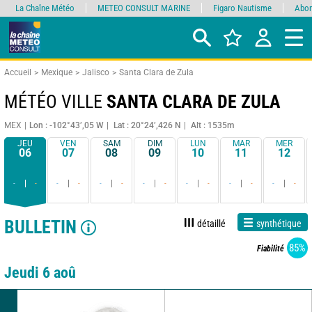
La Chaîne Météo
METEO CONSULT MARINE
Figaro Nautisme
Abon
Accueil
Mexique
Jalisco
Santa Clara de Zula
MÉTÉO VILLE
SANTA CLARA DE ZULA
MEX
Lon : -102°43’,05 W
Lat : 20°24’,426 N
Alt : 1535m
JEU
VEN
SAM
DIM
LUN
MAR
MER
06
07
08
09
10
11
12
-
-
-
-
-
-
-
-
-
-
-
-
-
-
BULLETIN
détaillé
synthétique
85%
Fiabilité
Jeudi 6 aoû