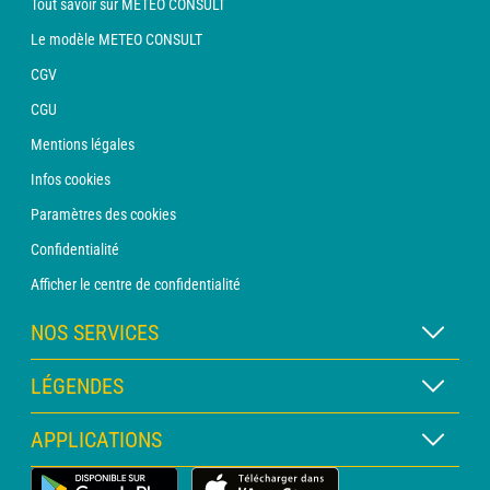
Tout savoir sur METEO CONSULT
Le modèle METEO CONSULT
CGV
CGU
Mentions légales
Infos cookies
Paramètres des cookies
Confidentialité
Afficher le centre de confidentialité
NOS SERVICES
Abonnement METEO Xpert
LÉGENDES
Abonnement METEO PRO
Légende des cartes
APPLICATIONS
Consultation avec un prévisionniste
Légende des pictogrammes
Bulletin PRO
Application Météo Terrestre