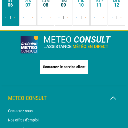
JEU
VEN
SAM
DIM
LUN
MAR
MER
06
07
08
09
10
11
12
-
-
-
-
-
-
-
-
-
-
-
-
-
-
METEO
CONSULT
L'ASSISTANCE
MÉTÉO EN DIRECT
Contactez le service client
METEO CONSULT
Contactez-nous
Nos offres d'emploi