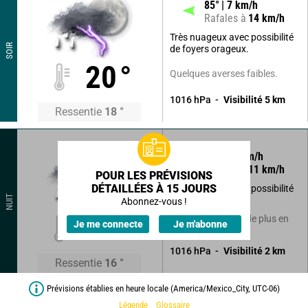
85
°
7
km/h
Rafales à
14
km/h
Très nuageux avec possibilité
SOIR
de foyers orageux.
20
°
Quelques averses faibles.
1016
hPa
Visibilité
5
km
Ressentie
18
°
100
°
5
km/h
Rafales à
11
km/h
POUR LES PRÉVISIONS
DÉTAILLÉES À 15 JOURS
Très nuageux avec possibilité
NUIT
de foyers orageux.
Abonnez-vous !
17
°
Averses faibles et de plus en
Je me connecte
Je m'abonne
plus rares.
1016
hPa
Visibilité
2
km
Ressentie
16
°
Prévisions établies en heure locale (America/Mexico_City, UTC-06)
Légende
Glossaire