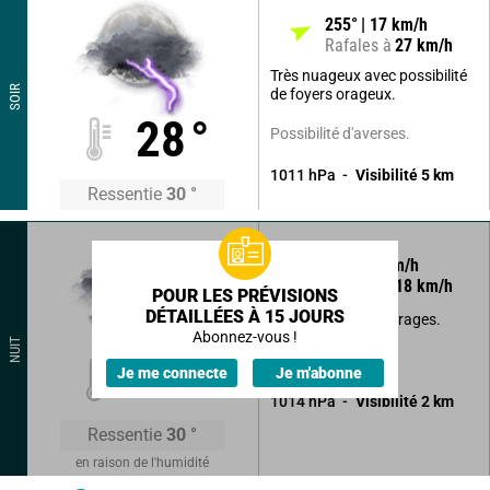
255
°
17
km/h
Rafales à
27
km/h
Très nuageux avec possibilité
SOIR
de foyers orageux.
28
°
Possibilité d'averses.
1011
hPa
Visibilité
5
km
Ressentie
30
°
270
°
8
km/h
Rafales à
18
km/h
POUR LES PRÉVISIONS
DÉTAILLÉES À 15 JOURS
Développement d'orages.
Abonnez-vous !
NUIT
Grains violents.
27
°
Je me connecte
Je m'abonne
1014
hPa
Visibilité
2
km
Ressentie
30
°
en raison de l'humidité