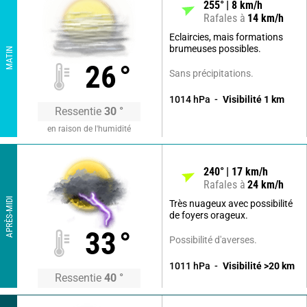
255
°
8
km/h
Rafales à
14
km/h
Eclaircies, mais formations
brumeuses possibles.
MATIN
26
°
Sans précipitations.
1014
hPa
Visibilité
1
km
Ressentie
30
°
en raison de l'humidité
240
°
17
km/h
Rafales à
24
km/h
APRÈS-MIDI
Très nuageux avec possibilité
de foyers orageux.
33
°
Possibilité d'averses.
1011
hPa
Visibilité
>20
km
Ressentie
40
°