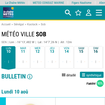
La Chaîne Météo
METEO CONSULT MARINE
Figaro Nautisme
Abon
Accueil
Sénégal
Kaolack
Sob
MÉTÉO VILLE
SOB
SEN
Lon : -16°13’,482 W
Lat : 14°7’,26 N
Alt : 12m
LUN
MAR
MER
JEU
VEN
SAM
DIM
10
11
12
13
14
15
16
-
-
-
-
-
-
-
-
-
-
-
-
-
-
BULLETIN
détaillé
synthétique
90%
Fiabilité
Lundi 10 aoû