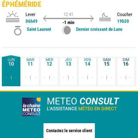
ÉPHÉMÉRIDE
Lever
12:41
Coucher
06h49
19h30
-1 min
Saint Laurent
Dernier croissant de Lune
LUN
MAR
MER
JEU
VEN
SAM
DIM
10
11
12
13
14
15
16
-
-
-
-
-
-
-
-
-
-
-
-
-
-
METEO
CONSULT
L'ASSISTANCE
MÉTÉO EN DIRECT
Contactez le service client