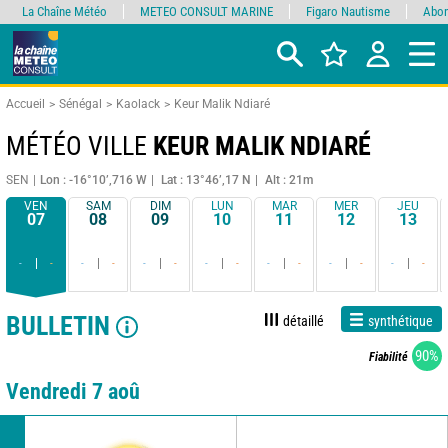
La Chaîne Météo
METEO CONSULT MARINE
Figaro Nautisme
Abon
Accueil
Sénégal
Kaolack
Keur Malik Ndiaré
MÉTÉO VILLE
KEUR MALIK NDIARÉ
SEN
Lon : -16°10’,716 W
Lat : 13°46’,17 N
Alt : 21m
VEN
SAM
DIM
LUN
MAR
MER
JEU
07
08
09
10
11
12
13
-
-
-
-
-
-
-
-
-
-
-
-
-
-
BULLETIN
détaillé
synthétique
90%
Fiabilité
Vendredi 7 aoû