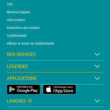
CGU
Mentions légales
Infos cookies
Paramètres des cookies
Confidentialité
Afficher le centre de confidentialité
NOS SERVICES
Abonnement METEO Xpert
LÉGENDES
Abonnement METEO PRO
Légende des cartes
APPLICATIONS
Consultation avec un prévisionniste
Légende des pictogrammes
Bulletin PRO
Application Météo Terrestre
Glossaire
Alertes
LANGUES
Certificats d'intempéries