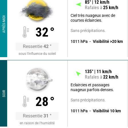
85
°
12
km/h
Rafales à
25
km/h
Ciel très nuageux avec de
APRÈS-MIDI
courtes éclaircies.
32
°
Sans précipitations.
1011
hPa
Visibilité
>20
km
Ressentie
42
°
sous l’influence du soleil
135
°
11
km/h
Rafales à
22
km/h
Eclaircies et passages
nuageux parfois denses.
SOIR
28
°
Sans précipitations.
1011
hPa
Visibilité
10
km
Ressentie
31
°
en raison de l'humidité