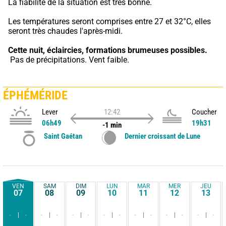
La fiabilité de la situation est très bonne.
Les températures seront comprises entre 27 et 32°C, elles 
seront très chaudes l'après-midi.
Cette nuit,
éclaircies, formations brumeuses possibles.
 Pas de précipitations. Vent faible.
ÉPHÉMÉRIDE
Lever
12:42
Coucher
06h49
19h31
-1 min
Saint Gaétan
Dernier croissant de Lune
VEN
SAM
DIM
LUN
MAR
MER
JEU
07
08
09
10
11
12
13
-
-
-
-
-
-
-
-
-
-
-
-
-
-