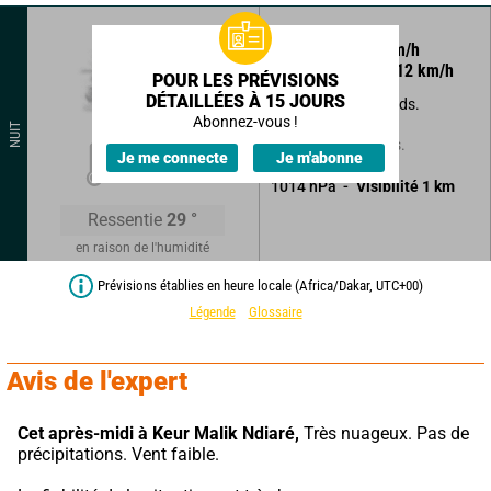
205
°
7
km/h
Rafales à
12
km/h
POUR LES PRÉVISIONS
DÉTAILLÉES À 15 JOURS
Brumes et brouillards.
Abonnez-vous !
NUIT
Sans précipitations.
26
°
Je me connecte
Je m'abonne
1014
hPa
Visibilité
1
km
Ressentie
29
°
en raison de l'humidité
Prévisions établies en heure locale (Africa/Dakar, UTC+00)
Légende
Glossaire
Avis de l'expert
Cet après-midi à Keur Malik Ndiaré,
 Très nuageux. Pas de 
précipitations. Vent faible.