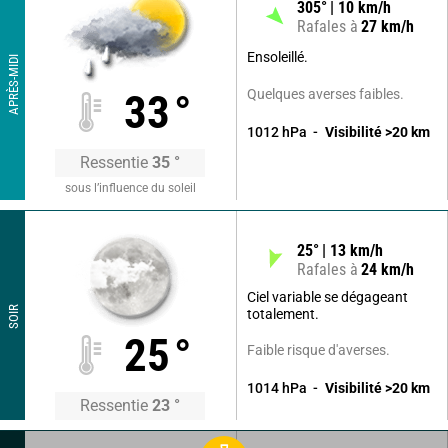
305
°
10
km/h
Rafales à
27
km/h
Ensoleillé.
APRÈS-MIDI
Quelques averses faibles.
33
°
1012
hPa
Visibilité
>20
km
Ressentie
35
°
sous l’influence du soleil
25
°
13
km/h
Rafales à
24
km/h
Ciel variable se dégageant
SOIR
totalement.
25
°
Faible risque d'averses.
1014
hPa
Visibilité
>20
km
Ressentie
23
°