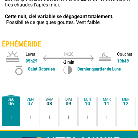
très chaudes l'après-midi.
Cette nuit,
ciel variable se dégageant totalement.
 Possibilité de quelques gouttes. Vent faible.
ÉPHÉMÉRIDE
Lever
14:20
Coucher
05h29
19h49
-2 min
Saint Octavien
Dernier quartier de Lune
JEU
VEN
SAM
DIM
LUN
MAR
MER
06
07
08
09
10
11
12
-
-
-
-
-
-
-
-
-
-
-
-
-
-