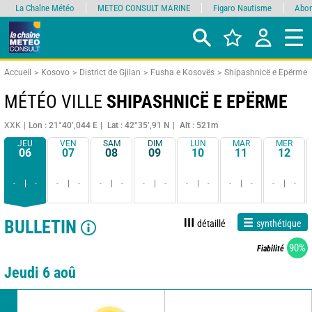
La Chaîne Météo
METEO CONSULT MARINE
Figaro Nautisme
Abon
Accueil
Kosovo
District de Gjilan
Fusha e Kosovës
Shipashnicë e Epërme
MÉTÉO VILLE
SHIPASHNICË E EPËRME
XXK
Lon : 21°40’,044 E
Lat : 42°35’,91 N
Alt : 521m
JEU
VEN
SAM
DIM
LUN
MAR
MER
06
07
08
09
10
11
12
-
-
-
-
-
-
-
-
-
-
-
-
-
-
BULLETIN
détaillé
synthétique
90%
Fiabilité
Jeudi 6 aoû