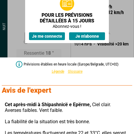
25
°
8
km/h
Rafales à
12
km/h
POUR LES PRÉVISIONS
DÉTAILLÉES À 15 JOURS
Ciel clair.
NUIT
Abonnez-vous !
Sans précipitations.
20
°
Je me connecte
Je m'abonne
1014
hPa
Visibilité
>20
km
Ressentie
18
°
Prévisions établies en heure locale (Europe/Belgrade, UTC+02)
Légende
Glossaire
Avis de l'expert
Cet après-midi à Shipashnicë e Epërme,
 Ciel clair. 
Averses faibles. Vent faible.
La fiabilité de la situation est très bonne.
Les températures fluctueront entre 22 et 33°C, elles seront 