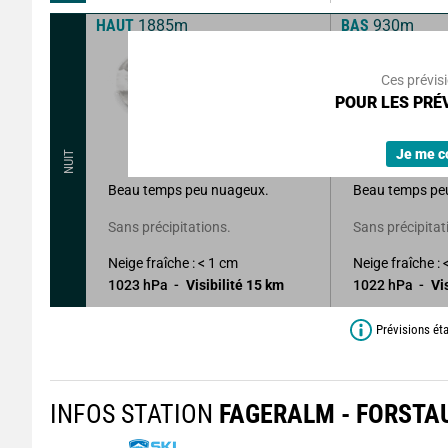
HAUT
1885m
BAS
930m
11
°
Ces prévis
POUR LES PRÉV
10
°
Ressentie
160
°
7
km/h
145
°
Rafales à
21
km/h
Rafal
Je me c
NUIT
Beau temps peu nuageux.
Beau temps pe
Sans précipitations.
Sans précipitat
Neige fraîche : < 1 cm
Neige fraîche : 
1023
hPa
Visibilité
15
km
1022
hPa
Vi
Prévisions ét
INFOS STATION
FAGERALM - FORSTA