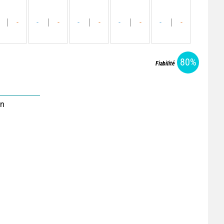
-
-
-
-
-
-
-
-
-
80%
Fiabilité
on