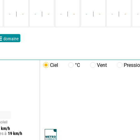
-
-
-
-
-
-
-
-
-
-
-
domaine
Ciel
°C
Vent
Pressi
oleil
km/h
es à
19
km/h