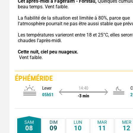
Cet après-midi à Fageralm - Forstau,
 Quelques cumulu
beau temps. Vent faible.
La fiabilité de la situation est limitée à 80%, parce que 
l'atmosphère pourrait ne pas être aussi stable que prév
Les températures varieront entre 18 et 25°C, elles seront
chaudes l'après-midi.
Cette nuit,
ciel peu nuageux.
 Vent faible.
ÉPHÉMÉRIDE
Lever
14:40
C
05h51
2
-3 min
SAM
DIM
LUN
MAR
MER
08
09
10
11
12