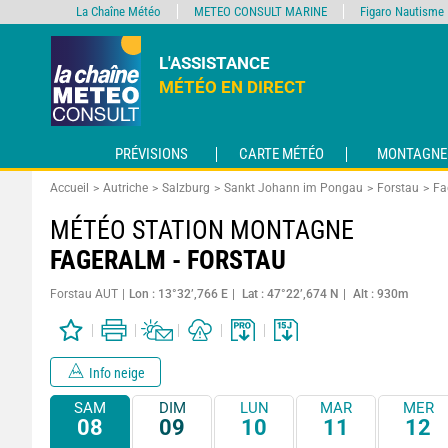
La Chaîne Météo
METEO CONSULT MARINE
Figaro Nautisme
L'ASSISTANCE
MÉTÉO EN DIRECT
PRÉVISIONS
CARTE MÉTÉO
MONTAGNE
Accueil
Autriche
Salzburg
Sankt Johann im Pongau
Forstau
Fa
MÉTÉO STATION MONTAGNE
FAGERALM - FORSTAU
Forstau AUT
Lon : 13°32’,766 E
Lat : 47°22’,674 N
Alt : 930m
Info neige
SAM
DIM
LUN
MAR
MER
08
09
10
11
12