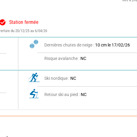
Mis à jo
Station fermée
erture du 20/12/25 au 6/04/26
Dernières chutes de neige :
10 cm le 17/02/26
Risque avalanche :
NC
Ski nordique :
NC
Retour ski au pied :
NC