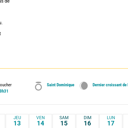
s de 
u.
 
oucher
Saint Dominique
Dernier croissant de
0h31
JEU
VEN
SAM
DIM
LUN
13
14
15
16
17