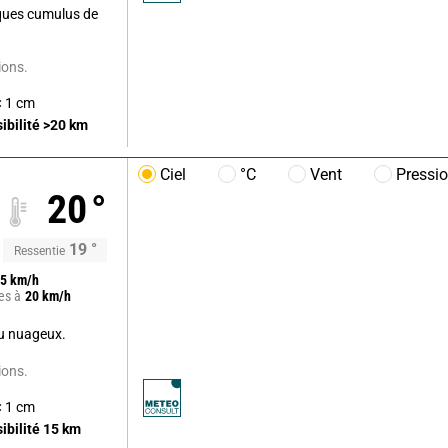
lques cumulus de
ions.
< 1 cm
sibilité
>20
km
Ciel
°C
Vent
Pressi
20
°
19
°
Ressentie
5
km/h
es à
20
km/h
u nuageux.
ions.
< 1 cm
sibilité
15
km