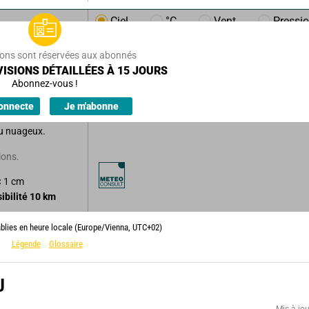
Ciel
°C
Vent
Pressi
16
°
ions sont réservées aux abonnés
ISIONS DÉTAILLÉES À 15 JOURS
16
°
Ressentie
Abonnez-vous !
3
km/h
es à
10
km/h
onnecte
Je m'abonne
u nuageux.
ions.
< 1 cm
sibilité
10
km
ablies en heure locale (Europe/Vienna, UTC+02)
Légende
Glossaire
U