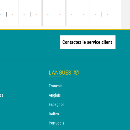
-
-
-
-
-
-
-
-
-
-
Contactez le service client
LANGUES
Français
es
Anglais
Espagnol
Italien
Portugais