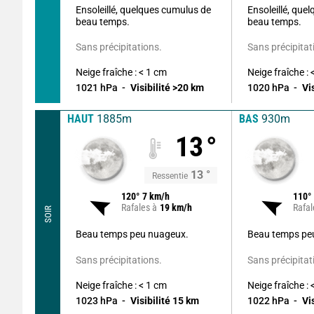
Ensoleillé, quelques cumulus de
Ensoleillé, que
beau temps.
beau temps.
Sans précipitations.
Sans précipitat
Neige fraîche : < 1 cm
Neige fraîche : 
1021
hPa
Visibilité
>20
km
1020
hPa
Vi
HAUT
1885m
BAS
930m
13
°
13
°
Ressentie
120
°
7
km/h
110
°
Rafales à
19
km/h
Rafal
SOIR
Beau temps peu nuageux.
Beau temps pe
Sans précipitations.
Sans précipitat
Neige fraîche : < 1 cm
Neige fraîche : 
1023
hPa
Visibilité
15
km
1022
hPa
Vi