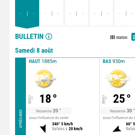
-
-
-
-
-
-
-
-
-
-
BULLETIN
station
Samedi 8 août
HAUT
1885m
BAS
930m
18
°
25
°
20
°
30
°
Ressentie
Ressentie
APRÈS-MIDI
sous l’influence du soleil
sous l’influence du s
340
°
5
km/h
60
°
5
Rafales à
20
km/h
Rafal