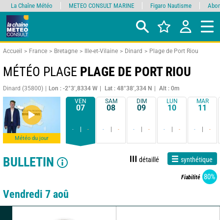
La Chaîne Météo
METEO CONSULT MARINE
Figaro Nautisme
Abon
Accueil
France
Bretagne
Ille-et-Vilaine
Dinard
Plage de Port Riou
MÉTÉO PLAGE
PLAGE DE PORT RIOU
Dinard (35800)
Lon : -2°3’,8334 W
Lat : 48°38’,334 N
Alt : 0m
VEN
SAM
DIM
LUN
MAR
07
08
09
10
11
-
-
-
-
-
-
-
-
-
-
Météo du jour
BULLETIN
détaillé
synthétique
80%
Fiabilité
Vendredi 7 aoû