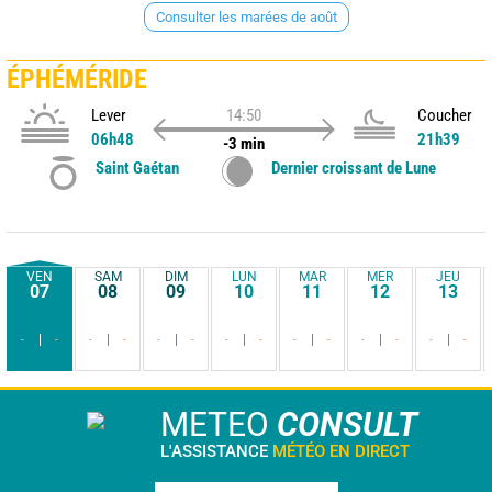
Consulter les marées de août
ÉPHÉMÉRIDE
Lever
14:50
Coucher
06h48
21h39
-3 min
Saint Gaétan
Dernier croissant de Lune
VEN
SAM
DIM
LUN
MAR
MER
JEU
07
08
09
10
11
12
13
-
-
-
-
-
-
-
-
-
-
-
-
-
-
METEO
CONSULT
L'ASSISTANCE
MÉTÉO EN DIRECT