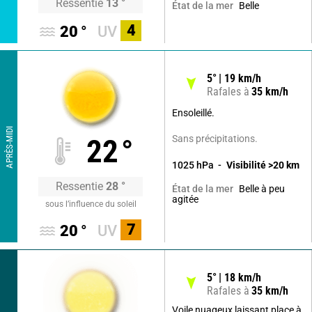
Ressentie
13
°
Belle
État de la mer
4
20
°
UV
5
°
19
km/h
Rafales à
35
km/h
Ensoleillé.
APRÈS-MIDI
Sans précipitations.
22
°
1025
hPa
Visibilité
>20
km
Ressentie
28
°
Belle à peu
État de la mer
agitée
sous l’influence du soleil
7
20
°
UV
5
°
18
km/h
Rafales à
35
km/h
Voile nuageux laissant place à