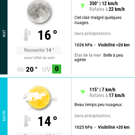
350
°
12
km/h
Rafales à
22
km/h
Ciel clair malgré quelques
nuages.
16
°
NUIT
Sans précipitations.
1026
hPa
Visibilité
>20
km
Ressentie
14
°
Belle à peu
État de la mer
sous l'effet du vent
agitée
0
20
°
UV
115
°
7
km/h
Rafales à
17
km/h
Beau temps peu nuageux.
MATIN
Sans précipitations.
14
°
1025
hPa
Visibilité
>20
km