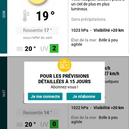
un ciel de plus en plus
lumineux.
19
°
SOIR
Sans précipitations.
Ressentie
17
°
1023
hPa
Visibilité
>20
km
sous l'effet du vent
Belle à peu
État de la mer
agitée
2
20
°
UV
80
°
15
km/h
Rafales à
27
km/h
POUR LES PRÉVISIONS
DÉTAILLÉES À 15 JOURS
Beau temps avec quelques
nuages élevés.
Abonnez-vous !
NUIT
16
°
Je me connecte
Je m'abonne
Sans précipitations.
1022
hPa
Visibilité
>20
km
Ressentie
14
°
Belle à peu
État de la mer
agitée
0
20
°
UV