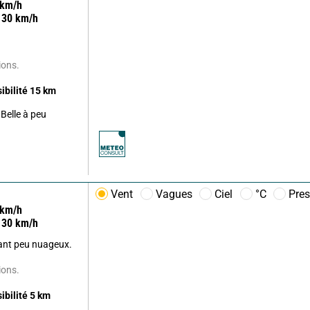
km/h
30
km/h
ions.
sibilité
15
km
Belle à peu
Vent
Vagues
Ciel
°C
Pres
km/h
30
km/h
nant peu nuageux.
ions.
sibilité
5
km