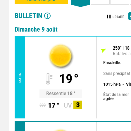
BULLETIN
détaillé
Dimanche 9 août
250
°
18
Rafales à
Ensoleillé.
Sans précipitat
19
°
MATIN
1015
hPa
Vi
Ressentie
18
°
État de la mer
agitée
3
17
°
UV