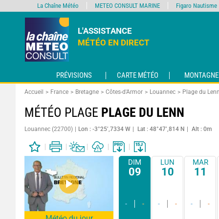
La Chaîne Météo
METEO CONSULT MARINE
Figaro Nautisme
L'ASSISTANCE
MÉTÉO EN DIRECT
PRÉVISIONS
CARTE MÉTÉO
MONTAGNE
Accueil
France
Bretagne
Côtes-d'Armor
Louannec
Plage du Len
MÉTÉO PLAGE
PLAGE DU LENN
Louannec (22700)
Lon : -3°25’,7334 W
Lat : 48°47’,814 N
Alt : 0m
DIM
LUN
MAR
09
10
11
-
-
-
-
-
-
Météo du jour