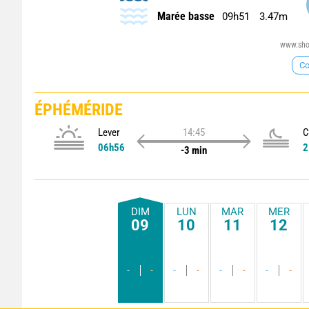
Marée basse
09h51
3.47m
www.shom
Co
ÉPHÉMÉRIDE
Lever
14:45
C
06h56
2
-3 min
DIM
LUN
MAR
MER
09
10
11
12
-
-
-
-
-
-
-
-