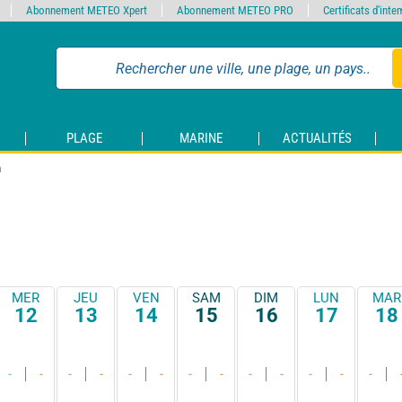
Abonnement METEO Xpert
Abonnement METEO PRO
Certificats d'int
PLAGE
MARINE
ACTUALITÉS
n
MER
JEU
VEN
SAM
DIM
LUN
MAR
12
13
14
15
16
17
18
-
-
-
-
-
-
-
-
-
-
-
-
-