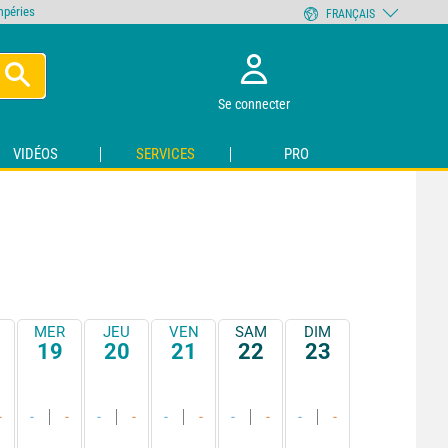
empéries
FRANÇAIS
Se connecter
VIDÉOS
SERVICES
PRO
MER
JEU
VEN
SAM
DIM
19
20
21
22
23
-
-
-
-
-
-
-
-
-
-
-