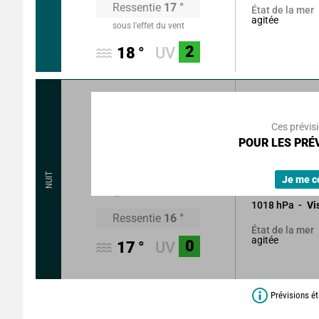
Ressentie
17
°
État de la mer
agitée
sous l'effet du vent
2
18
°
UV
295
°
11
Rafales à
Ces prévis
Eclaircies, mai
POUR LES PRÉV
brumeuses poss
18
°
NUIT
Sans précipitat
Je me c
1018
hPa
Vi
Ressentie
16
°
État de la mer
agitée
0
17
°
UV
Prévisions ét