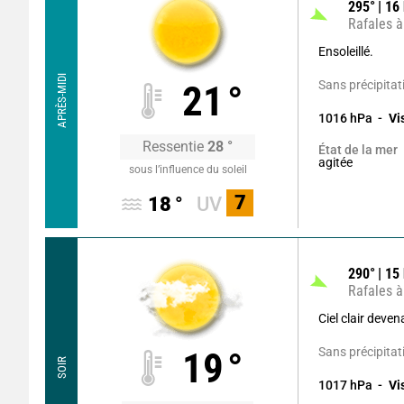
295
°
16
Rafales à
Ensoleillé.
APRÈS-MIDI
Sans précipitat
21
°
1016
hPa
Vi
Ressentie
28
°
État de la mer
agitée
sous l’influence du soleil
7
18
°
UV
290
°
15
Rafales à
Ciel clair deve
Sans précipitat
19
°
SOIR
1017
hPa
Vi