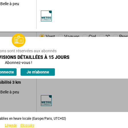
Belle à peu
Vent
Vagues
Ciel
°C
Pres
km/h
20
km/h
ions sont réservées aux abonnés
s formations
ISIONS DÉTAILLÉES À 15 JOURS
ibles.
Abonnez-vous !
ions.
onnecte
Je m'abonne
sibilité
3
km
Belle à peu
ablies en heure locale (Europe/Paris, UTC+02)
Légende
Glossaire