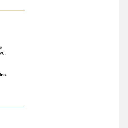
e 
vu.
les.