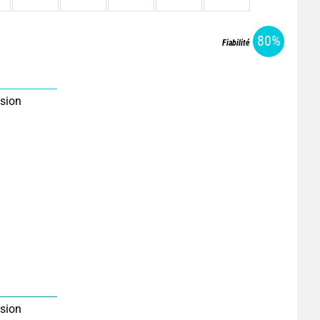
80%
Fiabilité
sion
sion