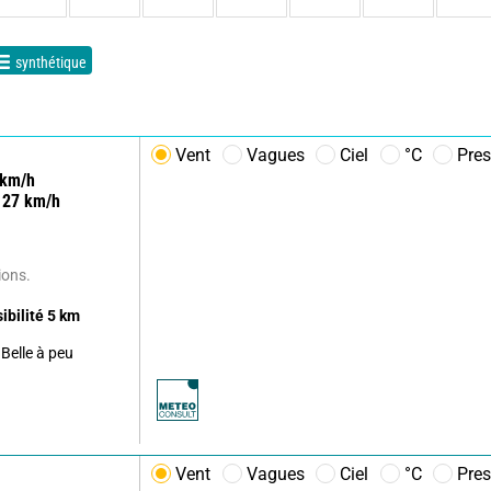
synthétique
Vent
Vagues
Ciel
°C
Pres
km/h
27
km/h
ions.
sibilité
5
km
Belle à peu
Vent
Vagues
Ciel
°C
Pres