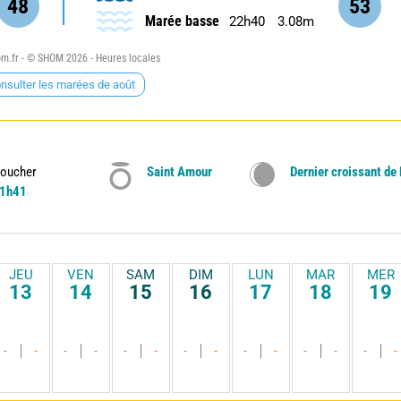
48
53
Marée basse
22h40
3.08m
.fr - © SHOM 2026 - Heures locales
nsulter les marées de août
oucher
Saint Amour
Dernier croissant de
1h41
JEU
VEN
SAM
DIM
LUN
MAR
MER
13
14
15
16
17
18
19
-
-
-
-
-
-
-
-
-
-
-
-
-
-