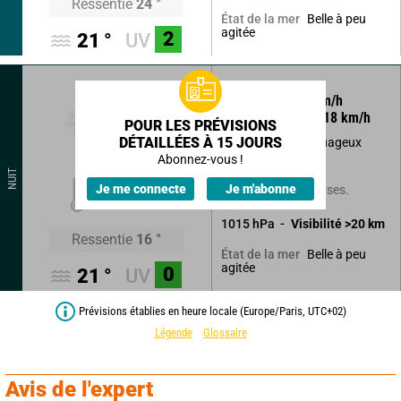
Ressentie
24
°
Belle à peu
État de la mer
agitée
2
21
°
UV
230
°
8
km/h
Rafales à
18
km/h
POUR LES PRÉVISIONS
DÉTAILLÉES À 15 JOURS
Beau temps peu nuageux
devenant variable.
Abonnez-vous !
NUIT
18
°
Je me connecte
Je m'abonne
Faible risque d'averses.
1015
hPa
Visibilité
>20
km
Ressentie
16
°
Belle à peu
État de la mer
agitée
0
21
°
UV
Prévisions établies en heure locale (Europe/Paris, UTC+02)
Légende
Glossaire
Avis de l'expert