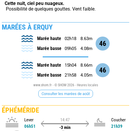
Cette nuit,
ciel peu nuageux.
 Possibilité de quelques gouttes. Vent faible.
MARÉES À ERQUY
Marée haute
02h18
8.63m
46
Marée basse
09h05
4.08m
Marée haute
15h04
8.66m
46
Marée basse
21h58
4.05m
www.shom.fr - © SHOM 2026 - Heures locales
Consulter les marées de août
ÉPHÉMÉRIDE
Lever
14:47
Coucher
06h51
21h39
-3 min