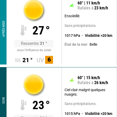
60
°
11
km/h
Rafales à
23
km/h
Ensoleillé.
APRÈS-MIDI
Sans précipitations.
27
°
1017
hPa
Visibilité
>20
km
Ressentie
31
°
Belle
État de la mer
sous l’influence du soleil
6
21
°
UV
60
°
15
km/h
Rafales à
26
km/h
Ciel clair malgré quelques
nuages.
SOIR
23
°
Sans précipitations.
1015
hPa
Visibilité
>20
km