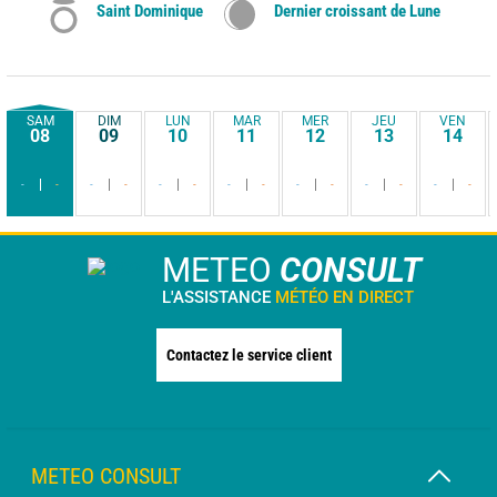
Saint Dominique
Dernier croissant de Lune
SAM
DIM
LUN
MAR
MER
JEU
VEN
08
09
10
11
12
13
14
-
-
-
-
-
-
-
-
-
-
-
-
-
-
METEO
CONSULT
L'ASSISTANCE
MÉTÉO EN DIRECT
Contactez le service client
METEO CONSULT