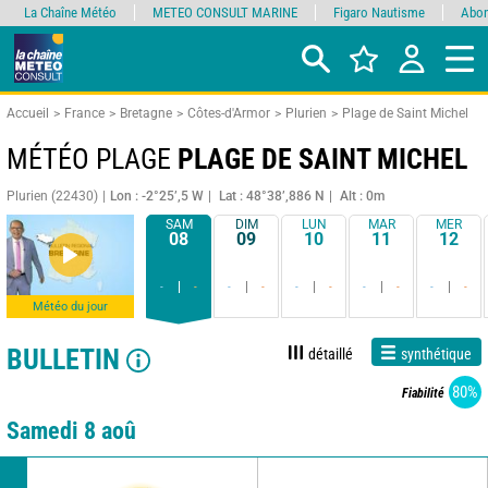
La Chaîne Météo
METEO CONSULT MARINE
Figaro Nautisme
Abon
Accueil
France
Bretagne
Côtes-d'Armor
Plurien
Plage de Saint Michel
MÉTÉO PLAGE
PLAGE DE SAINT MICHEL
Plurien (22430)
Lon : -2°25’,5 W
Lat : 48°38’,886 N
Alt : 0m
SAM
DIM
LUN
MAR
MER
08
09
10
11
12
-
-
-
-
-
-
-
-
-
-
Météo du jour
BULLETIN
détaillé
synthétique
80%
Fiabilité
Samedi 8 aoû