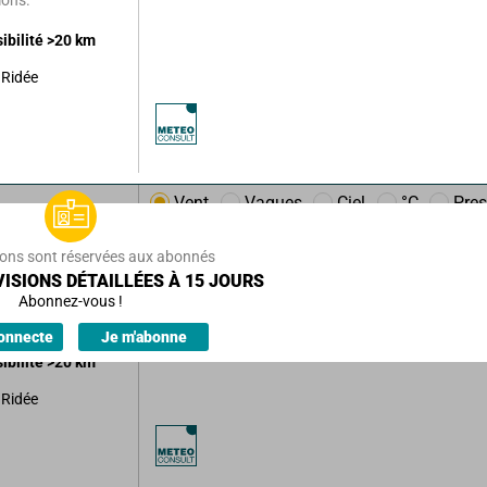
sibilité
>20
km
Ridée
Vent
Vagues
Ciel
°C
Pres
m/h
16
km/h
ions sont réservées aux abonnés
ISIONS DÉTAILLÉES À 15 JOURS
Abonnez-vous !
ions.
onnecte
Je m'abonne
sibilité
>20
km
Ridée