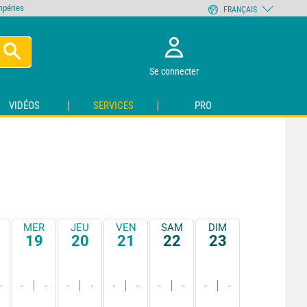
empéries
FRANÇAIS
Se connecter
VIDÉOS
SERVICES
PRO
MER
JEU
VEN
SAM
DIM
19
20
21
22
23
-
-
-
-
-
-
-
-
-
-
-