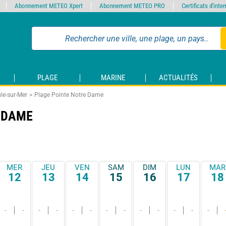
Abonnement METEO Xpert
Abonnement METEO PRO
Certificats d'int
PLAGE
MARINE
ACTUALITÉS
le-sur-Mer
Plage Pointe Notre Dame
 DAME
MER
JEU
VEN
SAM
DIM
LUN
MAR
12
13
14
15
16
17
18
-
-
-
-
-
-
-
-
-
-
-
-
-