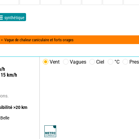
synthétique
 -
Vague de chaleur caniculaire et forts orages
Vent
Vagues
Ciel
°C
Pres
/h
15
km/h
ions.
sibilité
>20
km
Belle