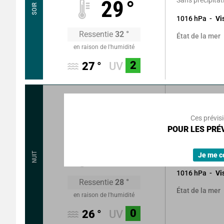
29
°
SOIR
1016
hPa
Vi
Ressentie
32
°
État de la mer
en raison de l'humidité
2
27
°
UV
290
°
6
k
Rafales à
Ces prévis
Beau temps av
POUR LES PRÉV
nuages élevés.
26
°
NUIT
Sans précipitat
Je me c
1016
hPa
Vi
Ressentie
28
°
État de la mer
en raison de l'humidité
0
26
°
UV