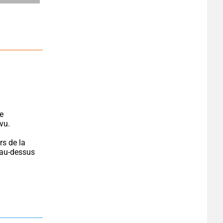
e 
vu.
s de la 
 au-dessus 