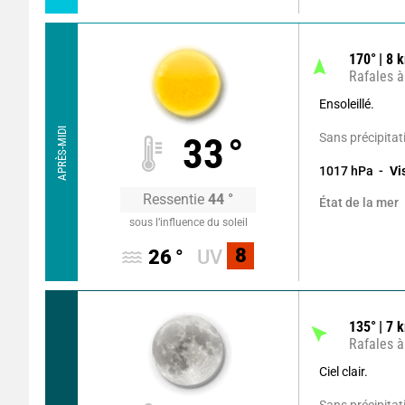
170
°
8
k
Rafales à
Ensoleillé.
APRÈS-MIDI
Sans précipitat
33
°
1017
hPa
Vi
Ressentie
44
°
État de la mer
sous l’influence du soleil
8
26
°
UV
135
°
7
k
Rafales à
Ciel clair.
Sans précipitat