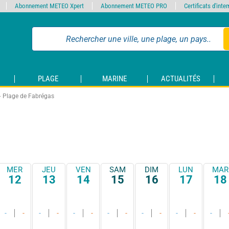
Abonnement METEO Xpert
Abonnement METEO PRO
Certificats d'int
PLAGE
MARINE
ACTUALITÉS
Plage de Fabrégas
MER
JEU
VEN
SAM
DIM
LUN
MAR
12
13
14
15
16
17
18
-
-
-
-
-
-
-
-
-
-
-
-
-