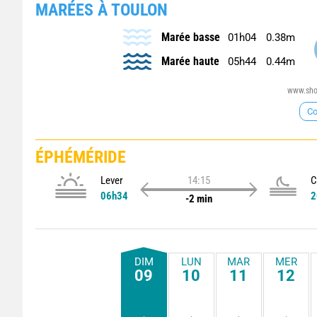
MARÉES À TOULON
Marée basse
01h04
0.38m
Marée haute
05h44
0.44m
www.shom
Co
ÉPHÉMÉRIDE
Lever
14:15
C
06h34
2
-2 min
DIM
LUN
MAR
MER
09
10
11
12