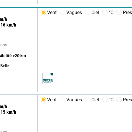
Vent
Vagues
Ciel
°C
Pres
m/h
16
km/h
ions.
sibilité
>20
km
Belle
Vent
Vagues
Ciel
°C
Pres
m/h
15
km/h
ions.