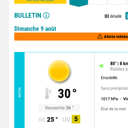
BULLETIN
détaillé
Dimanche 9 août
Alerte météo
80
°
8
km
Rafales à
Ensoleillé.
Sans précipitat
30
°
MATIN
1017
hPa
Vi
Ressentie
36
°
État de la mer
5
25
°
UV