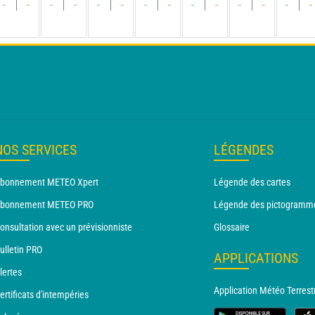
-
-
-
-
-
-
-
-
-
-
-
-
-
-
NOS SERVICES
LÉGENDES
bonnement METEO Xpert
Légende des cartes
bonnement METEO PRO
Légende des pictogramm
onsultation avec un prévisionniste
Glossaire
ulletin PRO
APPLICATIONS
lertes
Application Météo Terrest
ertificats d'intempéries