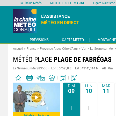
La Chaîne Météo
METEO CONSULT MARINE
Figaro Nautisme
L'ASSISTANCE
MÉTÉO EN DIRECT
PRÉVISIONS
CARTE MÉTÉO
MONTAGNE
Accueil
France
Provence-Alpes-Côte d'Azur
Var
La Seyne-sur-Mer
MÉTÉO PLAGE
PLAGE DE FABRÉGAS
La Seyne-sur-Mer (83500)
Lon : 5°52’,8 E
Lat : 43°4’,314 N
Alt : 0m
DIM
LUN
MAR
09
10
11
-
-
-
-
-
-
Météo du jour