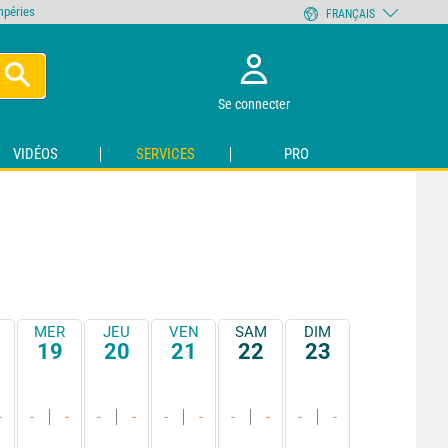
empéries
FRANÇAIS
Se connecter
VIDÉOS
SERVICES
PRO
MER
JEU
VEN
SAM
DIM
19
20
21
22
23
-
-
-
-
-
-
-
-
-
-
-