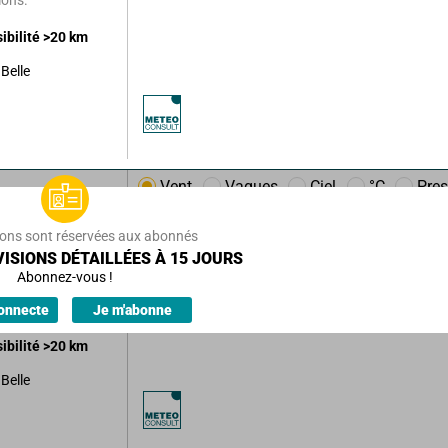
sibilité
>20
km
Belle
Vent
Vagues
Ciel
°C
Pres
m/h
12
km/h
ions sont réservées aux abonnés
ec quelques
ISIONS DÉTAILLÉES À 15 JOURS
Abonnez-vous !
ions.
onnecte
Je m'abonne
sibilité
>20
km
Belle