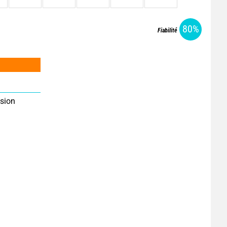
80%
Fiabilité
sion