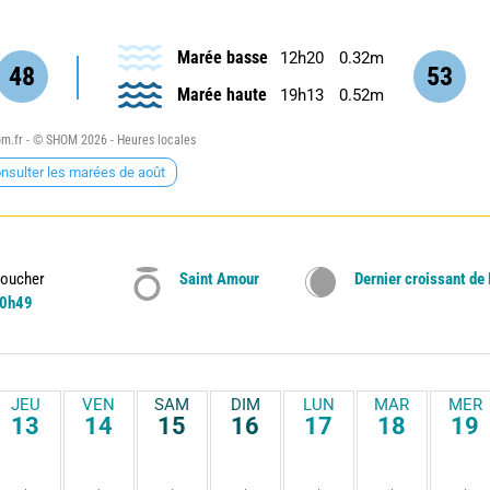
Marée basse
12h20
0.32m
48
53
Marée haute
19h13
0.52m
.fr - © SHOM 2026 - Heures locales
nsulter les marées de août
oucher
Saint Amour
Dernier croissant de
0h49
JEU
VEN
SAM
DIM
LUN
MAR
MER
13
14
15
16
17
18
19