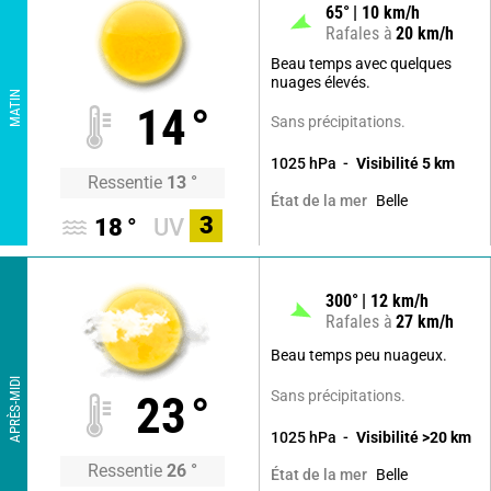
65
°
10
km/h
Rafales à
20
km/h
Beau temps avec quelques
nuages élevés.
MATIN
14
°
Sans précipitations.
1025
hPa
Visibilité
5
km
Ressentie
13
°
Belle
État de la mer
3
18
°
UV
300
°
12
km/h
Rafales à
27
km/h
Beau temps peu nuageux.
APRÈS-MIDI
Sans précipitations.
23
°
1025
hPa
Visibilité
>20
km
Ressentie
26
°
Belle
État de la mer