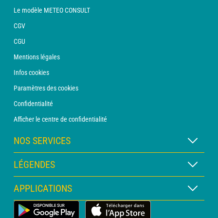
Le modèle METEO CONSULT
CGV
CGU
Mentions légales
Infos cookies
Paramètres des cookies
Confidentialité
Afficher le centre de confidentialité
NOS SERVICES
Abonnement METEO Xpert
LÉGENDES
Abonnement METEO PRO
Légende des cartes
APPLICATIONS
Consultation avec un prévisionniste
Légende des pictogrammes
Bulletin PRO
Application Météo Terrestre
Glossaire