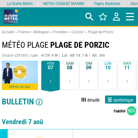
La Chaîne Météo
METEO CONSULT MARINE
Figaro Nautisme
Abon
Accueil
France
Bretagne
Finistère
Crozon
Plage de Porzic
MÉTÉO PLAGE
PLAGE DE PORZIC
Crozon (29160)
Lon : -4°29’,4 W
Lat : 48°14’,1 N
Alt : 0m
VEN
SAM
DIM
LUN
MAR
07
08
09
10
11
-
-
-
-
-
-
-
-
-
-
Météo du jour
BULLETIN
détaillé
synthétique
90%
Fiabilité
Vendredi 7 aoû