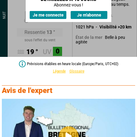
n'altérant pas le beau temps.
Abonnez-vous !
16
°
NUIT
Je me connecte
Je m'abonne
Sans précipitations.
1021
hPa
Visibilité
>20
km
Ressentie
13
°
Belle à peu
État de la mer
sous l'effet du vent
agitée
0
19
°
UV
Prévisions établies en heure locale (Europe/Paris, UTC+02)
Légende
Glossaire
Avis de l'expert