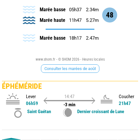
Marée basse
05h37
2.34m
48
Marée haute
11h47
5.27m
Marée basse
18h17
2.47m
www.shom.fr - © SHOM 2026 - Heures locales
Consulter les marées de août
ÉPHÉMÉRIDE
Lever
14:47
Coucher
06h59
21h47
-3 min
Saint Gaétan
Dernier croissant de Lune