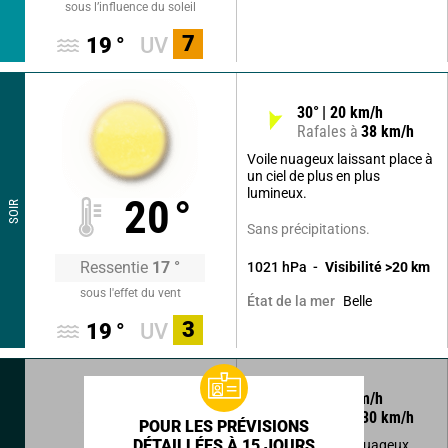
sous l’influence du soleil
7
19
°
UV
30
°
20
km/h
Rafales à
38
km/h
Voile nuageux laissant place à
un ciel de plus en plus
lumineux.
20
°
SOIR
Sans précipitations.
Ressentie
17
°
1021
hPa
Visibilité
>20
km
sous l'effet du vent
Belle
État de la mer
3
19
°
UV
70
°
15
km/h
Rafales à
30
km/h
POUR LES PRÉVISIONS
DÉTAILLÉES À 15 JOURS
Légers passages nuageux