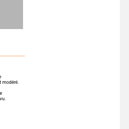
 
t modéré.
e 
vu.