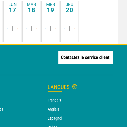
LUN
MAR
MER
JEU
17
18
19
20
-
-
-
-
-
-
-
-
Contactez le service client
LANGUES
Français
es
Anglais
Espagnol