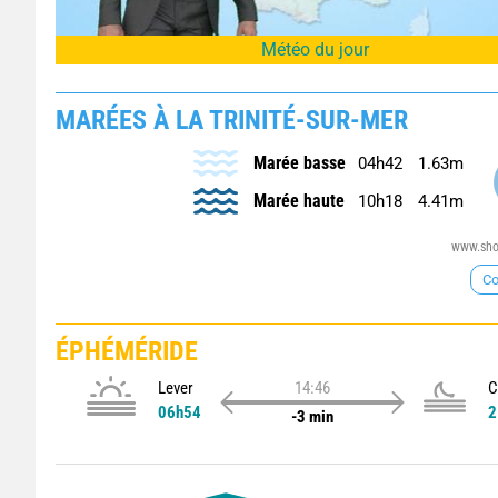
Météo du jour
MARÉES À LA TRINITÉ-SUR-MER
Marée basse
04h42
1.63m
Marée haute
10h18
4.41m
www.shom
Co
ÉPHÉMÉRIDE
Lever
14:46
C
06h54
2
-3 min