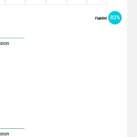
80%
Fiabilité
sion
sion