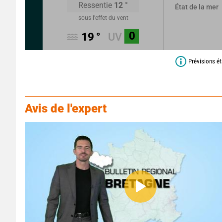
Ressentie
12
°
État de la mer
sous l'effet du vent
0
19
°
UV
Prévisions ét
Avis de l'expert