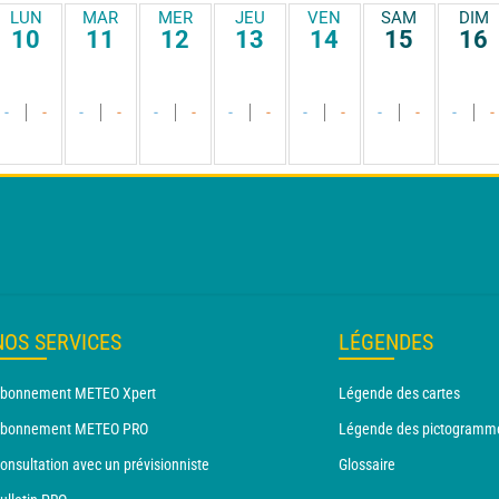
LUN
MAR
MER
JEU
VEN
SAM
DIM
10
11
12
13
14
15
16
-
-
-
-
-
-
-
-
-
-
-
-
-
-
NOS SERVICES
LÉGENDES
bonnement METEO Xpert
Légende des cartes
bonnement METEO PRO
Légende des pictogramm
onsultation avec un prévisionniste
Glossaire