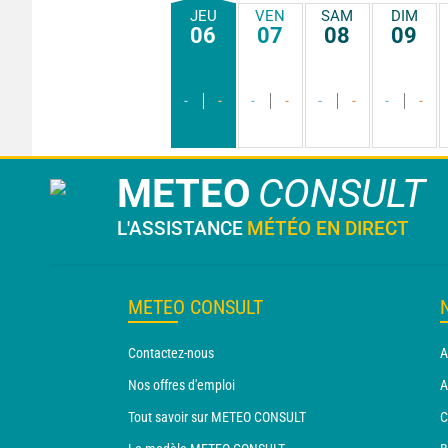
JEU
VEN
SAM
DIM
06
07
08
09
-
-
-
-
-
-
-
-
METEO
CONSULT
L'ASSISTANCE
MÉTÉO EN DIRECT
METEO CONSULT
Contactez-nous
A
Nos offres d'emploi
A
Tout savoir sur METEO CONSULT
C