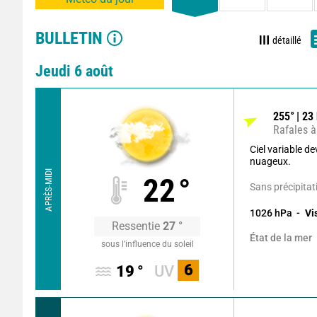
BULLETIN
détaillé
Jeudi 6 août
255
°
23
Rafales à
Ciel variable d
nuageux.
APRÈS-MIDI
22
°
Sans précipitat
1026
hPa
Vi
Ressentie
27
°
État de la mer
sous l’influence du soleil
6
19
°
UV