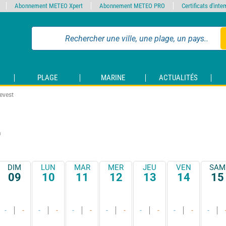
Abonnement METEO Xpert
Abonnement METEO PRO
Certificats d'int
PLAGE
MARINE
ACTUALITÉS
evest
m
DIM
LUN
MAR
MER
JEU
VEN
SAM
09
10
11
12
13
14
15
-
-
-
-
-
-
-
-
-
-
-
-
-