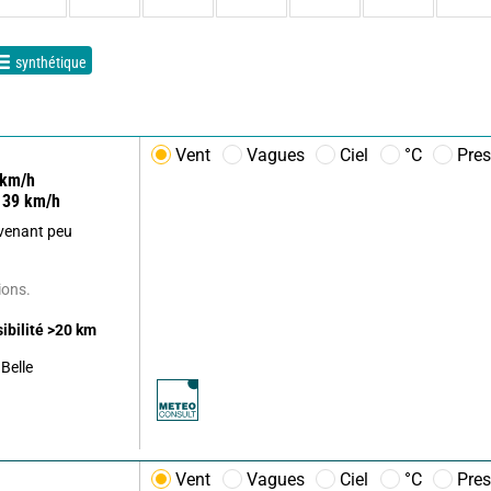
synthétique
Vent
Vagues
Ciel
°C
Pres
km/h
39
km/h
evenant peu
ions.
sibilité
>20
km
Belle
Vent
Vagues
Ciel
°C
Pres