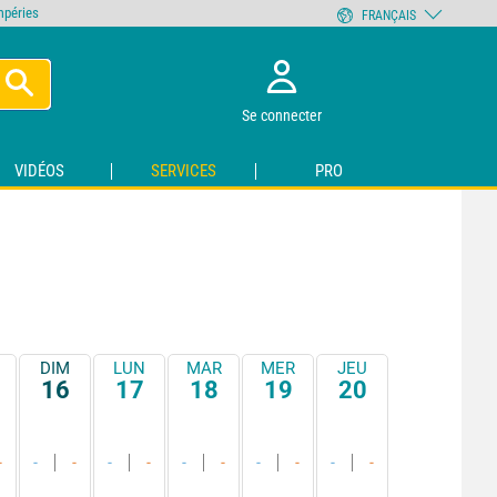
empéries
FRANÇAIS
Se connecter
VIDÉOS
SERVICES
PRO
DIM
LUN
MAR
MER
JEU
16
17
18
19
20
-
-
-
-
-
-
-
-
-
-
-