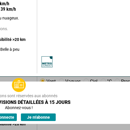
km/h
39
km/h
u nuageux.
ions.
sibilité
>20
km
Belle à peu
Vent
Vagues
Ciel
°C
Pres
m/h
32
km/h
ions sont réservées aux abonnés
ISIONS DÉTAILLÉES À 15 JOURS
Abonnez-vous !
ions.
onnecte
Je m'abonne
sibilité
>20
km