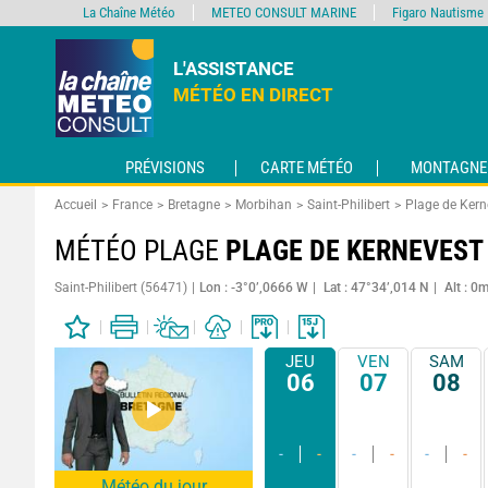
La Chaîne Météo
METEO CONSULT MARINE
Figaro Nautisme
L'ASSISTANCE
MÉTÉO EN DIRECT
PRÉVISIONS
CARTE MÉTÉO
MONTAGNE
Accueil
France
Bretagne
Morbihan
Saint-Philibert
Plage de Kern
MÉTÉO PLAGE
PLAGE DE KERNEVEST
Saint-Philibert (56471)
Lon : -3°0’,0666 W
Lat : 47°34’,014 N
Alt : 0
JEU
VEN
SAM
06
07
08
-
-
-
-
-
-
Météo du jour