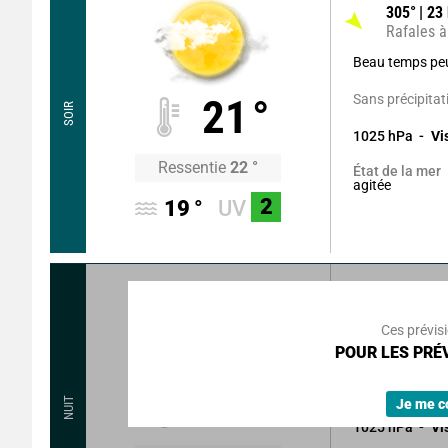
305
°
23
Rafales à
Beau temps pe
Sans précipitat
21
°
SOIR
1025
hPa
Vi
Ressentie
22
°
État de la mer
agitée
2
19
°
UV
35
°
17
k
Rafales à
Ces prévis
POUR LES PRÉV
Ciel clair.
Sans précipitat
15
°
NUIT
Je me c
1025
hPa
Vi