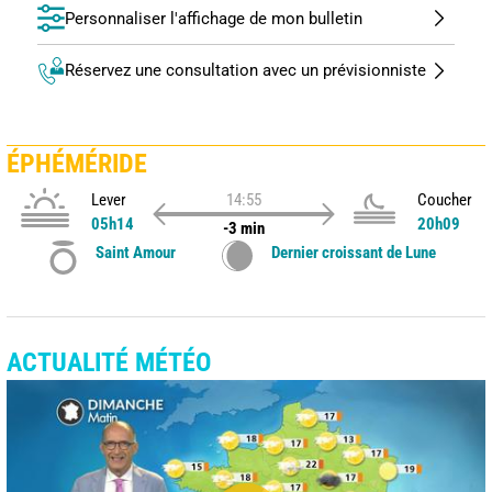
Personnaliser l'affichage de mon bulletin
Réservez une consultation avec un prévisionniste
ÉPHÉMÉRIDE
Lever
14:55
Coucher
05h14
20h09
-3 min
Saint Amour
Dernier croissant de Lune
ACTUALITÉ MÉTÉO