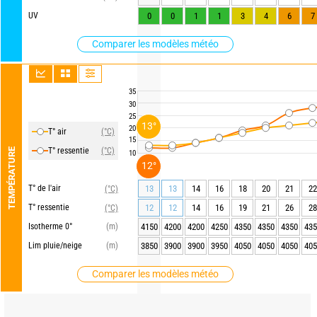
UV
0
0
1
1
3
4
6
7
Comparer les modèles météo
35
30
25
13°
20
T° air
(°C)
15
T° ressentie
(°C)
TEMPÉRATURE
10
12°
T° de l'air
13
13
14
16
18
20
21
22
(°C)
T° ressentie
12
12
14
16
19
21
26
28
(°C)
Isotherme 0°
(m)
4150
4200
4200
4250
4350
4350
4350
435
Lim pluie/neige
(m)
3850
3900
3900
3950
4050
4050
4050
405
Comparer les modèles météo