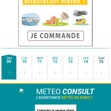
DIM
LUN
MAR
MER
JEU
VEN
SAM
09
10
11
12
13
14
15
-
-
-
-
-
-
-
-
-
-
-
-
-
-
METEO
CONSULT
L'ASSISTANCE
MÉTÉO EN DIRECT
Contactez le service client