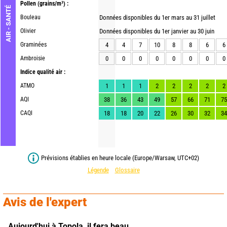
Pollen
(grains/m³) :
AIR - SANTÉ
Bouleau
Données disponibles du 1er mars au 31 juillet
Olivier
Données disponibles du 1er janvier au 30 juin
Graminées
4
4
7
10
8
8
6
6
Ambroisie
0
0
0
0
0
0
0
0
Indice qualité air :
ATMO
1
1
1
2
2
2
2
2
AQI
38
36
43
49
57
66
71
75
CAQI
18
18
20
22
26
30
32
34
Prévisions établies en heure locale (Europe/Warsaw, UTC+02)
Légende
Glossaire
Avis de l'expert
Aujourd'hui à Topola,
il fera beau.