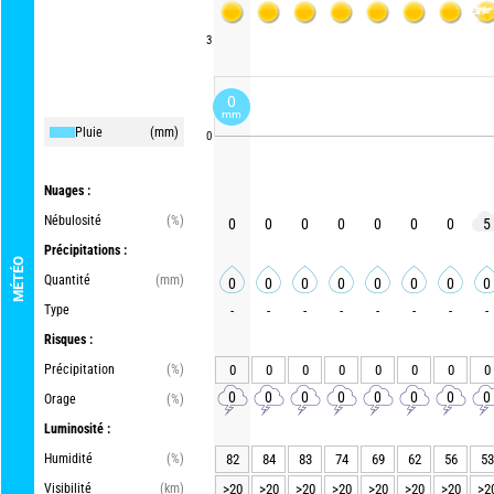
3
0
mm
Pluie
(mm)
0
Nuages :
Nébulosité
(%)
0
0
0
0
0
0
0
5
Précipitations :
MÉTÉO
Quantité
(mm)
0
0
0
0
0
0
0
0
Type
-
-
-
-
-
-
-
-
Risques :
Précipitation
(%)
0
0
0
0
0
0
0
0
0
0
0
0
0
0
0
0
Orage
(%)
Luminosité :
Humidité
(%)
82
84
83
74
69
62
56
53
Visibilité
(km)
>20
>20
>20
>20
>20
>20
>20
>2