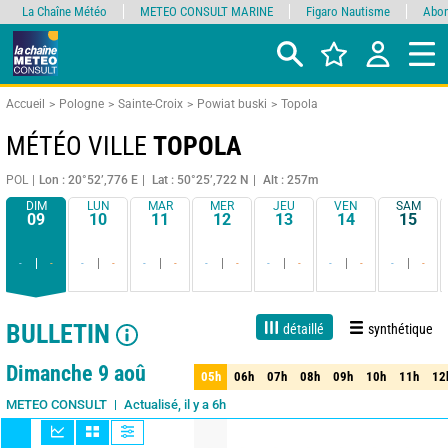
La Chaîne Météo
METEO CONSULT MARINE
Figaro Nautisme
Abon
Accueil
Pologne
Sainte-Croix
Powiat buski
Topola
MÉTÉO VILLE
TOPOLA
POL
Lon : 20°52’,776 E
Lat : 50°25’,722 N
Alt : 257m
DIM
LUN
MAR
MER
JEU
VEN
SAM
09
10
11
12
13
14
15
-
-
-
-
-
-
-
-
-
-
-
-
-
-
BULLETIN
détaillé
synthétique
1 jour
3 jours
7 jours
15 jours
85%
Fiabilité
Dimanche 9 aoû
05h
06h
07h
08h
09h
10h
11h
12
05h
06h
07h
08h
09h
10h
11h
12
Actualisé, il y a 6h
METEO CONSULT