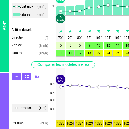
km/h
Vent moy
(km/h)
10
Rafales
(km/h)
0
5
km/h
VENT
A 10 m du sol :
Direction
70
°
70
°
80
°
95
°
105
°
105
°
105
°
105
(°)
Vitesse
5
5
5
9
10
12
11
10
(km/h)
11
11
12
18
22
24
25
23
Rafales
(km/h)
Comparer les modèles météo
1023
hPa
1025
1020
1015
Pression
(hPa)
1010
1023
1024
1024
1023
1023
1023
1023
102
Pression
(hPa)