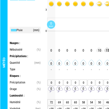
3
0
mm
Pluie
(mm)
0
Nuages :
Nébulosité
(%)
0
0
0
0
0
0
10
1
Précipitations :
MÉTÉO
Quantité
(mm)
0
0
0
0
0
0
0
0
Type
-
-
-
-
-
-
-
-
Risques :
Précipitation
(%)
0
0
0
0
0
0
0
0
0
0
0
0
0
0
0
0
Orage
(%)
Luminosité :
Humidité
(%)
72
69
65
65
58
54
50
46
Visibilité
(km)
>20
>20
>20
>20
>20
>20
>20
>2