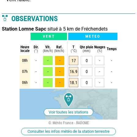
OBSERVATIONS
Station Lomne Sapc
situé à 5 km de Fréchendets
VENT
METEO
Heure
Dir.
Vit.
Raf.
T
Qte pluie
Nuages
Temps
locale
(°)
(km/h)
(km/h)
(°C)
(mm)
(%)
08h
-
-
-
17
0
-
-
07h
-
-
-
16.9
0
-
-
06h
-
-
-
18.1
0
-
-
Voir toutes les stations
Météo France - RADOME
Consulter les infos météo de la station terrestre