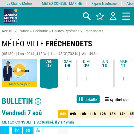
La Chaîne Météo
METEO CONSULT MARINE
Figaro Nautisme
Abon
Accueil
France
Occitanie
Hautes-Pyrénées
Fréchendets
MÉTÉO VILLE
FRÉCHENDETS
(65130)
Lon : 0°14’,412 W
Lat : 43°3’,732 N
Alt : 498m
VEN
SAM
DIM
LUN
MAR
07
08
09
10
11
-
-
-
-
-
-
-
-
-
-
Météo du jour
BULLETIN
détaillé
synthétique
Live
1 jour
3 jours
7 jours
15 jours
80%
Fiabilité
Vendredi 7 aoû
08h
09h
10h
11h
12h
13h
14h
15
08h
09h
10h
11h
12h
13h
14h
15
Actualisé, il y a 49min
Mise à jour dans 2h
METEO CONSULT