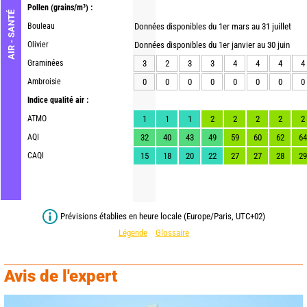
Pollen
(grains/m³) :
AIR - SANTÉ
Bouleau
Données disponibles du 1er mars au 31 juillet
Olivier
Données disponibles du 1er janvier au 30 juin
Graminées
3
2
3
3
4
4
4
4
Ambroisie
0
0
0
0
0
0
0
0
Indice qualité air :
ATMO
1
1
1
2
2
2
2
2
AQI
32
40
43
49
59
60
62
64
CAQI
15
18
20
22
27
27
28
29
Prévisions établies en heure locale (Europe/Paris, UTC+02)
Légende
Glossaire
Avis de l'expert