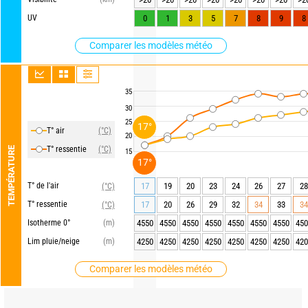
UV
0
1
3
5
7
8
9
8
Comparer les modèles météo
35
30
25
17°
T° air
(°C)
20
T° ressentie
(°C)
TEMPÉRATURE
15
17°
T° de l'air
17
19
20
23
24
26
27
28
(°C)
T° ressentie
17
20
26
29
32
34
33
34
(°C)
Isotherme 0°
(m)
4550
4550
4550
4550
4550
4550
4550
450
Lim pluie/neige
(m)
4250
4250
4250
4250
4250
4250
4250
420
Comparer les modèles météo