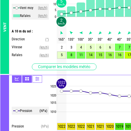
5
10
km/h
Vent moy
(km/h)
5
Rafales
(km/h)
0
2
km/h
VENT
A 10 m du sol :
Direction
165
°
135
°
100
°
35
°
35
°
40
°
40
°
35
(°)
Vitesse
2
3
4
5
6
6
7
7
(km/h)
5
8
11
14
15
16
16
17
Rafales
(km/h)
Comparer les modèles météo
1022
hPa
1025
1020
1015
Pression
(hPa)
1010
1022
1022
1022
1021
1021
1020
1019
101
Pression
(hPa)