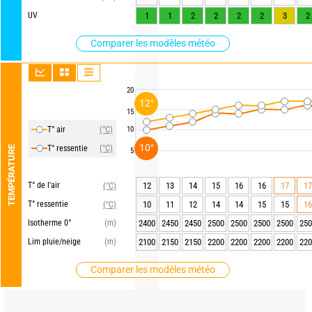
UV
1
1
2
2
2
2
3
2
Comparer les modèles météo
20
12°
15
T° air
(°C)
10
10°
T° ressentie
(°C)
TEMPÉRATURE
5
T° de l'air
12
13
14
15
16
16
17
17
(°C)
T° ressentie
10
11
12
14
14
15
15
16
(°C)
Isotherme 0°
(m)
2400
2450
2450
2500
2500
2500
2500
250
Lim pluie/neige
(m)
2100
2150
2150
2200
2200
2200
2200
220
Comparer les modèles météo