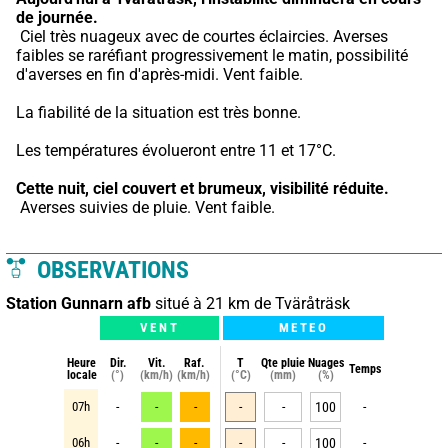
de journée.
 Ciel très nuageux avec de courtes éclaircies. Averses 
faibles se raréfiant progressivement le matin, possibilité 
d'averses en fin d'après-midi. Vent faible.
La fiabilité de la situation est très bonne.
Les températures évolueront entre 11 et 17°C.
Cette nuit,
ciel couvert et brumeux, visibilité réduite.
 Averses suivies de pluie. Vent faible.
OBSERVATIONS
Station Gunnarn afb
situé à 21 km de Tväråträsk
VENT
METEO
Heure
Dir.
Vit.
Raf.
T
Qte pluie
Nuages
Temps
locale
(°)
(km/h)
(km/h)
(°C)
(mm)
(%)
07h
-
-
-
-
-
100
-
06h
-
-
-
-
-
100
-