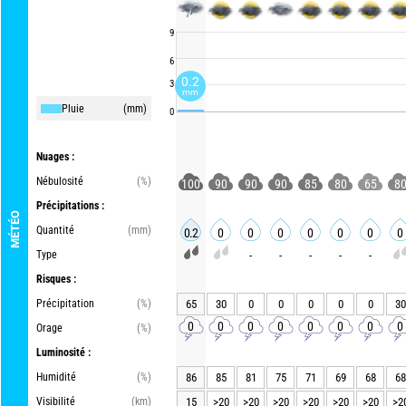
9
6
0.2
3
mm
Pluie
(mm)
0
Nuages :
Nébulosité
(%)
100
90
90
90
85
80
65
8
Précipitations :
MÉTÉO
Quantité
(mm)
0.2
0
0
0
0
0
0
0
Type
-
-
-
-
-
Risques :
Précipitation
(%)
65
30
0
0
0
0
0
30
0
0
0
0
0
0
0
0
Orage
(%)
Luminosité :
Humidité
(%)
86
85
81
75
71
69
68
68
Visibilité
(km)
15
>20
>20
>20
>20
>20
>20
>2