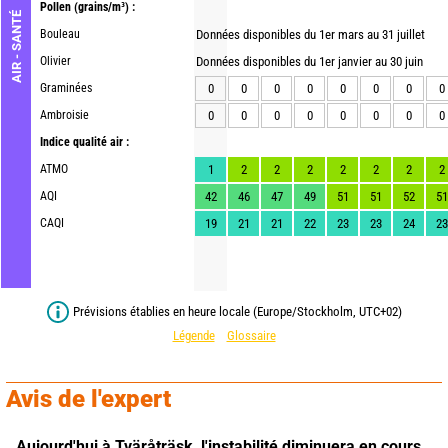
Pollen
(grains/m³) :
AIR - SANTÉ
Bouleau
Données disponibles du 1er mars au 31 juillet
Olivier
Données disponibles du 1er janvier au 30 juin
Graminées
0
0
0
0
0
0
0
0
Ambroisie
0
0
0
0
0
0
0
0
Indice qualité air :
ATMO
1
2
2
2
2
2
2
2
AQI
42
46
47
49
51
51
52
51
CAQI
19
21
21
22
23
23
24
23
Prévisions établies en heure locale (Europe/Stockholm, UTC+02)
Légende
Glossaire
Avis de l'expert
Aujourd'hui à Tväråträsk,
l'instabilité diminuera en cours 