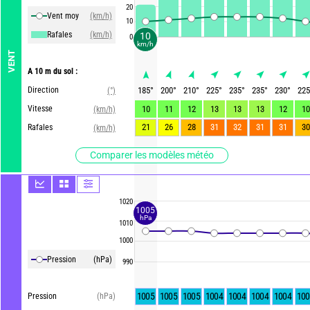
20
Vent moy
(km/h)
10
Rafales
(km/h)
10
0
km/h
VENT
A 10 m du sol :
Direction
185
°
200
°
210
°
225
°
235
°
235
°
230
°
225
(°)
Vitesse
10
11
12
13
13
13
12
10
(km/h)
21
26
28
31
32
31
31
30
Rafales
(km/h)
Comparer les modèles météo
1020
1005
hPa
1010
1000
Pression
(hPa)
990
1005
1005
1005
1004
1004
1004
1004
100
Pression
(hPa)