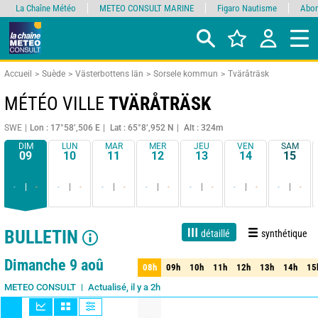
La Chaîne Météo
METEO CONSULT MARINE
Figaro Nautisme
Abon
Accueil
Suède
Västerbottens län
Sorsele kommun
Tväråträsk
MÉTÉO VILLE
TVÄRÅTRÄSK
SWE
Lon : 17°58’,506 E
Lat : 65°8’,952 N
Alt : 324m
DIM
LUN
MAR
MER
JEU
VEN
SAM
09
10
11
12
13
14
15
-
-
-
-
-
-
-
-
-
-
-
-
-
-
BULLETIN
détaillé
synthétique
1 jour
3 jours
7 jours
15 jours
90%
Fiabilité
Dimanche 9 aoû
08h
09h
10h
11h
12h
13h
14h
15
08h
09h
10h
11h
12h
13h
14h
15
Actualisé, il y a 2h
METEO CONSULT