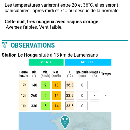
Les températures varieront entre 20 et 36°C, elles seront 
caniculaires l'après-midi et 7°C au-dessus de la normale.
Cette nuit,
très nuageux avec risques d'orage.
 Averses faibles. Vent faible.
OBSERVATIONS
Station Le Houga
situé à 13 km de Lamensans
VENT
METEO
Heure
Dir.
Vit.
Raf.
T
Qte pluie
Nuages
Temps
locale
(°)
(km/h)
(km/h)
(°C)
(mm)
(%)
17h
140
9
18
36.3
0
-
-
15h
260
6
14
33.9
0
-
-
14h
330
5
14
33.5
0
-
-