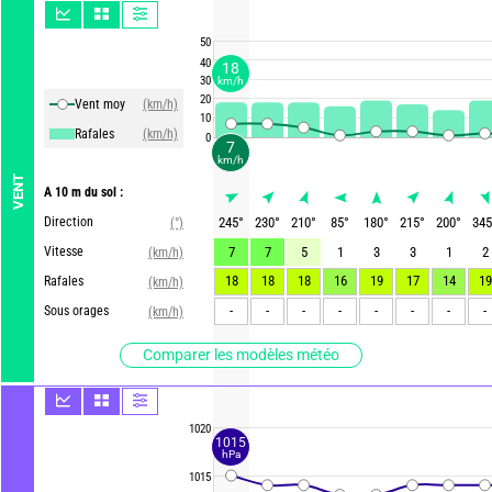
50
40
18
30
km/h
20
Vent moy
(km/h)
10
Rafales
(km/h)
0
7
km/h
VENT
A 10 m du sol :
Direction
245
°
230
°
210
°
85
°
180
°
215
°
200
°
345
(°)
Vitesse
7
7
5
1
3
3
1
2
(km/h)
18
18
18
16
19
17
14
19
Rafales
(km/h)
-
-
-
-
-
-
-
-
Sous orages
(km/h)
Comparer les modèles météo
1020
1015
hPa
1015