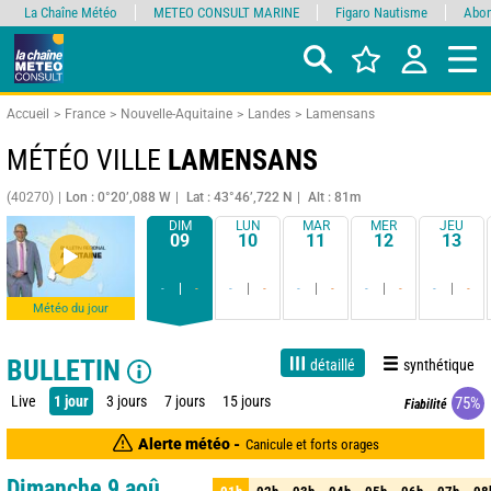
La Chaîne Météo
METEO CONSULT MARINE
Figaro Nautisme
Abon
Accueil
France
Nouvelle-Aquitaine
Landes
Lamensans
MÉTÉO VILLE
LAMENSANS
(40270)
Lon : 0°20’,088 W
Lat : 43°46’,722 N
Alt : 81m
DIM
LUN
MAR
MER
JEU
09
10
11
12
13
-
-
-
-
-
-
-
-
-
-
Météo du jour
BULLETIN
détaillé
synthétique
Live
1 jour
3 jours
7 jours
15 jours
75%
Fiabilité
Alerte météo -
Canicule et forts orages
Dimanche 9 aoû