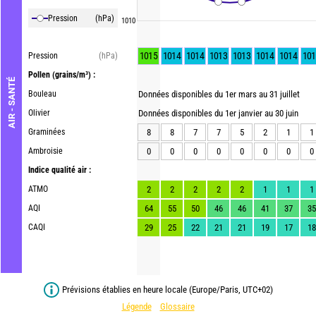
Pression
(hPa)
1010
1015
1014
1014
1013
1013
1014
1014
101
Pression
(hPa)
Pollen
(grains/m³) :
AIR - SANTÉ
Bouleau
Données disponibles du 1er mars au 31 juillet
Olivier
Données disponibles du 1er janvier au 30 juin
Graminées
8
8
7
7
5
2
1
1
Ambroisie
0
0
0
0
0
0
0
0
Indice qualité air :
ATMO
2
2
2
2
2
1
1
1
AQI
64
55
50
46
46
41
37
35
CAQI
29
25
22
21
21
19
17
18
Prévisions établies en heure locale (Europe/Paris, UTC+02)
Légende
Glossaire