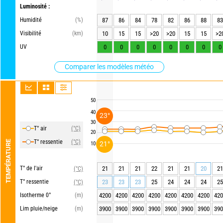
Luminosité :
Humidité
(%)
87
86
84
78
82
86
88
83
Visibilité
(km)
10
15
15
>20
>20
15
15
>2
UV
0
0
0
0
0
0
0
0
Comparer les modèles météo
50
40
23°
30
T° air
(°C)
20
T° ressentie
(°C)
TEMPÉRATURE
21°
10
T° de l'air
21
21
21
22
21
21
20
21
(°C)
T° ressentie
23
23
23
25
24
24
24
25
(°C)
Isotherme 0°
(m)
4200
4200
4200
4200
4200
4200
4200
420
Lim pluie/neige
(m)
3900
3900
3900
3900
3900
3900
3900
390