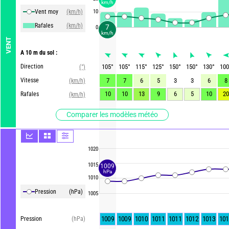
km/h
Vent moy
(km/h)
10
Rafales
(km/h)
7
0
km/h
VENT
A 10 m du sol :
Direction
105
°
105
°
115
°
125
°
150
°
150
°
130
°
100
(°)
Vitesse
7
7
6
5
3
3
6
8
(km/h)
10
10
13
9
6
5
10
20
Rafales
(km/h)
Comparer les modèles météo
1020
1015
1009
hPa
1010
Pression
(hPa)
1005
1009
1009
1010
1011
1011
1012
1013
101
Pression
(hPa)