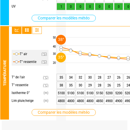
UV
1
0
0
0
0
0
0
0
Comparer les modèles météo
50
38°
40
T° air
(°C)
30
35°
T° ressentie
(°C)
TEMPÉRATURE
20
T° de l'air
35
34
32
30
28
27
26
26
(°C)
T° ressentie
38
35
30
29
28
26
25
24
(°C)
Isotherme 0°
(m)
5100
5100
5100
5100
5150
5200
5200
520
Lim pluie/neige
(m)
4800
4800
4800
4800
4850
4900
4900
490
Comparer les modèles météo