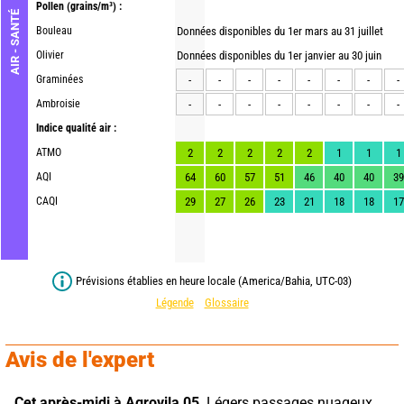
Pollen
(grains/m³) :
AIR - SANTÉ
Bouleau
Données disponibles du 1er mars au 31 juillet
Olivier
Données disponibles du 1er janvier au 30 juin
Graminées
-
-
-
-
-
-
-
-
Ambroisie
-
-
-
-
-
-
-
-
Indice qualité air :
ATMO
2
2
2
2
2
1
1
1
AQI
64
60
57
51
46
40
40
39
CAQI
29
27
26
23
21
18
18
17
Prévisions établies en heure locale (America/Bahia, UTC-03)
Légende
Glossaire
Avis de l'expert
Cet après-midi à Agrovila 05,
 Légers passages nuageux. 