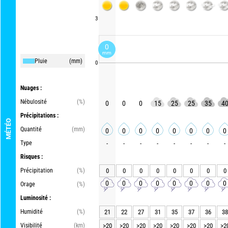
3
0
mm
Pluie
(mm)
0
Nuages :
Nébulosité
(%)
0
0
0
15
25
25
35
4
Précipitations :
MÉTÉO
Quantité
(mm)
0
0
0
0
0
0
0
0
Type
-
-
-
-
-
-
-
-
Risques :
Précipitation
(%)
0
0
0
0
0
0
0
0
0
0
0
0
0
0
0
0
Orage
(%)
Luminosité :
Humidité
(%)
21
22
27
31
35
37
36
38
Visibilité
(km)
>20
>20
>20
>20
>20
>20
>20
>2