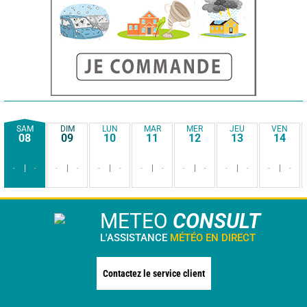
SAM
DIM
LUN
MAR
MER
JEU
VEN
08
09
10
11
12
13
14
-
-
-
-
-
-
-
-
-
-
-
-
-
-
METEO
CONSULT
L'ASSISTANCE
MÉTÉO EN DIRECT
Contactez le service client