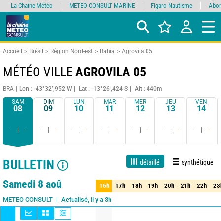
La Chaîne Météo
METEO CONSULT MARINE
Figaro Nautisme
Abon
Accueil
Brésil
Région Nord-est
Bahia
Agrovila 05
MÉTÉO VILLE
AGROVILA 05
BRA
Lon : -43°32’,952 W
Lat : -13°26’,424 S
Alt : 440m
SAM
DIM
LUN
MAR
MER
JEU
VEN
08
09
10
11
12
13
14
-
-
-
-
-
-
-
-
-
-
-
-
-
-
BULLETIN
détaillé
synthétique
1 jour
3 jours
7 jours
15 jours
90%
Fiabilité
Samedi 8 aoû
16h
17h
18h
19h
20h
21h
22h
23
16h
17h
18h
19h
20h
21h
22h
23
Actualisé, il y a 3h
METEO CONSULT