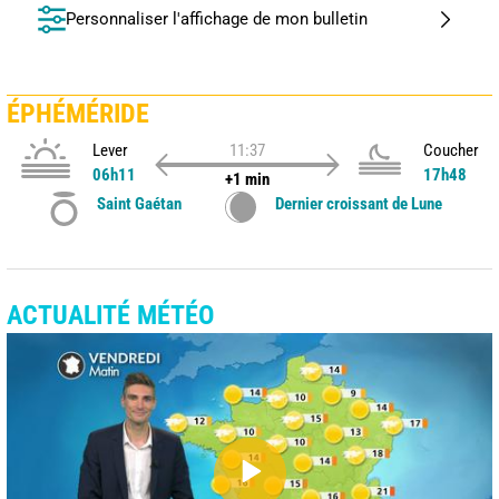
Personnaliser l'affichage de mon bulletin
ÉPHÉMÉRIDE
Lever
11:37
Coucher
06h11
17h48
+1 min
Saint Gaétan
Dernier croissant de Lune
ACTUALITÉ MÉTÉO