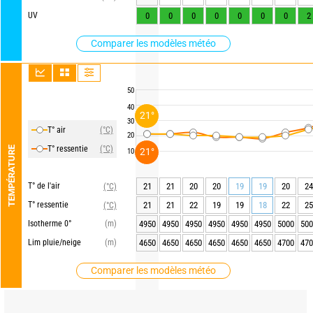
UV
0
0
0
0
0
0
0
2
Comparer les modèles météo
50
40
21°
30
T° air
(°C)
20
T° ressentie
(°C)
TEMPÉRATURE
21°
10
T° de l'air
21
21
20
20
19
19
20
24
(°C)
T° ressentie
21
21
22
19
19
18
22
25
(°C)
Isotherme 0°
(m)
4950
4950
4950
4950
4950
4950
5000
500
Lim pluie/neige
(m)
4650
4650
4650
4650
4650
4650
4700
470
Comparer les modèles météo