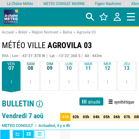
La Chaîne Météo
METEO CONSULT MARINE
Figaro Nautisme
Abon
Accueil
Brésil
Région Nord-est
Bahia
Agrovila 03
MÉTÉO VILLE
AGROVILA 03
BRA
Lon : -43°31’,878 W
Lat : -13°22’,368 S
Alt : 443m
VEN
SAM
DIM
LUN
MAR
MER
JEU
07
08
09
10
11
12
13
-
-
-
-
-
-
-
-
-
-
-
-
-
-
BULLETIN
détaillé
synthétique
1 jour
3 jours
7 jours
15 jours
85%
Fiabilité
Vendredi 7 aoû
01h
02h
03h
04h
05h
06h
07h
08
01h
02h
03h
04h
05h
06h
07h
08
Actualisé, il y a 4h
METEO CONSULT