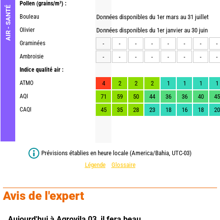
Pollen
(grains/m³) :
AIR - SANTÉ
Bouleau
Données disponibles du 1er mars au 31 juillet
Olivier
Données disponibles du 1er janvier au 30 juin
Graminées
-
-
-
-
-
-
-
-
Ambroisie
-
-
-
-
-
-
-
-
Indice qualité air :
ATMO
4
2
2
2
1
1
1
1
AQI
71
59
50
44
36
36
40
45
CAQI
45
35
28
23
18
16
18
20
Prévisions établies en heure locale (America/Bahia, UTC-03)
Légende
Glossaire
Avis de l'expert
Aujourd'hui à Agrovila 03,
il fera beau.