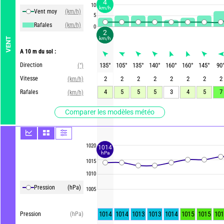
4
10
km/h
Vent moy
(km/h)
5
Rafales
(km/h)
0
2
km/h
VENT
A 10 m du sol :
Direction
135
°
105
°
135
°
140
°
160
°
160
°
145
°
90
(°)
Vitesse
2
2
2
2
2
2
2
2
(km/h)
4
5
5
5
3
4
5
7
Rafales
(km/h)
Comparer les modèles météo
1020
1014
hPa
1015
1010
Pression
(hPa)
1005
1014
1014
1013
1013
1014
1015
1015
101
Pression
(hPa)