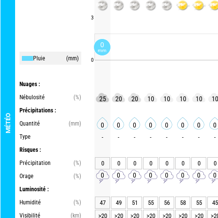
3
0
mm
Pluie
(mm)
0
Nuages :
Nébulosité
(%)
25
20
20
10
10
10
10
1
Précipitations :
MÉTÉO
Quantité
(mm)
0
0
0
0
0
0
0
0
Type
-
-
-
-
-
-
-
-
Risques :
Précipitation
(%)
0
0
0
0
0
0
0
0
0
0
0
0
0
0
0
0
Orage
(%)
Luminosité :
Humidité
(%)
47
49
51
55
56
58
55
45
Visibilité
(km)
>20
>20
>20
>20
>20
>20
>20
>2