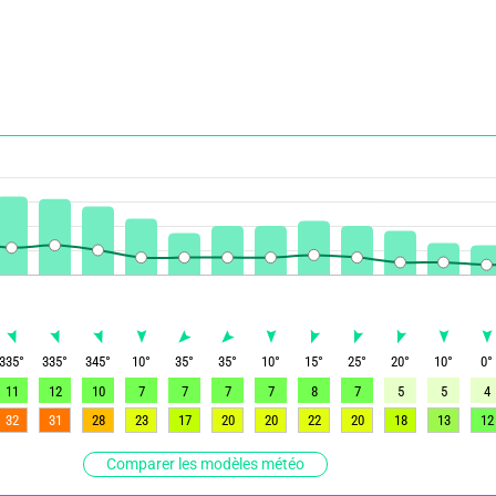
335
°
335
°
345
°
10
°
35
°
35
°
10
°
15
°
25
°
20
°
10
°
0
°
11
12
10
7
7
7
7
8
7
5
5
4
32
31
28
23
17
20
20
22
20
18
13
12
Comparer les modèles météo