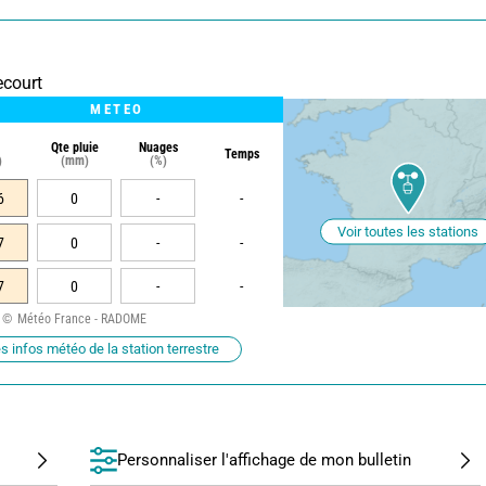
ecourt
METEO
Qte pluie
Nuages
Temps
)
(mm)
(%)
6
0
-
-
Voir toutes les stations
7
0
-
-
7
0
-
-
Météo France - RADOME
s infos météo de la station terrestre
Personnaliser l'affichage de mon bulletin