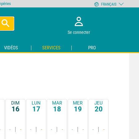
empéries
FRANÇAIS
Se connecter
VIDÉOS
SERVICES
PRO
DIM
LUN
MAR
MER
JEU
16
17
18
19
20
-
-
-
-
-
-
-
-
-
-
-