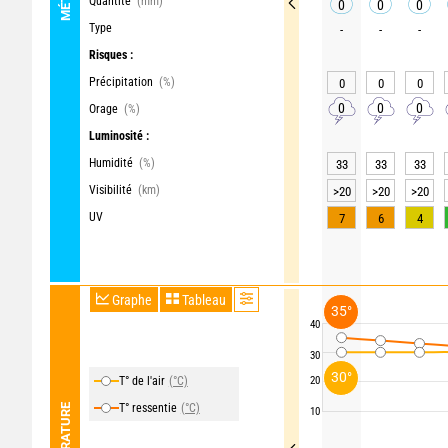
Quantité
(mm)
0
0
0
Type
-
-
-
Risques :
Précipitation
(%)
0
0
0
0
0
0
Orage
(%)
Luminosité :
Humidité
(%)
33
33
33
Visibilité
(km)
>20
>20
>20
UV
7
6
4
Graphe
Tableau
35°
40
30
30°
T° de l'air
(°C)
20
T° ressentie
(°C)
TEMPÉRATURE
10