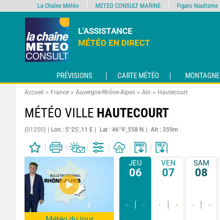
La Chaîne Météo
METEO CONSULT MARINE
Figaro Nautisme
L'ASSISTANCE
MÉTÉO EN DIRECT
PRÉVISIONS
CARTE MÉTÉO
MONTAGNE
Accueil
France
Auvergne-Rhône-Alpes
Ain
Hautecourt
MÉTÉO VILLE
HAUTECOURT
(01250)
Lon : 5°25’,11 E
Lat : 46°9’,558 N
Alt : 359m
JEU
VEN
SAM
06
07
08
-
-
-
-
-
-
Météo du jour