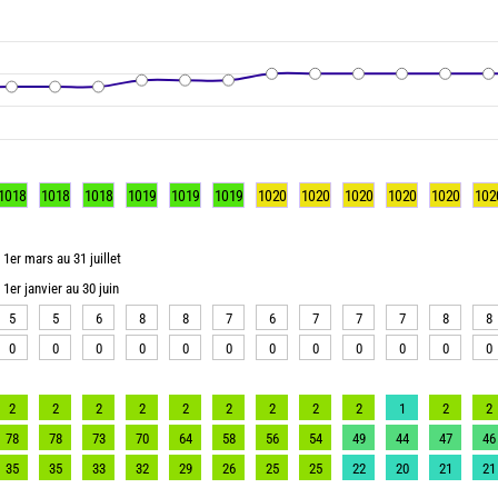
1018
1018
1018
1019
1019
1019
1020
1020
1020
1020
1020
102
1er mars au 31 juillet
1er janvier au 30 juin
5
5
6
8
8
7
6
7
7
7
8
8
0
0
0
0
0
0
0
0
0
0
0
0
2
2
2
2
2
2
2
2
2
1
2
2
78
78
73
70
64
58
56
54
49
44
47
46
35
35
33
32
29
26
25
25
22
20
21
21