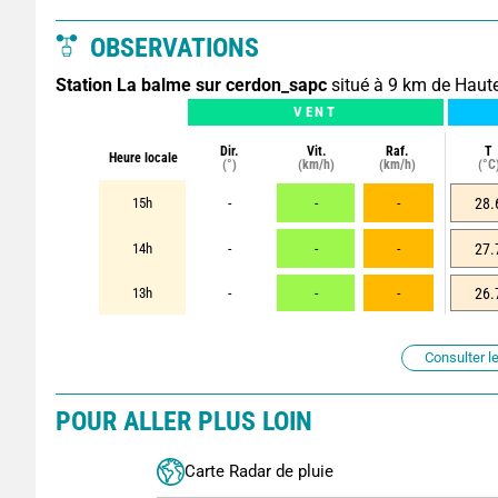
OBSERVATIONS
Station La balme sur cerdon_sapc
situé à 9 km de Haut
VENT
Dir.
Vit.
Raf.
T
Heure locale
(°)
(km/h)
(km/h)
(°C
15h
-
-
-
28.
14h
-
-
-
27.
13h
-
-
-
26.
Consulter le
POUR ALLER PLUS LOIN
Carte Radar de pluie