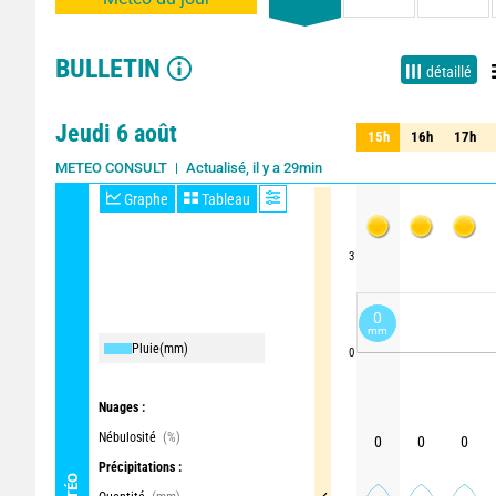
BULLETIN
détaillé
Jeudi 6 août
15h
16h
17h
15h
16h
17h
Actualisé, il y a 29min
Mise à jour dans 3h
METEO CONSULT
Graphe
Tableau
3
0
mm
Pluie
(mm)
0
Nuages :
Nébulosité
(%)
0
0
0
Précipitations :
MÉTÉO