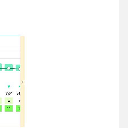
350
°
345
°
335
°
325
°
320
°
325
°
335
°
340
°
340
°
4
3
3
5
7
8
12
14
14
11
10
10
13
18
22
29
33
33