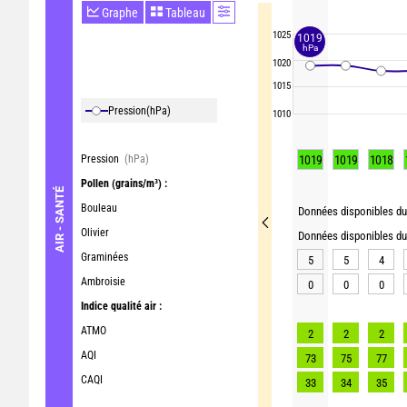
Graphe
Tableau
1025
1019
hPa
1020
1015
Pression
(hPa)
1010
Pression
(hPa)
1019
1019
1018
Pollen
(grains/m³) :
AIR - SANTÉ
Bouleau
Données disponibles du 
Olivier
Données disponibles du 
Graminées
5
5
4
Ambroisie
0
0
0
Indice qualité air :
ATMO
2
2
2
AQI
73
75
77
CAQI
33
34
35