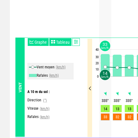
Graphe
Tableau
33
km/h
40
30
20
Vent moyen
(km/h)
10
14
Rafales
(km/h)
0
km/h
VENT
A 10 m du sol :
Direction
(°)
335
°
335
°
335
°
Vitesse
(km/h)
14
13
13
Rafales
33
32
32
(km/h)