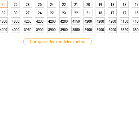
30
29
28
25
24
22
21
20
19
18
18
17
32
30
27
24
22
23
22
21
18
17
17
16
4300
4300
4250
4200
4200
4200
4150
4200
4200
4200
4150
410
4000
4000
3950
3900
3900
3900
3850
3900
3900
3900
3850
380
Comparer les modèles météo