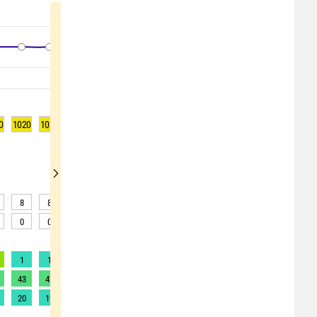
0
1020
1020
1021
1021
1021
1020
1020
1019
1019
8
8
8
7
5
5
5
5
5
0
0
0
0
0
0
0
0
0
1
1
1
2
2
2
2
2
2
43
42
40
48
53
59
70
76
77
20
19
18
22
24
27
32
35
35