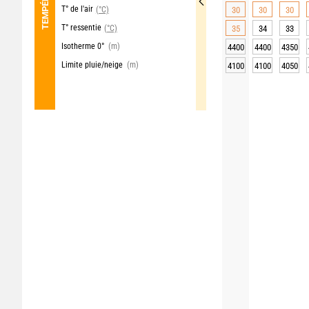
T° de l'air
(°C)
30
30
30
T° ressentie
(°C)
35
34
33
Isotherme 0°
(m)
4400
4400
4350
Limite pluie/neige
(m)
4100
4100
4050