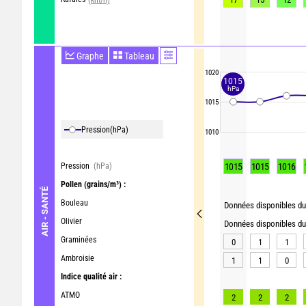
Graphe
Tableau
1020
1015
hPa
1015
Pression
(hPa)
1010
Pression
(hPa)
1015
1015
1016
Pollen
(grains/m³) :
AIR - SANTÉ
Bouleau
Données disponibles du 
Olivier
Données disponibles du 
Graminées
0
1
1
Ambroisie
1
1
0
Indice qualité air :
ATMO
2
2
2