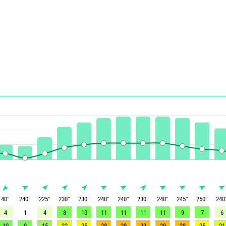
40
°
240
°
225
°
230
°
230
°
240
°
240
°
230
°
240
°
245
°
250
°
240
4
1
4
8
10
11
11
11
11
9
7
6
10
9
15
22
25
28
29
29
29
28
25
21