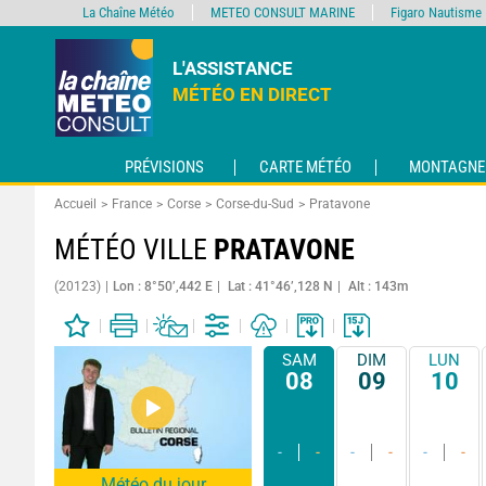
La Chaîne Météo
METEO CONSULT MARINE
Figaro Nautisme
L'ASSISTANCE
MÉTÉO EN DIRECT
PRÉVISIONS
CARTE MÉTÉO
MONTAGNE
Accueil
France
Corse
Corse-du-Sud
Pratavone
MÉTÉO VILLE
PRATAVONE
(20123)
Lon : 8°50’,442 E
Lat : 41°46’,128 N
Alt : 143m
SAM
DIM
LUN
08
09
10
-
-
-
-
-
-
Météo du jour