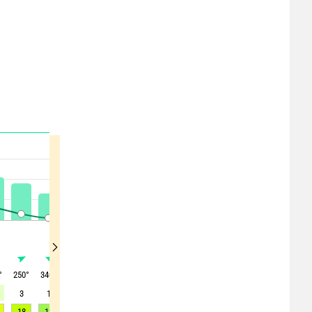
°
250
°
340
°
90
°
60
°
30
°
25
°
40
°
70
°
50
°
3
1
2
2
3
4
3
2
2
18
13
7
6
8
7
6
7
6