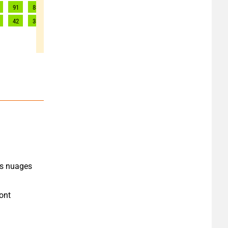
91
83
75
70
70
69
63
55
51
42
38
34
32
32
31
29
25
23
es nuages 
ont 
.