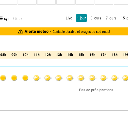
Live
1 jour
3 jours
7 jours
15 j
synthétique
Alerte météo -
Canicule durable et orages au sud-ouest
08h
09h
10h
11h
12h
13h
14h
15h
16h
17h
18h
19
08h
09h
10h
11h
12h
13h
14h
15h
16h
17h
18h
19