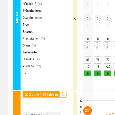
Nébulosité
(%)
0
0
0
Précipitations :
MÉTÉO
Quantité
(mm)
0
0
0
Type
-
-
-
Risques :
Précipitation
(%)
0
0
0
0
0
0
Orage
(%)
Luminosité :
Humidité
(%)
83
76
70
Visibilité
(km)
10
15
>20
UV
0
0
0
Graphe
Tableau
40
35
25°
30