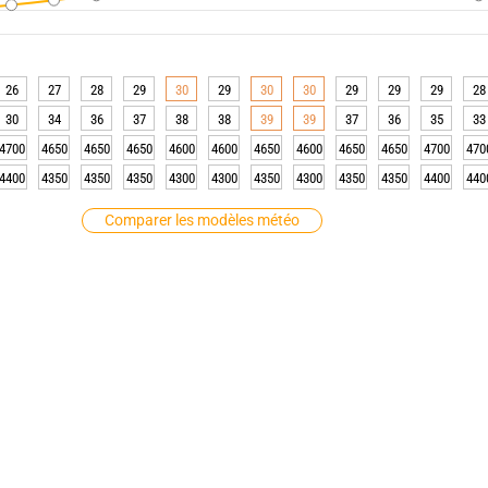
26
27
28
29
30
29
30
30
29
29
29
28
30
34
36
37
38
38
39
39
37
36
35
33
4700
4650
4650
4650
4600
4600
4650
4600
4650
4650
4700
470
4400
4350
4350
4350
4300
4300
4350
4300
4350
4350
4400
440
Comparer les modèles météo