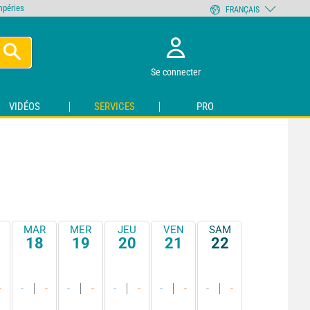
empéries
FRANÇAIS
Se connecter
VIDÉOS
SERVICES
PRO
MAR
MER
JEU
VEN
SAM
18
19
20
21
22
-
-
-
-
-
-
-
-
-
-
-