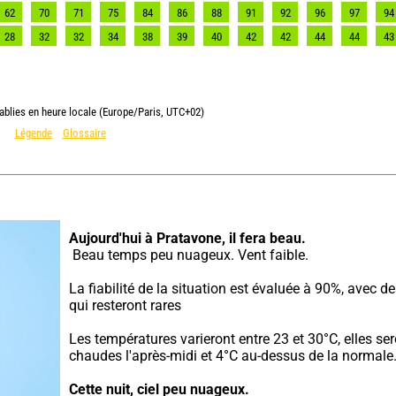
62
70
71
75
84
86
88
91
92
96
97
94
28
32
32
34
38
39
40
42
42
44
44
43
ablies en heure locale (Europe/Paris, UTC+02)
Légende
Glossaire
Aujourd'hui à Pratavone,
il fera beau.
 Beau temps peu nuageux. Vent faible.
La fiabilité de la situation est évaluée à 90%, avec d
qui resteront rares
Les températures varieront entre 23 et 30°C, elles ser
chaudes l'après-midi et 4°C au-dessus de la normale
Cette nuit,
ciel peu nuageux.