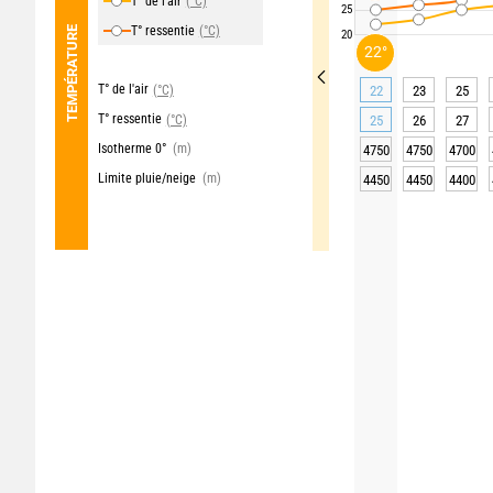
T° de l'air
(°C)
25
T° ressentie
(°C)
TEMPÉRATURE
20
22°
T° de l'air
(°C)
22
23
25
T° ressentie
(°C)
25
26
27
Isotherme 0°
(m)
4750
4750
4700
Limite pluie/neige
(m)
4450
4450
4400