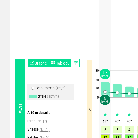
Graphe
Tableau
30
17
km/h
20
Vent moyen
(km/h)
10
Rafales
(km/h)
0
6
km/h
VENT
A 10 m du sol :
Direction
(°)
45
°
40
°
40
°
Vitesse
(km/h)
6
5
4
Rafales
17
15
12
(km/h)