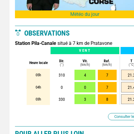
Météo du jour
OBSERVATIONS
Station Pila-Canale
situé à 7 km de Pratavone
VENT
Dir.
Vit.
Raf.
T
Heure locale
(°)
(km/h)
(km/h)
(°C
05h
310
4
7
21.
04h
0
0
7
21.
03h
330
3
8
21.
Consulter le
POUR ALLER PLUS LOIN