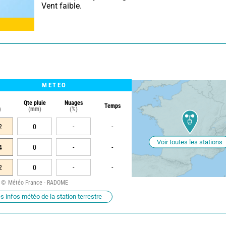
 Vent faible.
METEO
Qte pluie
Nuages
Temps
)
(mm)
(%)
2
0
-
-
Voir toutes les stations
4
0
-
-
2
0
-
-
Météo France - RADOME
s infos météo de la station terrestre