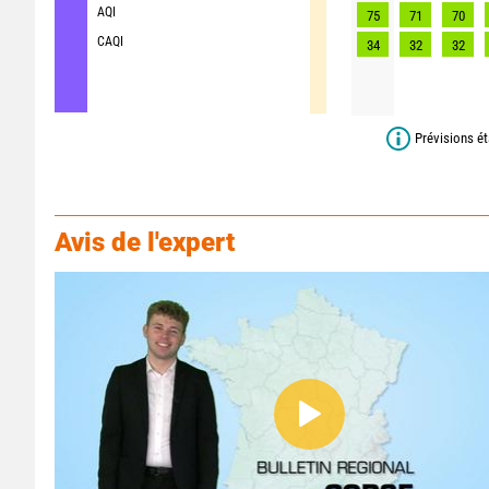
AQI
75
71
70
CAQI
34
32
32
Prévisions ét
Avis de l'expert