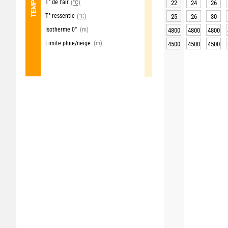
T° de l'air
(°C)
22
24
26
T° ressentie
(°C)
25
26
30
Isotherme 0°
(m)
4800
4800
4800
Limite pluie/neige
(m)
4500
4500
4500