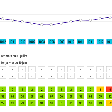
1012
1011
1010
1009
1008
1008
1009
1010
1011
1011
1012
101
1er mars au 31 juillet
1er janvier au 30 juin
-
-
-
-
-
-
-
-
-
-
-
-
-
-
-
-
-
-
-
-
-
-
-
-
2
2
2
2
2
2
2
2
2
2
3
4
59
61
64
68
68
67
66
58
59
63
69
82
27
28
29
31
31
33
31
31
35
38
43
52