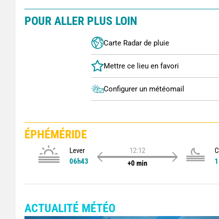
POUR ALLER PLUS LOIN
Carte Radar de pluie
Configurer un météomail
ÉPHÉMÉRIDE
Lever
12:12
C
06h43
1
+0 min
ACTUALITÉ MÉTÉO