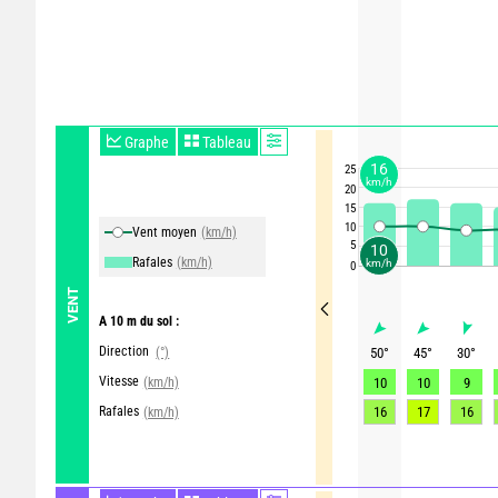
Graphe
Tableau
16
25
km/h
20
15
10
Vent moyen
(km/h)
5
10
Rafales
(km/h)
km/h
0
VENT
A 10 m du sol :
Direction
(°)
50
°
45
°
30
°
Vitesse
(km/h)
10
10
9
Rafales
16
17
16
(km/h)