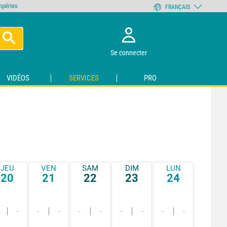
empéries
FRANÇAIS
Se connecter
VIDÉOS
SERVICES
PRO
JEU
VEN
SAM
DIM
LUN
20
21
22
23
24
-
-
-
-
-
-
-
-
-