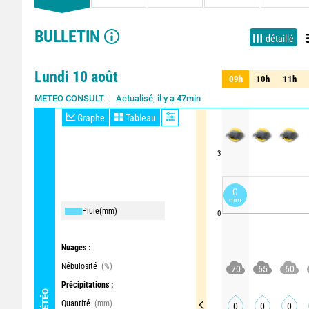
BULLETIN
détaillé
Lundi 10 août
09h
10h
11h
09h
10h
11h
Actualisé, il y a 47min
METEO CONSULT
Graphe
Tableau
3
0
mm
Pluie
(mm)
0
Nuages :
Nébulosité
(%)
70
65
60
Précipitations :
MÉTÉO
Quantité
(mm)
0
0
0