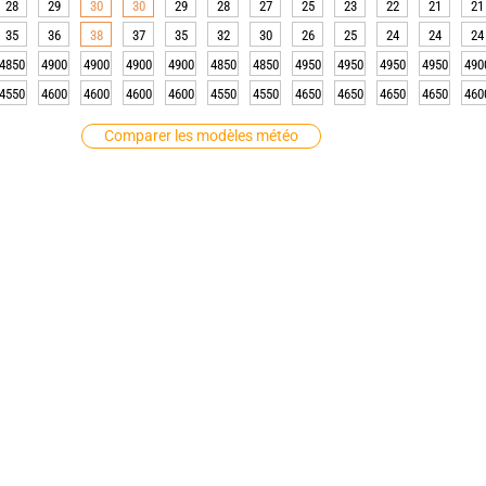
28
29
30
30
29
28
27
25
23
22
21
21
35
36
38
37
35
32
30
26
25
24
24
24
4850
4900
4900
4900
4900
4850
4850
4950
4950
4950
4950
490
4550
4600
4600
4600
4600
4550
4550
4650
4650
4650
4650
460
Comparer les modèles météo