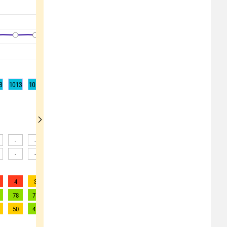
3
1013
1013
1012
1012
1013
1013
1013
1014
1014
-
-
-
-
-
-
-
-
-
-
-
-
-
-
-
-
-
-
4
3
3
3
3
2
2
2
2
78
71
69
69
63
59
59
61
57
50
45
43
43
38
35
35
36
33