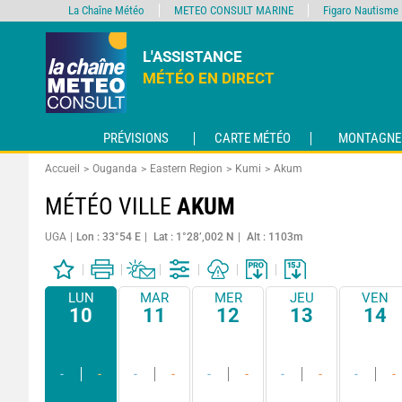
La Chaîne Météo
METEO CONSULT MARINE
Figaro Nautisme
L'ASSISTANCE
MÉTÉO EN DIRECT
PRÉVISIONS
CARTE MÉTÉO
MONTAGNE
Accueil
Ouganda
Eastern Region
Kumi
Akum
MÉTÉO VILLE
AKUM
UGA
Lon : 33°54 E
Lat : 1°28’,002 N
Alt : 1103m
LUN
MAR
MER
JEU
VEN
10
11
12
13
14
-
-
-
-
-
-
-
-
-
-