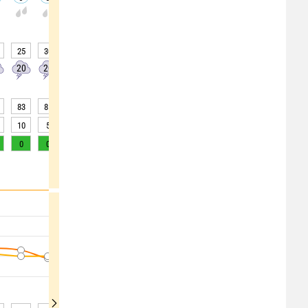
-
-
-
25
30
35
35
30
20
0
0
0
20
20
20
10
0
0
0
0
0
83
85
87
88
90
90
90
88
85
10
5
5
5
3
3
3
5
5
0
0
0
0
0
0
0
0
1