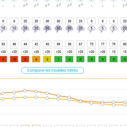
-
-
-
-
-
0
0
20
20
30
30
30
25
0
0
0
20
10
10
20
20
30
30
30
20
5
5
5
20
53
48
44
42
45
49
58
67
75
77
79
80
>20
>20
>20
>20
>20
>20
>20
>20
>20
>20
15
15
9
10
8
6
3
1
0
0
0
0
0
0
Comparer les modèles météo