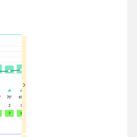
°
70
°
65
°
40
°
40
°
40
°
40
°
40
°
45
°
35
°
2
3
6
7
7
8
8
8
9
7
8
9
11
12
15
16
16
17