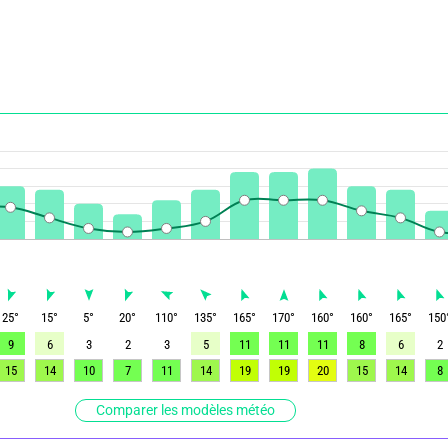
25
°
15
°
5
°
20
°
110
°
135
°
165
°
170
°
160
°
160
°
165
°
150
9
6
3
2
3
5
11
11
11
8
6
2
15
14
10
7
11
14
19
19
20
15
14
8
Comparer les modèles météo