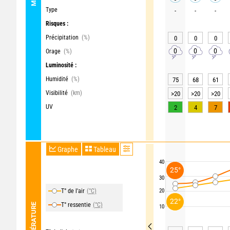
Type
-
-
-
Risques :
Précipitation
(%)
0
0
0
0
0
0
Orage
(%)
Luminosité :
Humidité
(%)
75
68
61
Visibilité
(km)
>20
>20
>20
UV
2
4
7
Graphe
Tableau
40
25°
30
T° de l'air
(°C)
20
22°
T° ressentie
(°C)
TEMPÉRATURE
10