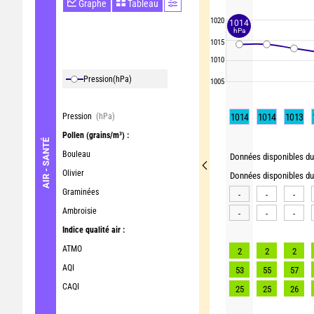
Graphe
Tableau
1020
1014
hPa
1015
1010
Pression
(hPa)
1005
Pression
(hPa)
1014
1014
1013
Pollen
(grains/m³) :
AIR - SANTÉ
Bouleau
Données disponibles du 
Olivier
Données disponibles du 
Graminées
-
-
-
Ambroisie
-
-
-
Indice qualité air :
ATMO
2
2
2
AQI
53
55
57
CAQI
25
25
26