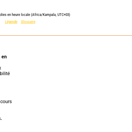
blies en heure locale (Africa/Kampala, UTC+03)
Légende
Glossaire
 en 
lité 
cours 
.