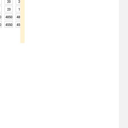
20
20
19
19
19
19
19
19
20
23
19
18
18
18
17
17
17
22
0
4850
4800
4800
4700
4700
4700
4750
4750
4750
0
4550
4500
4500
4400
4400
4400
4450
4450
4450