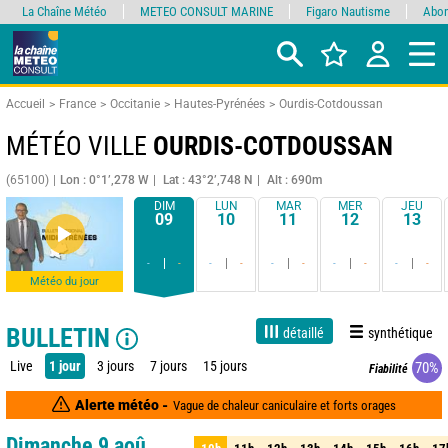
La Chaîne Météo
METEO CONSULT MARINE
Figaro Nautisme
Abon
Accueil
France
Occitanie
Hautes-Pyrénées
Ourdis-Cotdoussan
MÉTÉO VILLE
OURDIS-COTDOUSSAN
(65100)
Lon : 0°1’,278 W
Lat : 43°2’,748 N
Alt : 690m
DIM
LUN
MAR
MER
JEU
09
10
11
12
13
-
-
-
-
-
-
-
-
-
-
Météo du jour
BULLETIN
détaillé
synthétique
Live
1 jour
3 jours
7 jours
15 jours
70%
Fiabilité
Alerte météo -
Vague de chaleur caniculaire et forts orages
Dimanche 9 aoû