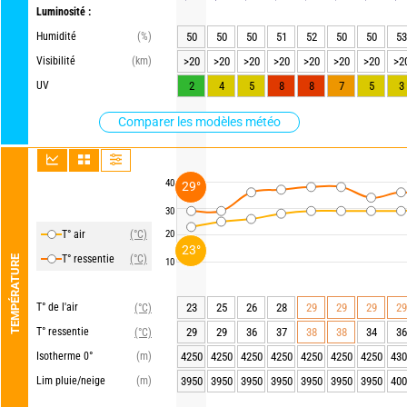
Luminosité :
Humidité
(%)
50
50
50
51
52
50
50
53
Visibilité
(km)
>20
>20
>20
>20
>20
>20
>20
>2
UV
2
4
5
8
8
7
5
3
Comparer les modèles météo
40
29°
30
T° air
(°C)
20
23°
T° ressentie
(°C)
TEMPÉRATURE
10
T° de l'air
23
25
26
28
29
29
29
29
(°C)
T° ressentie
29
29
36
37
38
38
34
36
(°C)
Isotherme 0°
(m)
4250
4250
4250
4250
4250
4250
4250
430
Lim pluie/neige
(m)
3950
3950
3950
3950
3950
3950
3950
400