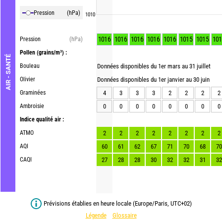
Pression
(hPa)
1010
1016
1016
1016
1016
1016
1015
1015
101
Pression
(hPa)
Pollen
(grains/m³) :
AIR - SANTÉ
Bouleau
Données disponibles du 1er mars au 31 juillet
Olivier
Données disponibles du 1er janvier au 30 juin
Graminées
4
3
3
3
2
2
2
2
Ambroisie
0
0
0
0
0
0
0
0
Indice qualité air :
ATMO
2
2
2
2
2
2
2
2
AQI
60
61
62
67
71
70
68
70
CAQI
27
28
28
30
32
32
31
32
Prévisions établies en heure locale (Europe/Paris, UTC+02)
Légende
Glossaire