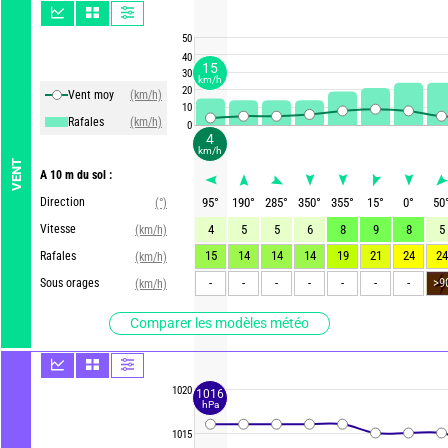
50
40
15
30
km/h
20
Vent moy
(km/h)
10
Rafales
(km/h)
0
4
km/h
VENT
A 10 m du sol :
Direction
95
°
190
°
285
°
350
°
355
°
15
°
0
°
50
(°)
Vitesse
4
5
5
6
8
9
8
5
(km/h)
15
14
14
14
19
21
24
24
Rafales
(km/h)
-
-
-
-
-
-
-
>9
Sous orages
(km/h)
Comparer les modèles météo
1020
1016
hPa
1015