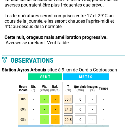
averses pourraient être plus fréquentes que prévu.
Les températures seront comprises entre 17 et 29°C au 
cours de la journée, elles seront chaudes l'après-midi et 
4°C au-dessus de la normale.
Cette nuit,
orageux mais amélioration progressive.
 Averses se raréfiant. Vent faible.
OBSERVATIONS
Station Ayros Arbouix
situé à 9 km de Ourdis-Cotdoussan
VENT
METEO
Heure
Dir.
Vit.
Raf.
T
Qte pluie
Nuages
Temps
locale
(°)
(km/h)
(km/h)
(°C)
(mm)
(%)
10h
-
-
-
30.1
0
-
-
09h
-
-
-
24.3
0
-
-
08h
-
-
-
20.8
0
-
-