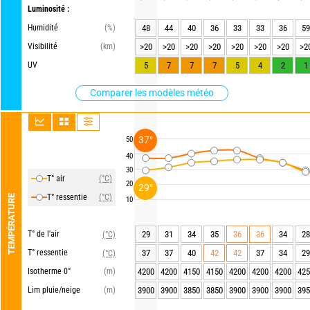
Luminosité :
Humidité
(%)
48
44
40
36
33
33
36
59
Visibilité
(km)
>20
>20
>20
>20
>20
>20
>20
>2
UV
5
7
7
7
5
4
2
1
Comparer les modèles météo
37°
50
40
30
T° air
(°C)
20
29°
T° ressentie
(°C)
TEMPÉRATURE
10
T° de l'air
29
31
34
35
36
36
34
28
(°C)
T° ressentie
37
37
40
42
42
37
34
29
(°C)
Isotherme 0°
(m)
4200
4200
4150
4150
4200
4200
4200
425
Lim pluie/neige
(m)
3900
3900
3850
3850
3900
3900
3900
395