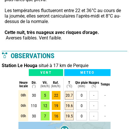
Les températures fluctueront entre 22 et 36°C au cours de 
la journée, elles seront caniculaires l'après-midi et 8°C au-
dessus de la normale.
Cette nuit,
très nuageux avec risques d'orage.
 Averses faibles. Vent faible.
OBSERVATIONS
Station Le Houga
situé à 17 km de Perquie
VENT
METEO
Heure
Dir.
Vit.
Raf.
T
Qte pluie
Nuages
Temps
locale
(°)
(km/h)
(km/h)
(°C)
(mm)
(%)
08h
30
5
22
20.7
0
-
-
06h
110
12
19
19.6
0
-
-
05h
30
7
16
19.5
0
-
-