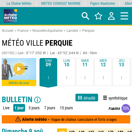
La Chaîne Météo
METEO CONSULT MARINE
Figaro Nautisme
Abon
Accueil
France
Nouvelle-Aquitaine
Landes
Perquie
MÉTÉO VILLE
PERQUIE
(40190)
Lon : 0°17’,052 W
Lat : 43°52’,644 N
Alt : 96m
DIM
LUN
MAR
MER
JEU
09
10
11
12
13
-
-
-
-
-
-
-
-
-
-
Météo du jour
BULLETIN
détaillé
synthétique
Live
1 jour
3 jours
7 jours
15 jours
70%
Fiabilité
Alerte météo -
Vague de chaleur caniculaire et forts orages
Dimanche 9 aoû