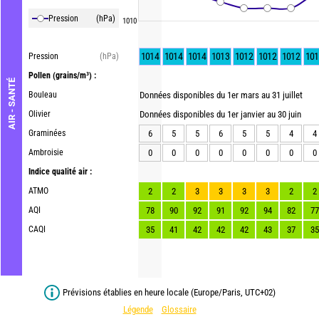
Pression
(hPa)
1010
1014
1014
1014
1013
1012
1012
1012
101
Pression
(hPa)
Pollen
(grains/m³) :
AIR - SANTÉ
Bouleau
Données disponibles du 1er mars au 31 juillet
Olivier
Données disponibles du 1er janvier au 30 juin
Graminées
6
5
5
6
5
5
4
4
Ambroisie
0
0
0
0
0
0
0
0
Indice qualité air :
ATMO
2
2
3
3
3
3
2
2
AQI
78
90
92
91
92
94
82
77
CAQI
35
41
42
42
42
43
37
35
Prévisions établies en heure locale (Europe/Paris, UTC+02)
Légende
Glossaire