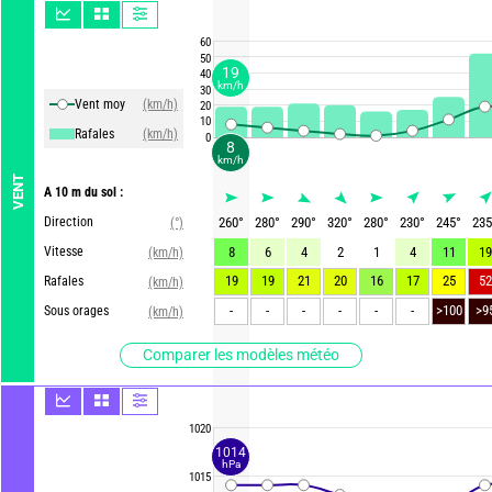
60
50
19
40
km/h
30
Vent moy
(km/h)
20
10
Rafales
(km/h)
0
8
km/h
VENT
A 10 m du sol :
Direction
260
°
280
°
290
°
320
°
280
°
230
°
245
°
235
(°)
Vitesse
8
6
4
2
1
4
11
19
(km/h)
19
19
21
20
16
17
25
52
Rafales
(km/h)
-
-
-
-
-
-
>100
>9
Sous orages
(km/h)
Comparer les modèles météo
1020
1014
hPa
1015