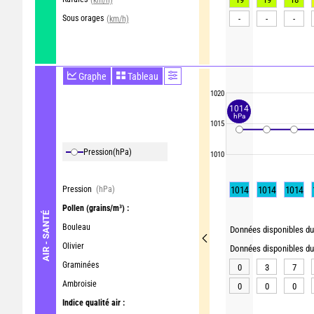
Sous orages
-
-
-
(km/h)
Graphe
Tableau
1020
1014
hPa
1015
Pression
(hPa)
1010
Pression
(hPa)
1014
1014
1014
Pollen
(grains/m³) :
AIR - SANTÉ
Bouleau
Données disponibles du 
Olivier
Données disponibles du 
Graminées
0
3
7
Ambroisie
0
0
0
Indice qualité air :