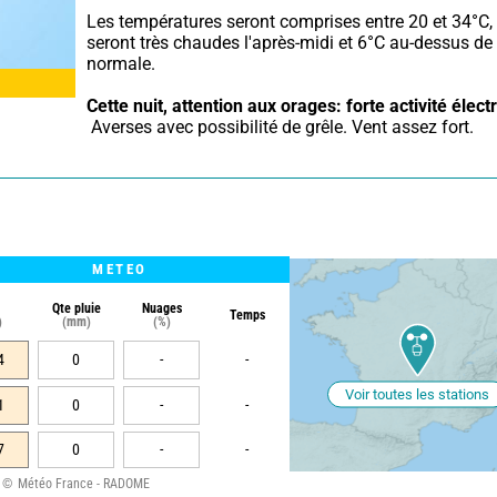
Les températures seront comprises entre 20 et 34°C, e
seront très chaudes l'après-midi et 6°C au-dessus de l
normale.
Cette nuit,
attention aux orages: forte activité élect
 Averses avec possibilité de grêle. Vent assez fort.
METEO
Qte pluie
Nuages
Temps
)
(mm)
(%)
4
0
-
-
Voir toutes les stations
1
0
-
-
7
0
-
-
Météo France - RADOME