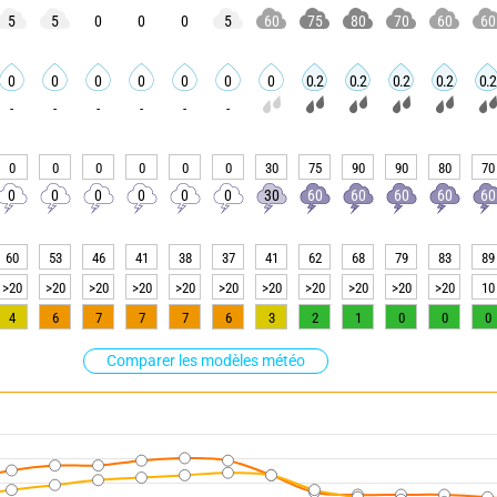
5
5
0
0
0
5
60
75
80
70
60
60
0
0
0
0
0
0
0
0.2
0.2
0.2
0.2
0.2
-
-
-
-
-
-
0
0
0
0
0
0
30
75
90
90
80
70
0
0
0
0
0
0
30
60
60
60
60
60
60
53
46
41
38
37
41
62
68
79
83
89
>20
>20
>20
>20
>20
>20
>20
>20
>20
>20
>20
10
4
6
7
7
7
6
3
2
1
0
0
0
Comparer les modèles météo