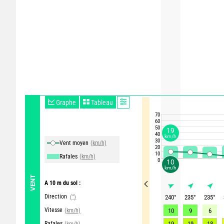
Graphe
Tableau
70
60
50
19
40
km/h
30
Vent moyen
(km/h)
20
10
Rafales
(km/h)
0
10
km/h
VENT
A 10 m du sol :
Direction
(°)
240
°
235
°
235
°
Vitesse
(km/h)
10
9
6
Rafales
19
19
18
(km/h)