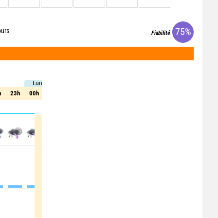
75%
ours
Fiabilité
Lun. 10
Lun. 10
h
23h
00h
01h
02h
03h
04h
05h
06h
07h
h
23h
00h
01h
02h
03h
04h
05h
06h
07h