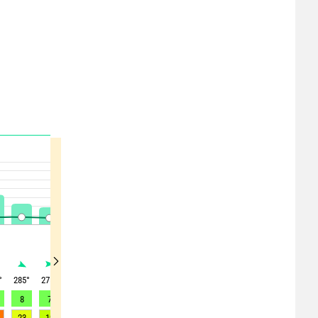
°
285
°
275
°
250
°
220
°
225
°
240
°
235
°
240
°
235
°
8
7
4
2
6
6
4
4
3
23
19
16
14
19
13
11
12
9