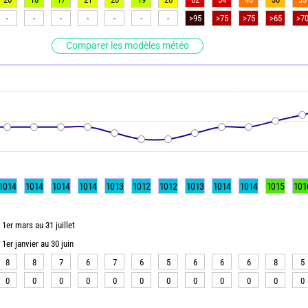
-
-
-
-
-
-
-
>95
>75
>75
>65
>7
Comparer les modèles météo
1014
1014
1014
1014
1013
1012
1012
1013
1014
1014
1015
101
1er mars au 31 juillet
1er janvier au 30 juin
8
8
7
6
7
6
5
6
6
6
8
5
0
0
0
0
0
0
0
0
0
0
0
0