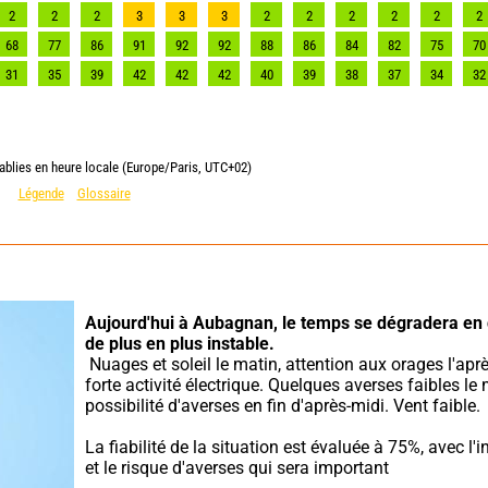
2
2
2
3
3
3
2
2
2
2
2
2
68
77
86
91
92
92
88
86
84
82
75
70
31
35
39
42
42
42
40
39
38
37
34
32
ablies en heure locale (Europe/Paris, UTC+02)
Légende
Glossaire
Aujourd'hui à Aubagnan,
le temps se dégradera en 
de plus en plus instable.
 Nuages et soleil le matin, attention aux orages l'après-midi : 
forte activité électrique. Quelques averses faibles le m
possibilité d'averses en fin d'après-midi. Vent faible.
La fiabilité de la situation est évaluée à 75%, avec l'in
et le risque d'averses qui sera important