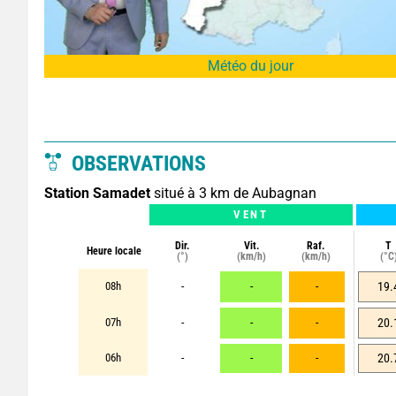
Météo du jour
OBSERVATIONS
Station Samadet
situé à 3 km de Aubagnan
VENT
Dir.
Vit.
Raf.
T
Heure locale
(°)
(km/h)
(km/h)
(°C
08h
-
-
-
19.
07h
-
-
-
20.
06h
-
-
-
20.