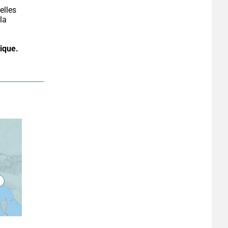
lles 
a 
rique.