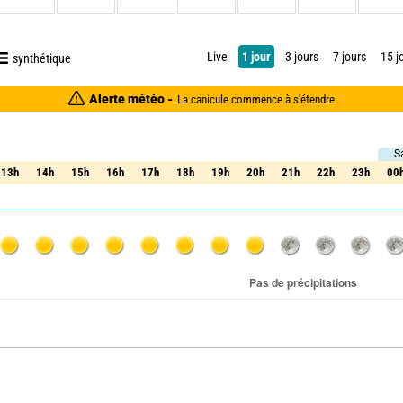
Live
1 jour
3 jours
7 jours
15 j
synthétique
Alerte météo -
La canicule commence à s'étendre
S
13h
14h
15h
16h
17h
18h
19h
20h
21h
22h
23h
00
13h
14h
15h
16h
17h
18h
19h
20h
21h
22h
23h
00