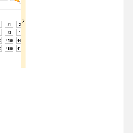
21
20
19
18
18
17
17
18
21
23
18
17
17
17
16
16
18
26
0
4450
4450
4400
4400
4400
4400
4350
4350
4350
0
4150
4150
4100
4100
4100
4100
4050
4050
4050