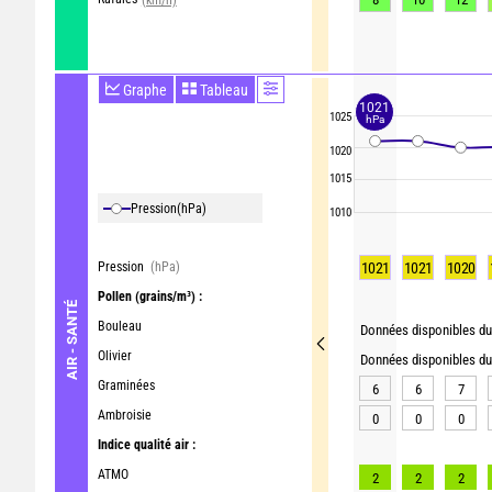
Graphe
Tableau
1021
1025
hPa
1020
1015
Pression
(hPa)
1010
Pression
(hPa)
1021
1021
1020
Pollen
(grains/m³) :
AIR - SANTÉ
Bouleau
Données disponibles du 
Olivier
Données disponibles du 
Graminées
6
6
7
Ambroisie
0
0
0
Indice qualité air :
ATMO
2
2
2