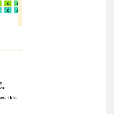
50
47
48
47
42
40
40
39
46
22
21
22
21
19
18
18
17
21
e 
vu.
ront très 