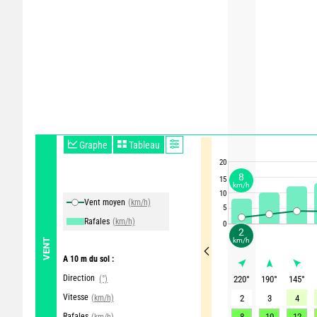
Graphe
Tableau
20
8
15
km/h
10
Vent moyen
(km/h)
5
Rafales
(km/h)
0
2
km/h
VENT
A 10 m du sol :
Direction
(°)
220
°
190
°
145
°
Vitesse
(km/h)
2
3
4
Rafales
8
10
12
(km/h)