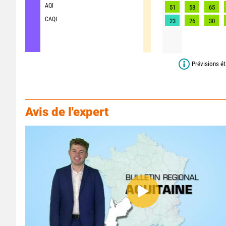
AQI
51
58
65
CAQI
23
26
30
Prévisions ét
Avis de l'expert