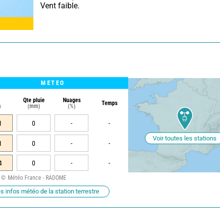
 Vent faible.
METEO
Qte pluie
Nuages
Temps
)
(mm)
(%)
1
0
-
-
Voir toutes les stations
1
0
-
-
4
0
-
-
Météo France - RADOME
s infos météo de la station terrestre