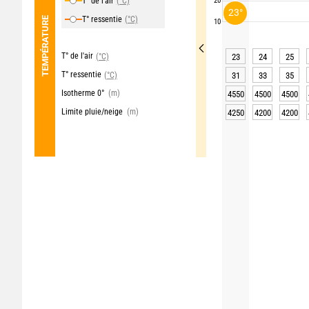
T° de l'air
(°C)
20
23°
T° ressentie
(°C)
TEMPÉRATURE
10
T° de l'air
(°C)
23
24
25
T° ressentie
(°C)
31
33
35
Isotherme 0°
(m)
4550
4500
4500
Limite pluie/neige
(m)
4250
4200
4200