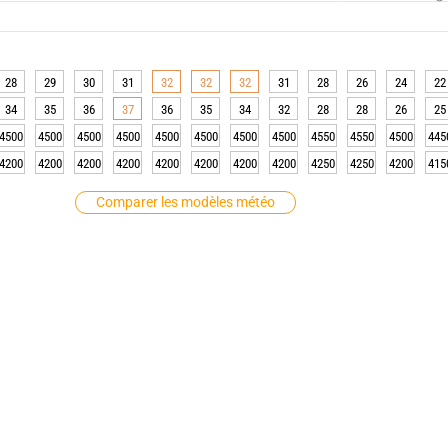
28
29
30
31
32
32
32
31
28
26
24
22
34
35
36
37
36
35
34
32
28
28
26
25
4500
4500
4500
4500
4500
4500
4500
4500
4550
4550
4500
445
4200
4200
4200
4200
4200
4200
4200
4200
4250
4250
4200
415
Comparer les modèles météo