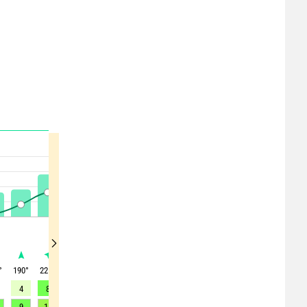
°
190
°
225
°
235
°
230
°
220
°
205
°
200
°
195
°
200
°
4
8
7
6
6
6
5
4
2
9
14
14
14
12
12
10
7
10