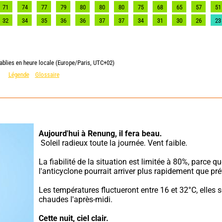
71
74
77
79
80
80
80
75
68
65
57
51
32
34
35
36
36
37
37
34
31
30
26
23
ablies en heure locale (Europe/Paris, UTC+02)
Légende
Glossaire
Aujourd'hui à Renung,
il fera beau.
 Soleil radieux toute la journée. Vent faible.
La fiabilité de la situation est limitée à 80%, parce qu
l'anticyclone pourrait arriver plus rapidement que pré
Les températures fluctueront entre 16 et 32°C, elles se
chaudes l'après-midi.
Cette nuit,
ciel clair.