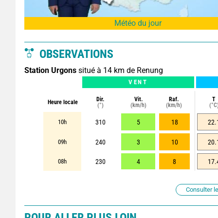
Météo du jour
OBSERVATIONS
Station Urgons
situé à 14 km de Renung
VENT
Dir.
Vit.
Raf.
T
Heure locale
(°)
(km/h)
(km/h)
(°C
10h
310
5
18
22.
09h
240
3
10
20.
08h
230
4
8
17.
Consulter le
POUR ALLER PLUS LOIN