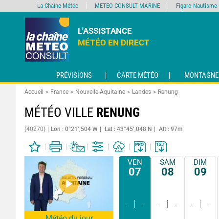
La Chaîne Météo
METEO CONSULT MARINE
Figaro Nautisme
L'ASSISTANCE
MÉTÉO EN DIRECT
PRÉVISIONS
CARTE MÉTÉO
MONTAGNE
Accueil
France
Nouvelle-Aquitaine
Landes
Renung
MÉTÉO VILLE
RENUNG
(40270)
Lon : 0°21’,504 W
Lat : 43°45’,048 N
Alt : 97m
VEN
SAM
DIM
07
08
09
-
-
-
-
-
-
Météo du jour