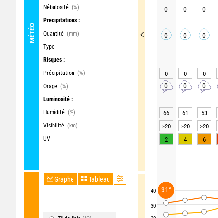
Nébulosité
(%)
0
0
0
Précipitations :
MÉTÉO
Quantité
(mm)
0
0
0
Type
-
-
-
Risques :
Précipitation
(%)
0
0
0
0
0
0
Orage
(%)
Luminosité :
Humidité
(%)
66
61
53
Visibilité
(km)
>20
>20
>20
UV
2
4
6
Graphe
Tableau
31°
40
30