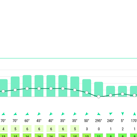
70
°
70
°
60
°
45
°
40
°
35
°
35
°
50
°
295
°
240
°
5
°
170
4
5
6
6
6
6
5
3
0
1
2
1
13
15
16
16
16
16
15
13
11
8
8
8