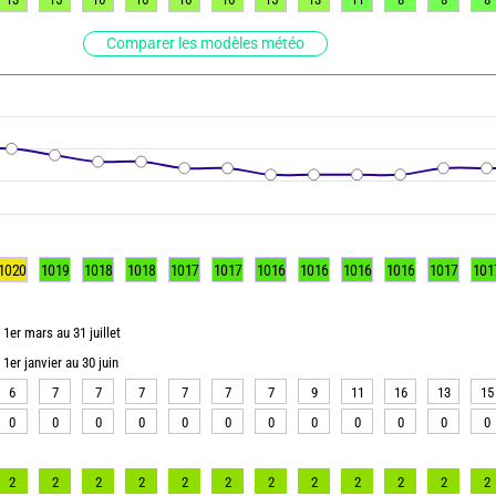
Comparer les modèles météo
1020
1019
1018
1018
1017
1017
1016
1016
1016
1016
1017
101
1er mars au 31 juillet
1er janvier au 30 juin
6
7
7
7
7
7
7
9
11
16
13
15
0
0
0
0
0
0
0
0
0
0
0
0
2
2
2
2
2
2
2
2
2
2
2
2