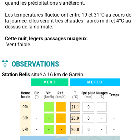
quand les précipitations s'arrêteront.
Les températures fluctueront entre 19 et 31°C au cours de 
la journée, elles seront très chaudes l'après-midi et 4°C au-
dessus de la normale.
Cette nuit,
légers passages nuageux.
 Vent faible.
OBSERVATIONS
Station Belis
situé à 16 km de Garein
VENT
METEO
Heure
Dir.
Vit.
Raf.
T
Qte pluie
Nuages
Temps
locale
(°)
(km/h)
(km/h)
(°C)
(mm)
(%)
09h
-
-
-
21.1
0
-
-
08h
-
-
-
20.9
0
-
-
07h
-
-
-
20.8
0
-
-