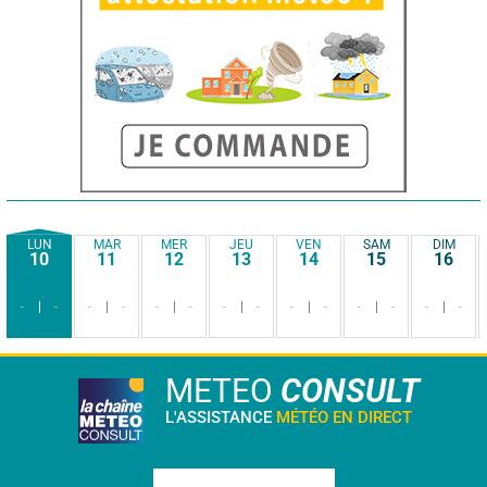
LUN
MAR
MER
JEU
VEN
SAM
DIM
10
11
12
13
14
15
16
-
-
-
-
-
-
-
-
-
-
-
-
-
-
METEO
CONSULT
L'ASSISTANCE
MÉTÉO EN DIRECT