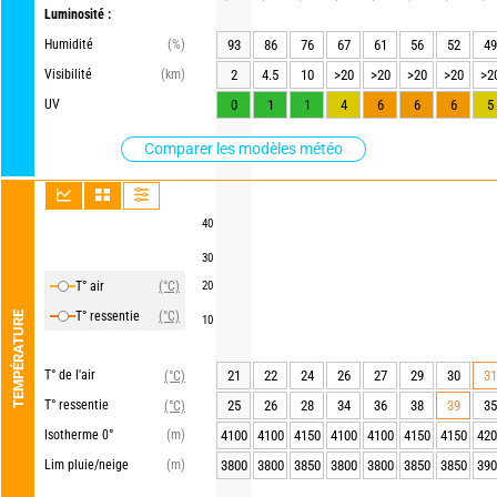
Luminosité :
Humidité
(%)
93
86
76
67
61
56
52
49
Visibilité
(km)
2
4.5
10
>20
>20
>20
>20
>2
UV
0
1
1
4
6
6
6
5
Comparer les modèles météo
40
30
T° air
(°C)
20
T° ressentie
(°C)
TEMPÉRATURE
10
T° de l'air
21
22
24
26
27
29
30
31
(°C)
T° ressentie
25
26
28
34
36
38
39
35
(°C)
Isotherme 0°
(m)
4100
4100
4150
4100
4100
4150
4150
420
Lim pluie/neige
(m)
3800
3800
3850
3800
3800
3850
3850
390