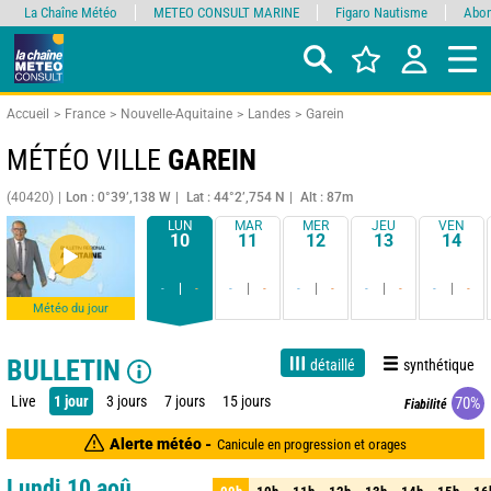
La Chaîne Météo
METEO CONSULT MARINE
Figaro Nautisme
Abon
Accueil
France
Nouvelle-Aquitaine
Landes
Garein
MÉTÉO VILLE
GAREIN
(40420)
Lon : 0°39’,138 W
Lat : 44°2’,754 N
Alt : 87m
LUN
MAR
MER
JEU
VEN
10
11
12
13
14
-
-
-
-
-
-
-
-
-
-
Météo du jour
BULLETIN
détaillé
synthétique
Live
1 jour
3 jours
7 jours
15 jours
70%
Fiabilité
Alerte météo -
Canicule en progression et orages
Lundi 10 aoû