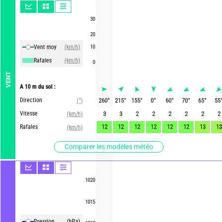
30
20
Vent moy
(km/h)
10
Rafales
(km/h)
0
VENT
A 10 m du sol :
Direction
260
°
215
°
155
°
0
°
60
°
70
°
65
°
55
(°)
Vitesse
3
3
2
2
2
2
2
2
(km/h)
12
12
12
12
12
12
13
13
Rafales
(km/h)
Comparer les modèles météo
1020
1015
Pression
(hPa)