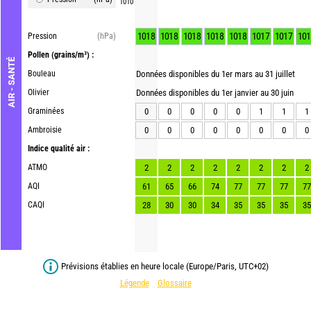
1010
1018
1018
1018
1018
1018
1017
1017
101
Pression
(hPa)
Pollen
(grains/m³) :
AIR - SANTÉ
Bouleau
Données disponibles du 1er mars au 31 juillet
Olivier
Données disponibles du 1er janvier au 30 juin
Graminées
0
0
0
0
0
1
1
1
Ambroisie
0
0
0
0
0
0
0
0
Indice qualité air :
ATMO
2
2
2
2
2
2
2
2
AQI
61
65
66
74
77
77
77
77
CAQI
28
30
30
34
35
35
35
35
Prévisions établies en heure locale (Europe/Paris, UTC+02)
Légende
Glossaire