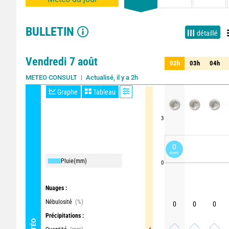
BULLETIN
détaillé
Vendredi 7 août
02h
03h
04h
02h
03h
04h
Actualisé, il y a 2h
METEO CONSULT
Graphe
Tableau
3
0
mm
Pluie
(mm)
0
Nuages :
Nébulosité
(%)
0
0
0
Précipitations :
MÉTÉO