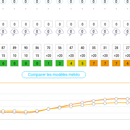
0
0
0
0
0
0
0
0
0
0
0
0
-
-
-
-
-
-
-
-
-
-
-
-
0
0
0
0
0
0
0
0
0
0
0
0
0
0
0
0
0
0
0
0
0
0
0
0
87
89
90
86
70
56
47
40
35
31
28
27
15
10
10
15
>20
>20
>20
>20
>20
>20
>20
>2
0
0
0
0
1
2
4
5
7
7
7
6
Comparer les modèles météo