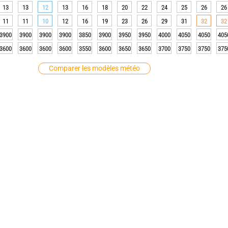
13
13
12
13
16
18
20
22
24
25
26
26
11
11
10
12
16
19
23
26
29
31
32
32
3900
3900
3900
3900
3850
3900
3950
3950
4000
4050
4050
405
3600
3600
3600
3600
3550
3600
3650
3650
3700
3750
3750
375
Comparer les modèles météo