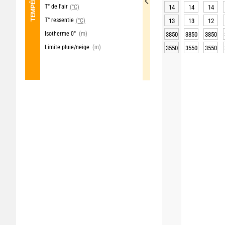
T° de l'air
(°C)
14
14
14
T° ressentie
(°C)
13
13
12
Isotherme 0°
(m)
3850
3850
3850
Limite pluie/neige
(m)
3550
3550
3550