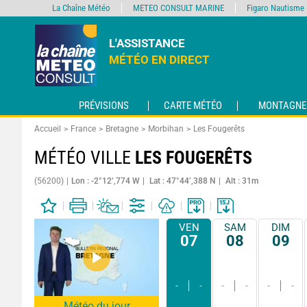
La Chaîne Météo
METEO CONSULT MARINE
Figaro Nautisme
L'ASSISTANCE
MÉTÉO EN DIRECT
PRÉVISIONS
CARTE MÉTÉO
MONTAGNE
Accueil
France
Bretagne
Morbihan
Les Fougerêts
MÉTÉO VILLE
LES FOUGERÊTS
(56200)
Lon : -2°12’,774 W
Lat : 47°44’,388 N
Alt : 31m
VEN
SAM
DIM
07
08
09
-
-
-
-
-
-
Météo du jour