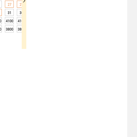
27
27
27
26
24
21
20
18
17
31
30
28
26
22
21
17
16
15
0
4100
4100
4150
4150
4150
4200
4200
4150
4150
0
3800
3800
3850
3850
3850
3900
3900
3850
3850