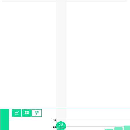
50
28
40
km/h