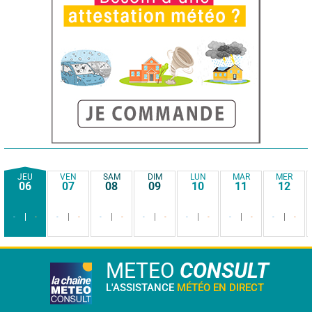
JEU
VEN
SAM
DIM
LUN
MAR
MER
06
07
08
09
10
11
12
-
-
-
-
-
-
-
-
-
-
-
-
-
-
METEO
CONSULT
L'ASSISTANCE
MÉTÉO EN DIRECT