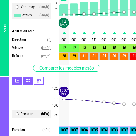
30
Vent moy
(km/h)
20
Rafales
(km/h)
10
12
VENT
km/h
A 10 m du sol :
Direction
60
°
60
°
60
°
55
°
60
°
60
°
60
°
60
(°)
Vitesse
12
12
13
13
14
15
16
16
(km/h)
28
29
31
31
34
36
39
41
Rafales
(km/h)
Comparer les modèles météo
1020
1007
hPa
1010
1000
Pression
(hPa)
990
1007
1007
1006
1005
1004
1003
1002
100
Pression
(hPa)