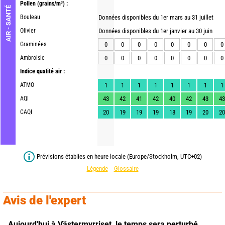
Pollen
(grains/m³) :
AIR - SANTÉ
Bouleau
Données disponibles du 1er mars au 31 juillet
Olivier
Données disponibles du 1er janvier au 30 juin
Graminées
0
0
0
0
0
0
0
0
Ambroisie
0
0
0
0
0
0
0
0
Indice qualité air :
ATMO
1
1
1
1
1
1
1
1
AQI
43
42
41
42
40
42
43
43
CAQI
20
19
19
19
18
19
20
20
Prévisions établies en heure locale (Europe/Stockholm, UTC+02)
Légende
Glossaire
Avis de l'expert
Aujourd'hui à Västermyrriset,
le temps sera perturbé 