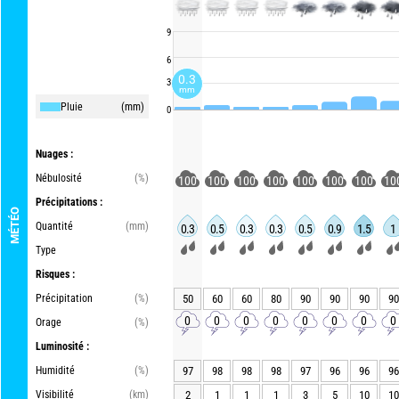
9
6
0.3
3
mm
Pluie
(mm)
0
Nuages :
Nébulosité
(%)
100
100
100
100
100
100
100
10
Précipitations :
MÉTÉO
Quantité
(mm)
0.3
0.5
0.3
0.3
0.5
0.9
1.5
1
Type
Risques :
Précipitation
(%)
50
60
60
80
90
90
90
90
0
0
0
0
0
0
0
0
Orage
(%)
Luminosité :
Humidité
(%)
97
98
98
98
97
96
96
96
Visibilité
(km)
2
1
1
1
3
5
10
10