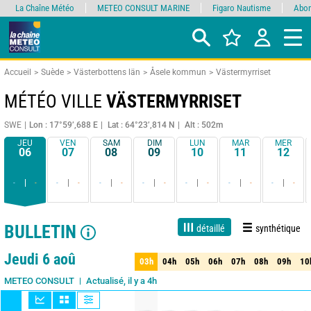
La Chaîne Météo
METEO CONSULT MARINE
Figaro Nautisme
Abon
Accueil
Suède
Västerbottens län
Åsele kommun
Västermyrriset
MÉTÉO VILLE
VÄSTERMYRRISET
SWE
Lon : 17°59’,688 E
Lat : 64°23’,814 N
Alt : 502m
JEU
VEN
SAM
DIM
LUN
MAR
MER
06
07
08
09
10
11
12
-
-
-
-
-
-
-
-
-
-
-
-
-
-
BULLETIN
détaillé
synthétique
1 jour
3 jours
7 jours
15 jours
85%
Fiabilité
Jeudi 6 aoû
03h
04h
05h
06h
07h
08h
09h
10
03h
04h
05h
06h
07h
08h
09h
10
Actualisé, il y a 4h
METEO CONSULT