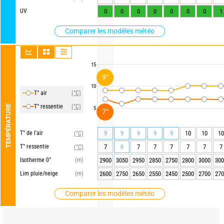
UV
0
0
0
0
0
0
0
1
Comparer les modèles météo
15
9°
10
T° air
(°C)
T° ressentie
(°C)
TEMPÉRATURE
5
7°
T° de l'air
9
9
9
9
9
10
10
10
(°C)
T° ressentie
7
6
7
7
7
7
7
7
(°C)
Isotherme 0°
(m)
2900
3050
2950
2850
2750
2800
3000
300
Lim pluie/neige
(m)
2600
2750
2650
2550
2450
2500
2700
270
Comparer les modèles météo