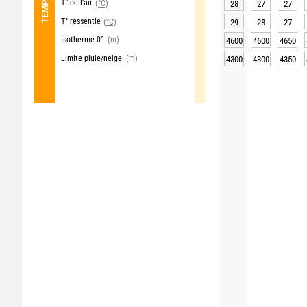
T° de l'air
(°C)
28
27
27
T° ressentie
(°C)
29
28
27
Isotherme 0°
(m)
4600
4600
4650
Limite pluie/neige
(m)
4300
4300
4350