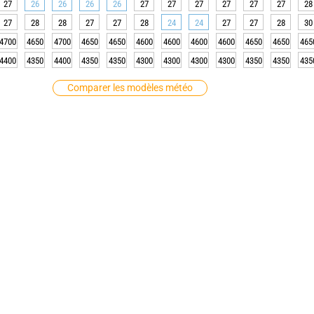
27
26
26
26
26
27
27
27
27
27
27
28
27
28
28
27
27
28
24
24
27
27
28
30
4700
4650
4700
4650
4650
4600
4600
4600
4600
4650
4650
465
4400
4350
4400
4350
4350
4300
4300
4300
4300
4350
4350
435
Comparer les modèles météo