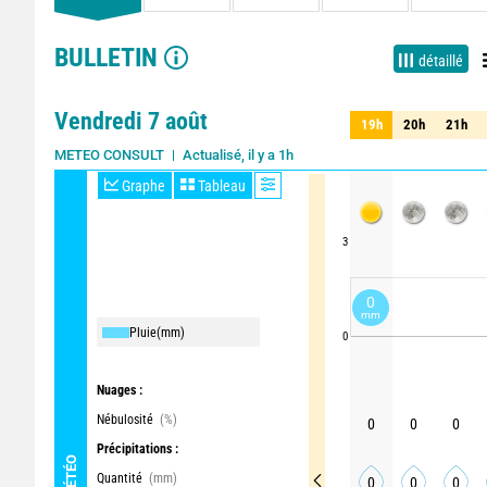
BULLETIN
détaillé
Vendredi 7 août
19h
20h
21h
19h
20h
21h
Actualisé, il y a 1h
METEO CONSULT
Graphe
Tableau
3
0
mm
Pluie
(mm)
0
Nuages :
Nébulosité
(%)
0
0
0
Précipitations :
MÉTÉO
Quantité
(mm)
0
0
0