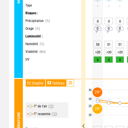
Type
-
-
-
Risques :
Précipitation
(%)
0
0
0
0
0
0
Orage
(%)
Luminosité :
Humidité
(%)
53
51
51
Visibilité
(km)
>20
>20
>20
UV
0
0
0
Graphe
Tableau
35
29°
30
T° de l'air
(°C)
25
28°
T° ressentie
(°C)
TEMPÉRATURE
20