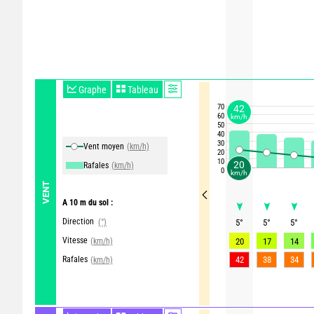
Graphe
Tableau
70
42
60
km/h
50
40
30
Vent moyen
(km/h)
20
10
20
Rafales
(km/h)
0
km/h
VENT
A 10 m du sol :
Direction
(°)
5
°
5
°
5
°
Vitesse
(km/h)
20
17
14
Rafales
42
38
34
(km/h)