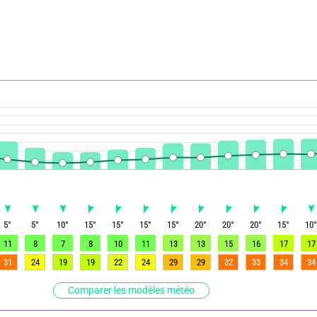
5
°
5
°
10
°
15
°
15
°
15
°
15
°
20
°
20
°
20
°
15
°
10
11
8
7
8
10
11
13
13
15
16
17
17
31
24
19
19
22
24
29
29
32
33
34
34
Comparer les modèles météo