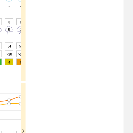
-
-
-
-
-
-
-
-
-
0
0
0
0
0
0
0
0
0
0
0
0
0
0
0
0
0
0
54
53
53
49
47
48
46
47
46
0
>20
>20
>20
>20
>20
>20
>20
>20
>20
4
6
8
9
9
7
5
3
1