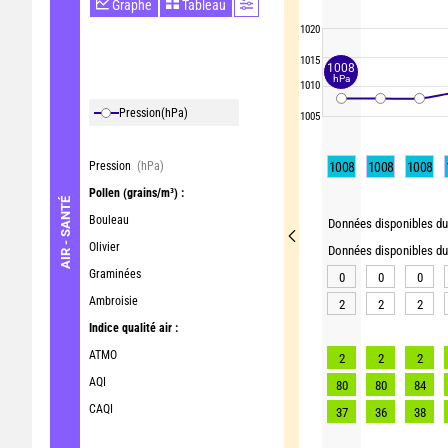
Graphe
Tableau
1020
1015
1008
hPa
1010
Pression
(hPa)
1005
Pression
(hPa)
1008
1008
1008
Pollen
(grains/m³) :
AIR - SANTÉ
Bouleau
Données disponibles du 
Olivier
Données disponibles du 
Graminées
0
0
0
Ambroisie
2
2
2
Indice qualité air :
ATMO
2
2
2
AQI
80
80
84
CAQI
37
36
38