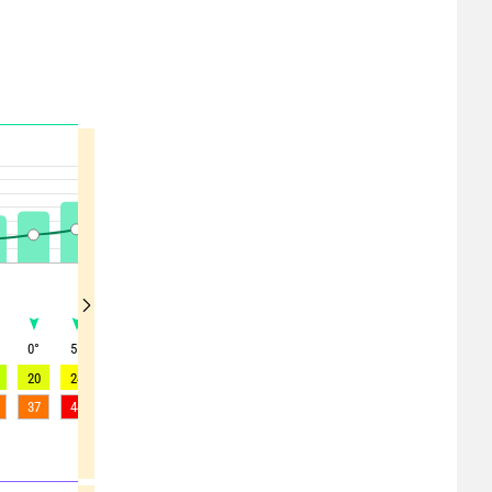
°
0
°
5
°
5
°
5
°
5
°
5
°
0
°
0
°
355
°
20
24
35
37
37
36
30
29
25
37
44
60
63
63
63
64
59
53