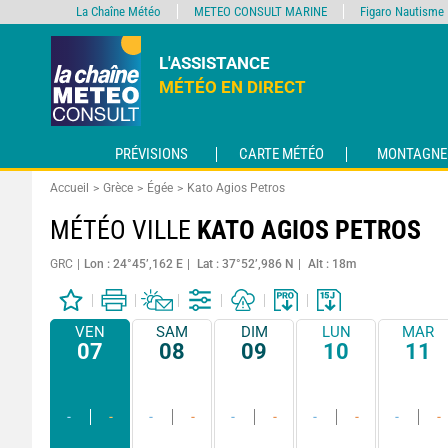
La Chaîne Météo
METEO CONSULT MARINE
Figaro Nautisme
L'ASSISTANCE
MÉTÉO EN DIRECT
PRÉVISIONS
CARTE MÉTÉO
MONTAGNE
Accueil
Grèce
Égée
Kato Agios Petros
MÉTÉO VILLE
KATO AGIOS PETROS
GRC
Lon : 24°45’,162 E
Lat : 37°52’,986 N
Alt : 18m
VEN
SAM
DIM
LUN
MAR
07
08
09
10
11
-
-
-
-
-
-
-
-
-
-