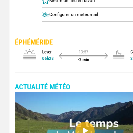
Configurer un météomail
ÉPHÉMÉRIDE
Lever
13:57
C
06h28
2
-2 min
ACTUALITÉ MÉTÉO