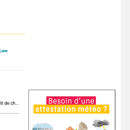
 Lune
Vague de chaleur et canicule : vers un record inédit de chaleur durable en France