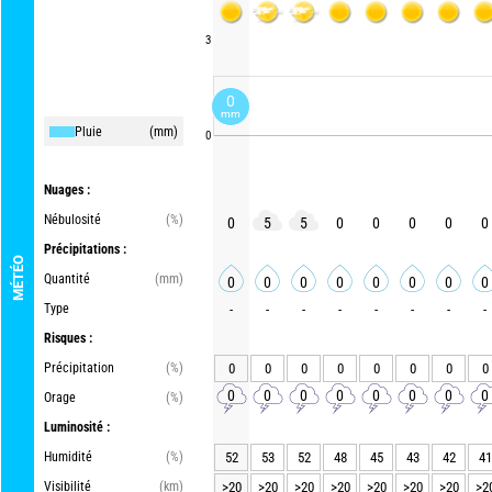
3
0
mm
Pluie
(mm)
0
Nuages :
Nébulosité
(%)
0
5
5
0
0
0
0
0
Précipitations :
MÉTÉO
Quantité
(mm)
0
0
0
0
0
0
0
0
Type
-
-
-
-
-
-
-
-
Risques :
Précipitation
(%)
0
0
0
0
0
0
0
0
0
0
0
0
0
0
0
0
Orage
(%)
Luminosité :
Humidité
(%)
52
53
52
48
45
43
42
41
Visibilité
(km)
>20
>20
>20
>20
>20
>20
>20
>2