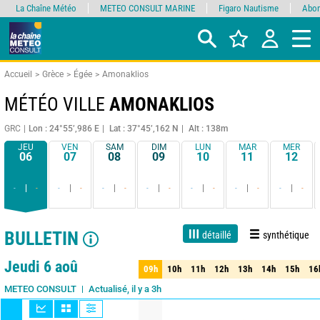
La Chaîne Météo
METEO CONSULT MARINE
Figaro Nautisme
Abon
Accueil
Grèce
Égée
Amonaklios
MÉTÉO VILLE
AMONAKLIOS
GRC
Lon : 24°55’,986 E
Lat : 37°45’,162 N
Alt : 138m
JEU
VEN
SAM
DIM
LUN
MAR
MER
06
07
08
09
10
11
12
-
-
-
-
-
-
-
-
-
-
-
-
-
-
BULLETIN
détaillé
synthétique
1 jour
3 jours
7 jours
15 jours
90%
Fiabilité
Jeudi 6 aoû
09h
10h
11h
12h
13h
14h
15h
16
09h
10h
11h
12h
13h
14h
15h
16
Actualisé, il y a 3h
METEO CONSULT