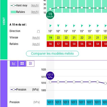
40
30
Vent moy
(km/h)
20
Rafales
(km/h)
10
19
km/h
VENT
A 10 m du sol :
Direction
15
°
10
°
15
°
15
°
15
°
15
°
15
°
15
(°)
Vitesse
19
22
22
21
22
21
21
21
(km/h)
56
57
58
58
56
56
54
55
Rafales
(km/h)
Comparer les modèles météo
1020
1011
1015
hPa
1010
Pression
(hPa)
1005
1011
1011
1011
1011
1011
1011
1011
101
Pression
(hPa)