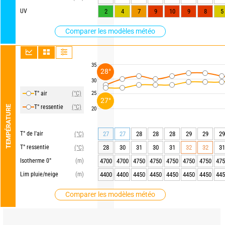
UV
2
4
7
9
10
9
8
5
Comparer les modèles météo
35
28°
30
T° air
(°C)
25
27°
T° ressentie
(°C)
TEMPÉRATURE
20
T° de l'air
27
27
28
28
28
29
29
29
(°C)
T° ressentie
28
30
31
30
31
32
32
31
(°C)
Isotherme 0°
(m)
4700
4700
4750
4750
4750
4750
4750
475
Lim pluie/neige
(m)
4400
4400
4450
4450
4450
4450
4450
445
Comparer les modèles météo