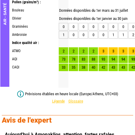
Pollen
(grains/m³) :
AIR - SANTÉ
Bouleau
Données disponibles du 1er mars au 31 juillet
Olivier
Données disponibles du 1er janvier au 30 juin
Graminées
0
0
0
0
0
0
0
0
Ambroisie
1
0
0
0
0
1
1
2
Indice qualité air :
ATMO
2
2
2
2
3
3
3
3
AQI
73
78
83
88
93
94
94
93
CAQI
33
35
38
40
42
43
43
42
Prévisions établies en heure locale (Europe/Athens, UTC+03)
Légende
Glossaire
Avis de l'expert
Aujourd'hui à Amonaklios,
attention, fortes rafales.