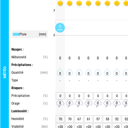
3
0
mm
Pluie
(mm)
0
Nuages :
Nébulosité
(%)
0
0
0
0
0
0
0
0
Précipitations :
MÉTÉO
Quantité
(mm)
0
0
0
0
0
0
0
0
Type
-
-
-
-
-
-
-
-
Risques :
Précipitation
(%)
0
0
0
0
0
0
0
0
0
0
0
0
0
0
0
0
Orage
(%)
Luminosité :
Humidité
(%)
70
70
67
61
57
53
52
52
Visibilité
(km)
>20
>20
>20
>20
>20
>20
>20
>2