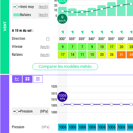
30
km/h
20
Vent moy
(km/h)
10
Rafales
(km/h)
0
9
km/h
VENT
A 10 m du sol :
Direction
330
°
335
°
335
°
340
°
335
°
335
°
330
°
330
(°)
Vitesse
9
7
7
9
13
17
20
23
(km/h)
17
14
11
15
20
26
31
34
Rafales
(km/h)
Comparer les modèles météo
1020
1015
1006
hPa
1010
1005
Pression
(hPa)
1000
1006
1006
1006
1006
1006
1006
1006
100
Pression
(hPa)