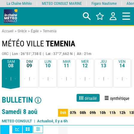
La Chaîne Météo
METEO CONSULT MARINE
Figaro Nautisme
Abon
Accueil
Grèce
Égée
Temenia
MÉTÉO VILLE
TEMENIA
GRC
Lon : 26°51’,738 E
Lat : 37°7’,662 N
Alt : 21m
SAM
DIM
LUN
MAR
MER
JEU
VEN
08
09
10
11
12
13
14
-
-
-
-
-
-
-
-
-
-
-
-
-
-
BULLETIN
détaillé
synthétique
1 jour
3 jours
7 jours
15 jours
90%
Fiabilité
Samedi 8 aoû
06h
07h
08h
09h
10h
11h
12h
13
06h
07h
08h
09h
10h
11h
12h
13
Actualisé, il y a 6h
METEO CONSULT