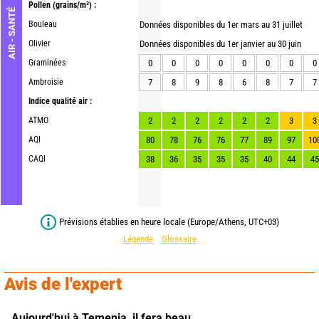
Pollen
(grains/m³) :
AIR - SANTÉ
Bouleau
Données disponibles du 1er mars au 31 juillet
Olivier
Données disponibles du 1er janvier au 30 juin
Graminées
0
0
0
0
0
0
0
0
Ambroisie
7
8
9
8
6
8
7
7
Indice qualité air :
ATMO
2
2
2
2
2
2
3
3
AQI
80
78
76
76
77
89
97
10
CAQI
38
36
35
35
35
40
44
45
Prévisions établies en heure locale (Europe/Athens, UTC+03)
Légende
Glossaire
Avis de l'expert
Aujourd'hui à Temenia,
il fera beau.