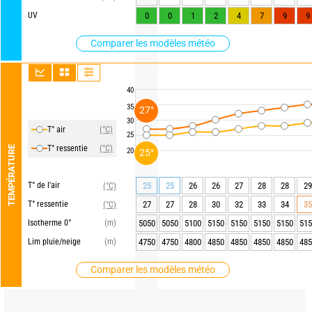
UV
0
0
1
2
4
7
9
9
Comparer les modèles météo
40
35
27°
30
T° air
(°C)
25
T° ressentie
(°C)
TEMPÉRATURE
20
25°
T° de l'air
25
25
26
26
27
28
28
29
(°C)
T° ressentie
27
27
28
30
32
33
34
35
(°C)
Isotherme 0°
(m)
5050
5050
5100
5150
5150
5150
5150
515
Lim pluie/neige
(m)
4750
4750
4800
4850
4850
4850
4850
485
Comparer les modèles météo