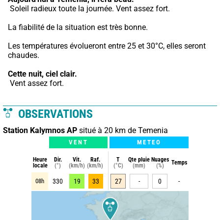
 Soleil radieux toute la journée. Vent assez fort.
La fiabilité de la situation est très bonne.
Les températures évolueront entre 25 et 30°C, elles seront 
chaudes.
Cette nuit,
ciel clair.
 Vent assez fort.
OBSERVATIONS
Station Kalymnos AP
situé à 20 km de Temenia
VENT
METEO
Heure
Dir.
Vit.
Raf.
T
Qte pluie
Nuages
Temps
locale
(°)
(km/h)
(km/h)
(°C)
(mm)
(%)
08h
330
19
33
27
-
0
-