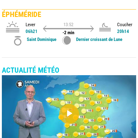
ÉPHÉMÉRIDE
Lever
13:52
Coucher
06h21
20h14
-2 min
Saint Dominique
Dernier croissant de Lune
ACTUALITÉ MÉTÉO