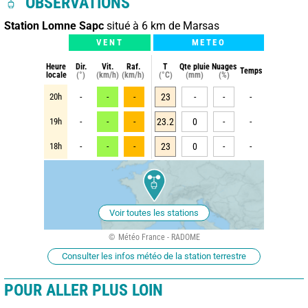
OBSERVATIONS
Station Lomne Sapc
situé à 6 km de Marsas
VENT
METEO
Heure
Dir.
Vit.
Raf.
T
Qte pluie
Nuages
Temps
locale
(°)
(km/h)
(km/h)
(°C)
(mm)
(%)
20h
-
-
-
23
-
-
-
19h
-
-
-
23.2
0
-
-
18h
-
-
-
23
0
-
-
Voir toutes les stations
Météo France - RADOME
Consulter les infos météo de la station terrestre
POUR ALLER PLUS LOIN