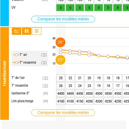
UV
0
0
0
0
0
0
0
0
Comparer les modèles météo
40
26°
30
T° air
(°C)
20
23°
T° ressentie
(°C)
TEMPÉRATURE
10
T° de l'air
23
22
21
20
19
18
18
17
(°C)
T° ressentie
26
25
24
23
19
18
17
16
(°C)
Isotherme 0°
(m)
4400
4400
4450
4500
4500
4550
4550
455
Lim pluie/neige
(m)
4100
4100
4150
4200
4200
4250
4250
425
Comparer les modèles météo