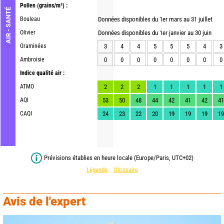
Pollen
(grains/m³) :
AIR - SANTÉ
Bouleau
Données disponibles du 1er mars au 31 juillet
Olivier
Données disponibles du 1er janvier au 30 juin
Graminées
3
4
4
5
5
5
4
3
Ambroisie
0
0
0
0
0
0
0
0
Indice qualité air :
ATMO
2
2
2
1
1
1
1
1
AQI
53
50
48
44
42
41
42
41
CAQI
24
23
22
20
19
19
19
19
Prévisions établies en heure locale (Europe/Paris, UTC+02)
Légende
Glossaire
Avis de l'expert