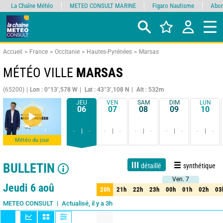
La Chaîne Météo
METEO CONSULT MARINE
Figaro Nautisme
Abon
Accueil
France
Occitanie
Hautes-Pyrénées
Marsas
MÉTÉO VILLE
MARSAS
(65200)
Lon : 0°13’,578 W
Lat : 43°3’,108 N
Alt : 532m
JEU
VEN
SAM
DIM
LUN
06
07
08
09
10
-
-
-
-
-
-
-
-
-
-
Météo du jour
BULLETIN
détaillé
synthétique
Ven. 7
Ven. 7
Live
1 jour
3 jours
7 jours
15 jours
70%
Fiabilité
Jeudi 6 aoû
20h
21h
22h
23h
00h
01h
02h
03
20h
21h
22h
23h
00h
01h
02h
03
Actualisé, il y a 3h
METEO CONSULT