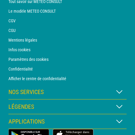
Tout savoir sur METEO CONSULT
Le modèle METEO CONSULT
CGV
CGU
Mentions légales
Infos cookies
Paramètres des cookies
Confidentialité
Afficher le centre de confidentialité
NOS SERVICES
Abonnement METEO Xpert
LÉGENDES
Abonnement METEO PRO
Légende des cartes
APPLICATIONS
Consultation avec un prévisionniste
Légende des pictogrammes
Bulletin PRO
Application Météo Terrestre