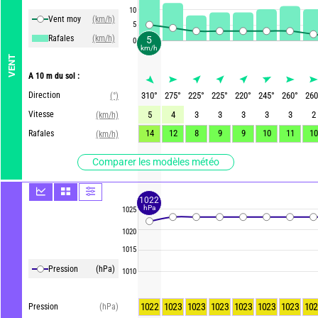
10
Vent moy
(km/h)
5
Rafales
(km/h)
5
0
km/h
VENT
A 10 m du sol :
Direction
310
°
275
°
225
°
225
°
220
°
245
°
260
°
260
(°)
Vitesse
5
4
3
3
3
3
3
2
(km/h)
14
12
8
9
9
10
11
10
Rafales
(km/h)
Comparer les modèles météo
1022
hPa
1025
1020
1015
Pression
(hPa)
1010
1022
1023
1023
1023
1023
1023
1023
102
Pression
(hPa)