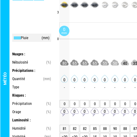
3
0
mm
Pluie
(mm)
0
Nuages :
Nébulosité
(%)
80
65
65
65
55
50
40
3
Précipitations :
MÉTÉO
Quantité
(mm)
0
0
0
0
0
0
0
0
Type
-
-
-
-
-
-
-
-
Risques :
Précipitation
(%)
0
0
0
0
0
0
0
0
0
0
0
0
0
0
0
0
Orage
(%)
Luminosité :
Humidité
(%)
81
82
82
85
88
90
88
87
Visibilité
(km)
>20
>20
>20
15
10
10
10
15