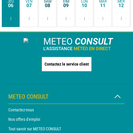
JEU
VEN
SAM
DIM
LUN
MAR
MER
06
07
08
09
10
11
12
-
-
-
-
-
-
-
-
-
-
-
-
-
-
METEO
CONSULT
L'ASSISTANCE
MÉTÉO EN DIRECT
Contactez le service client
METEO CONSULT
Contactez-nous
Nos offres d'emploi
Tout savoir sur METEO CONSULT