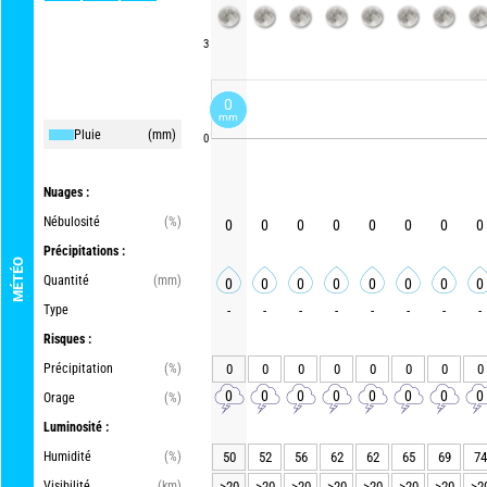
3
0
mm
Pluie
(mm)
0
Nuages :
Nébulosité
(%)
0
0
0
0
0
0
0
0
Précipitations :
MÉTÉO
Quantité
(mm)
0
0
0
0
0
0
0
0
Type
-
-
-
-
-
-
-
-
Risques :
Précipitation
(%)
0
0
0
0
0
0
0
0
0
0
0
0
0
0
0
0
Orage
(%)
Luminosité :
Humidité
(%)
50
52
56
62
62
65
69
74
Visibilité
(km)
>20
>20
>20
>20
>20
>20
>20
>2