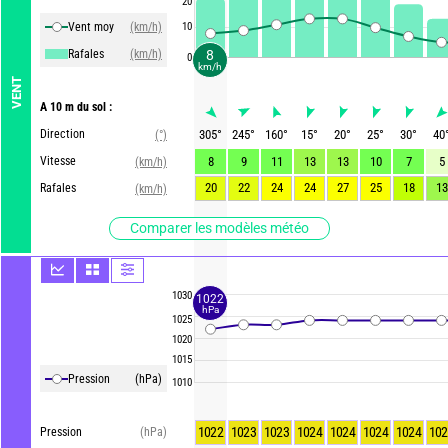
20
Vent moy
(km/h)
10
Rafales
(km/h)
8
0
km/h
VENT
A 10 m du sol :
Direction
305
°
245
°
160
°
15
°
20
°
25
°
30
°
40
(°)
Vitesse
8
9
11
13
13
10
7
5
(km/h)
20
22
24
24
27
25
18
13
Rafales
(km/h)
Comparer les modèles météo
1030
1022
hPa
1025
1020
1015
Pression
(hPa)
1010
1022
1023
1023
1024
1024
1024
1024
102
Pression
(hPa)