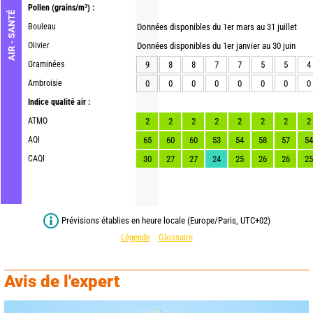
Pollen
(grains/m³) :
AIR - SANTÉ
Bouleau
Données disponibles du 1er mars au 31 juillet
Olivier
Données disponibles du 1er janvier au 30 juin
Graminées
9
8
8
7
7
5
5
4
Ambroisie
0
0
0
0
0
0
0
0
Indice qualité air :
ATMO
2
2
2
2
2
2
2
2
AQI
65
60
60
53
54
58
57
54
CAQI
30
27
27
24
25
26
26
25
Prévisions établies en heure locale (Europe/Paris, UTC+02)
Légende
Glossaire
Avis de l'expert