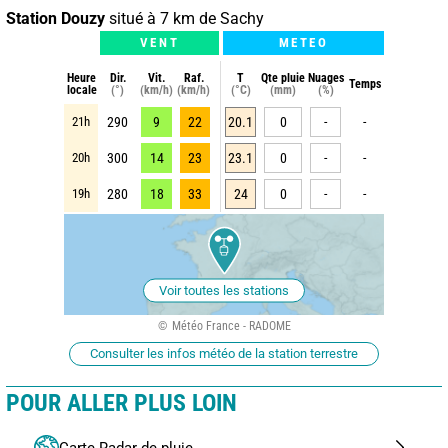
Station Douzy
situé à 7 km de Sachy
VENT
METEO
Heure
Dir.
Vit.
Raf.
T
Qte pluie
Nuages
Temps
locale
(°)
(km/h)
(km/h)
(°C)
(mm)
(%)
21h
290
9
22
20.1
0
-
-
20h
300
14
23
23.1
0
-
-
19h
280
18
33
24
0
-
-
Voir toutes les stations
Météo France - RADOME
Consulter les infos météo de la station terrestre
POUR ALLER PLUS LOIN
Carte Radar de pluie