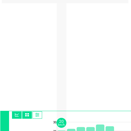
20
30
km/h