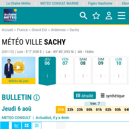
La Chaîne Météo
METEO CONSULT MARINE
Figaro Nautisme
Abon
Accueil
France
Grand Est
Ardennes
Sachy
MÉTÉO VILLE
SACHY
(08110)
Lon : 5°7’,938 E
Lat : 49°40’,092 N
Alt : 168m
JEU
VEN
SAM
DIM
LUN
06
07
08
09
10
-
-
-
-
-
-
-
-
-
-
Météo du jour
BULLETIN
détaillé
synthétique
Ven. 7
Ven. 7
Live
1 jour
3 jours
7 jours
15 jours
90%
Fiabilité
Jeudi 6 aoû
21h
22h
23h
00h
01h
02h
03h
04
21h
22h
23h
00h
01h
02h
03h
04
Actualisé, il y a 4min
METEO CONSULT