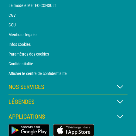
Le modèle METEO CONSULT
CGV
CGU
Mentions légales
Infos cookies
Paramètres des cookies
Confidentialité
Afficher le centre de confidentialité
NOS SERVICES
Abonnement METEO Xpert
LÉGENDES
Abonnement METEO PRO
Légende des cartes
APPLICATIONS
Consultation avec un prévisionniste
Légende des pictogrammes
Bulletin PRO
Application Météo Terrestre
Glossaire