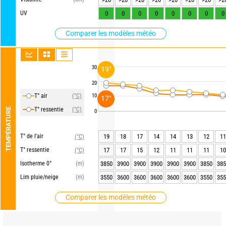
UV
0
0
0
0
0
0
0
0
Comparer les modèles météo
30
19°
20
T° air
(°C)
10
17°
T° ressentie
(°C)
TEMPÉRATURE
0
T° de l'air
19
18
17
14
14
13
12
11
(°C)
T° ressentie
17
17
15
12
11
11
11
10
(°C)
Isotherme 0°
(m)
3850
3900
3900
3900
3900
3900
3850
385
Lim pluie/neige
(m)
3550
3600
3600
3600
3600
3600
3550
355
Comparer les modèles météo