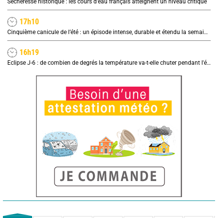
Sécheresse historique : les cours d'eau français atteignent un niveau critique
17h10
Cinquième canicule de l’été : un épisode intense, durable et étendu la semaine prochaine
16h19
Eclipse J-6 : de combien de degrés la température va-t-elle chuter pendant l'éclipse du 12 août ?