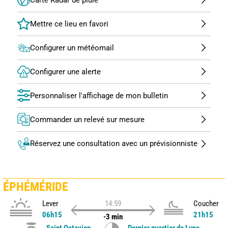
Configurer un météomail
Configurer une alerte
Personnaliser l'affichage de mon bulletin
Commander un relevé sur mesure
Réservez une consultation avec un prévisionniste
ÉPHÉMÉRIDE
Lever
14:59
Coucher
06h15
21h15
-3 min
Saint Octavien
Dernier quartier de Lune