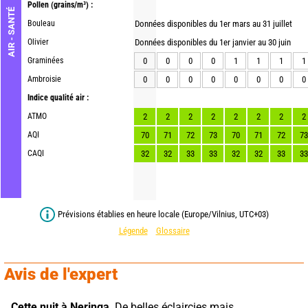
Pollen
(grains/m³) :
AIR - SANTÉ
Bouleau
Données disponibles du 1er mars au 31 juillet
Olivier
Données disponibles du 1er janvier au 30 juin
Graminées
0
0
0
0
1
1
1
1
Ambroisie
0
0
0
0
0
0
0
0
Indice qualité air :
ATMO
2
2
2
2
2
2
2
2
AQI
70
71
72
73
70
71
72
73
CAQI
32
32
33
33
32
32
33
33
Prévisions établies en heure locale (Europe/Vilnius, UTC+03)
Légende
Glossaire
Avis de l'expert
Cette nuit à Neringa,
 De belles éclaircies mais 