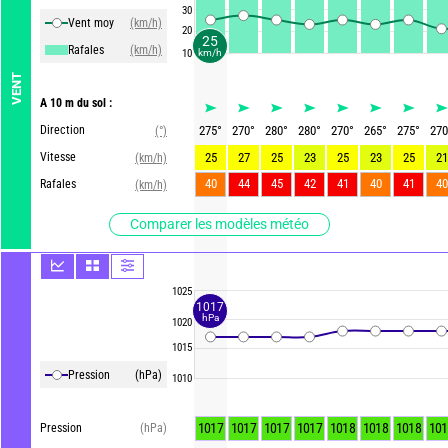
30
Vent moy
(km/h)
20
25
Rafales
(km/h)
10
km/h
VENT
A 10 m du sol :
Direction
275
°
270
°
280
°
280
°
270
°
265
°
275
°
270
(°)
Vitesse
25
27
25
23
25
23
25
21
(km/h)
40
44
45
42
41
40
41
40
Rafales
(km/h)
Comparer les modèles météo
1025
1017
hPa
1020
1015
Pression
(hPa)
1010
1017
1017
1017
1017
1018
1018
1018
101
Pression
(hPa)