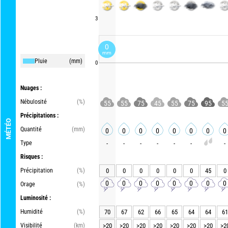
3
0
mm
Pluie
(mm)
0
Nuages :
Nébulosité
(%)
55
55
75
45
55
75
95
5
Précipitations :
MÉTÉO
Quantité
(mm)
0
0
0
0
0
0
0
0
Type
-
-
-
-
-
-
-
Risques :
Précipitation
(%)
0
0
0
0
0
0
45
0
0
0
0
0
0
0
0
0
Orage
(%)
Luminosité :
Humidité
(%)
70
67
62
66
65
64
64
61
Visibilité
(km)
>20
>20
>20
>20
>20
>20
>20
>2