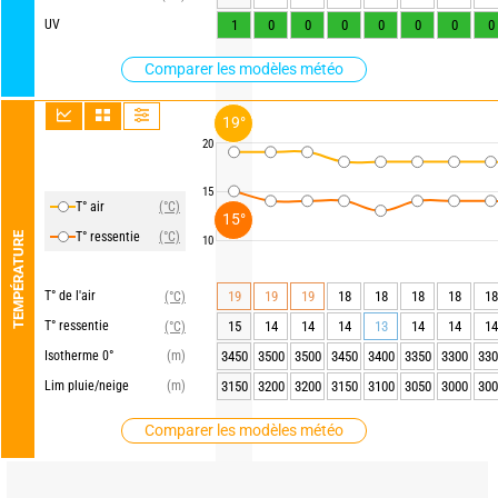
UV
1
0
0
0
0
0
0
0
Comparer les modèles météo
19°
20
15
T° air
(°C)
15°
T° ressentie
(°C)
TEMPÉRATURE
10
T° de l'air
19
19
19
18
18
18
18
18
(°C)
T° ressentie
15
14
14
14
13
14
14
14
(°C)
Isotherme 0°
(m)
3450
3500
3500
3450
3400
3350
3300
330
Lim pluie/neige
(m)
3150
3200
3200
3150
3100
3050
3000
300
Comparer les modèles météo