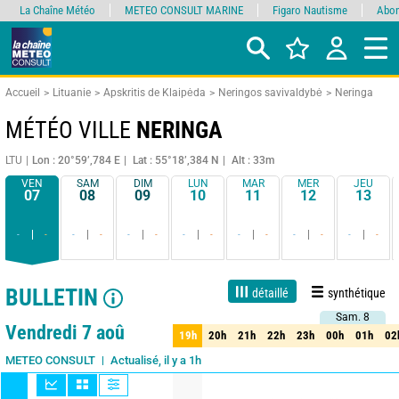
La Chaîne Météo
METEO CONSULT MARINE
Figaro Nautisme
Abon
Accueil
Lituanie
Apskritis de Klaipėda
Neringos savivaldybė
Neringa
MÉTÉO VILLE
NERINGA
LTU
Lon : 20°59’,784 E
Lat : 55°18’,384 N
Alt : 33m
VEN
SAM
DIM
LUN
MAR
MER
JEU
07
08
09
10
11
12
13
-
-
-
-
-
-
-
-
-
-
-
-
-
-
BULLETIN
détaillé
synthétique
Sam. 8
Sam. 8
1 jour
3 jours
7 jours
15 jours
90%
Fiabilité
Vendredi 7 aoû
19h
20h
21h
22h
23h
00h
01h
02
19h
20h
21h
22h
23h
00h
01h
02
Actualisé, il y a 1h
METEO CONSULT