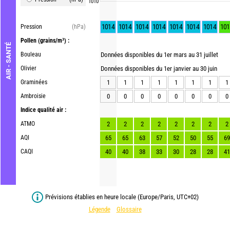
1010
1014
1014
1014
1014
1014
1014
1014
101
Pression
(hPa)
Pollen
(grains/m³) :
AIR - SANTÉ
Bouleau
Données disponibles du 1er mars au 31 juillet
Olivier
Données disponibles du 1er janvier au 30 juin
Graminées
1
1
1
1
1
1
1
1
Ambroisie
0
0
0
0
0
0
0
0
Indice qualité air :
ATMO
2
2
2
2
2
2
2
2
AQI
65
65
63
57
52
50
55
69
CAQI
40
40
38
33
30
28
28
41
Prévisions établies en heure locale (Europe/Paris, UTC+02)
Légende
Glossaire