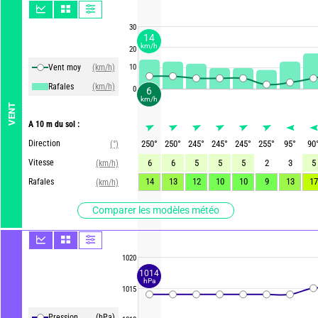
30
14
km/h
20
Vent moy
(km/h)
10
Rafales
(km/h)
0
6
km/h
VENT
A 10 m du sol :
Direction
250
°
250
°
245
°
245
°
245
°
255
°
95
°
90
(°)
Vitesse
6
6
5
5
5
2
3
5
(km/h)
14
13
12
10
10
9
13
17
Rafales
(km/h)
Comparer les modèles météo
1020
1014
hPa
1015
Pression
(hPa)