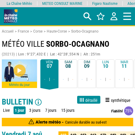
La Chaîne Météo
METEO CONSULT MARINE
Figaro Nautisme
Abon
Accueil
France
Corse
Haute-Corse
Sorbo-Ocagnano
MÉTÉO VILLE
SORBO-OCAGNANO
(20213)
Lon : 9°27’,432 E
Lat : 42°28’,554 N
Alt : 251m
VEN
SAM
DIM
LUN
MAR
07
08
09
10
11
-
-
-
-
-
-
-
-
-
-
Météo du jour
BULLETIN
détaillé
synthétique
Live
1 jour
3 jours
7 jours
15 jours
75%
Fiabilité
Alerte météo -
Canicule durable au sud-est
Vendredi 7 aoû