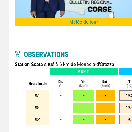
Météo du jour
OBSERVATIONS
Station Scata
situé à 6 km de Monacia-d'Orezza
VENT
Dir.
Vit.
Raf.
T
Heure locale
(°)
(km/h)
(km/h)
(°C
07h
-
-
-
19.
06h
-
-
-
19.
05h
-
-
-
19.