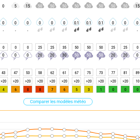
0
5
15
50
50
50
50
50
50
50
50
15
0
0
0
0
0
0
0.1
0.1
0.1
0
0
0
-
-
-
-
0
0
0
25
25
35
50
50
50
25
25
0
0
0
0
20
20
30
50
50
50
20
20
0
43
47
53
58
62
61
67
75
73
77
81
89
>20
>20
>20
>20
>20
>20
>20
>20
>20
>20
>20
10
4
6
8
8
7
6
5
3
1
0
0
0
Comparer les modèles météo