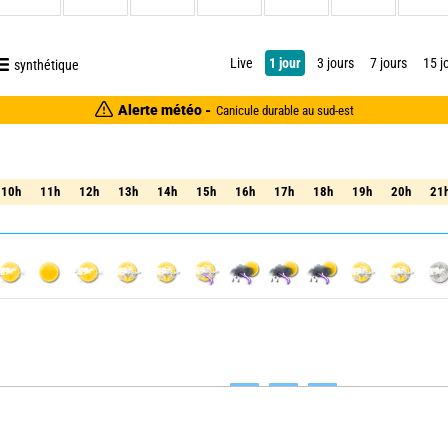
Live
1 jour
3 jours
7 jours
15 j
synthétique
Alerte météo -
Canicule durable au sud-est
10h
11h
12h
13h
14h
15h
16h
17h
18h
19h
20h
21
10h
11h
12h
13h
14h
15h
16h
17h
18h
19h
20h
21