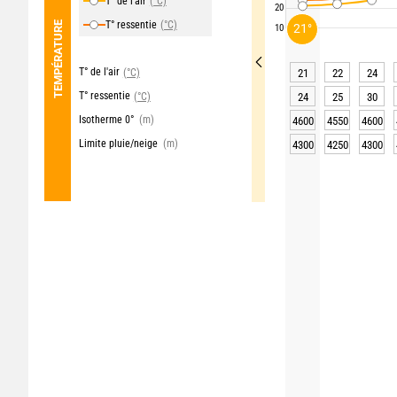
T° de l'air
(°C)
20
T° ressentie
(°C)
TEMPÉRATURE
21°
10
T° de l'air
(°C)
21
22
24
T° ressentie
(°C)
24
25
30
Isotherme 0°
(m)
4600
4550
4600
Limite pluie/neige
(m)
4300
4250
4300