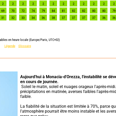
2
2
2
2
2
2
2
2
2
2
2
2
69
70
72
74
79
84
81
82
82
80
80
79
31
32
33
34
36
38
37
37
37
37
36
36
ablies en heure locale (Europe/Paris, UTC+02)
Légende
Glossaire
Aujourd'hui à Monacia-d'Orezza,
l'instabilité se dé
en cours de journée.
 Soleil le matin, soleil et nuages orageux l'après-midi. Pas de 
précipitations en matinée, averses faibles l'après-midi
faible.
La fiabilité de la situation est limitée à 70%, parce qu
l'atmosphère pourrait être moins instable et les avers