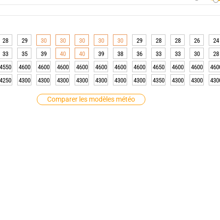
28
29
30
30
30
30
30
29
28
28
26
24
33
35
39
40
40
39
38
36
33
33
30
28
4550
4600
4600
4600
4600
4600
4600
4600
4650
4600
4600
460
4250
4300
4300
4300
4300
4300
4300
4300
4350
4300
4300
430
Comparer les modèles météo