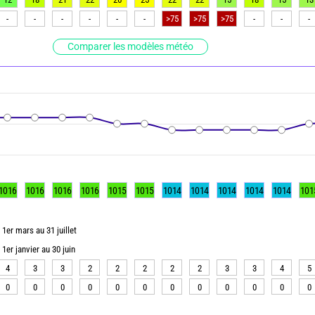
-
-
-
-
-
-
>75
>75
>75
-
-
-
Comparer les modèles météo
1016
1016
1016
1016
1015
1015
1014
1014
1014
1014
1014
101
1er mars au 31 juillet
1er janvier au 30 juin
4
3
3
2
2
2
2
2
3
3
4
5
0
0
0
0
0
0
0
0
0
0
0
0