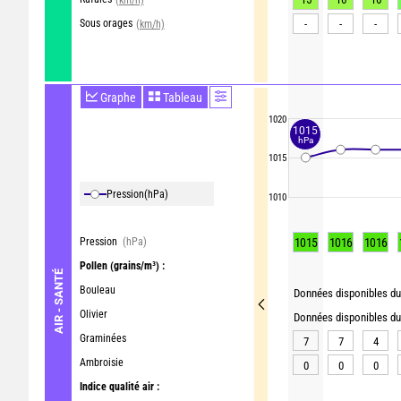
Sous orages
-
-
-
(km/h)
Graphe
Tableau
1020
1015
hPa
1015
Pression
(hPa)
1010
Pression
(hPa)
1015
1016
1016
Pollen
(grains/m³) :
AIR - SANTÉ
Bouleau
Données disponibles du 
Olivier
Données disponibles du 
Graminées
7
7
4
Ambroisie
0
0
0
Indice qualité air :