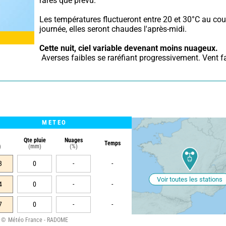
rares que prévu.
Les températures fluctueront entre 20 et 30°C au cour
journée, elles seront chaudes l'après-midi.
Cette nuit,
ciel variable devenant moins nuageux.
 Averses faibles se raréfiant progressivement. Vent fa
METEO
Qte pluie
Nuages
Temps
)
(mm)
(%)
3
0
-
-
Voir toutes les stations
4
0
-
-
7
0
-
-
Météo France - RADOME