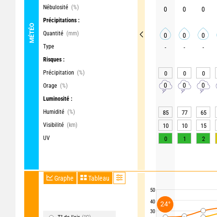
Nébulosité
(%)
0
0
0
Précipitations :
MÉTÉO
Quantité
(mm)
0
0
0
Type
-
-
-
Risques :
Précipitation
(%)
0
0
0
0
0
0
Orage
(%)
Luminosité :
Humidité
(%)
85
77
65
Visibilité
(km)
10
10
15
UV
0
1
2
Graphe
Tableau
50
40
24°
30