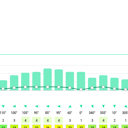
110
°
100
°
105
°
95
°
85
°
95
°
60
°
0
°
340
°
355
°
10
°
305
2
3
4
4
4
4
3
1
3
4
2
1
12
18
21
22
26
25
22
22
15
18
15
13