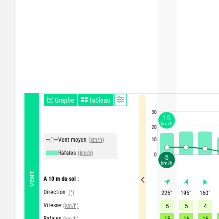
Graphe
Tableau
30
15
km/h
20
Vent moyen
(km/h)
10
Rafales
(km/h)
0
5
km/h
VENT
A 10 m du sol :
Direction
(°)
225
°
195
°
160
°
Vitesse
(km/h)
5
5
4
Rafales
15
16
16
(km/h)