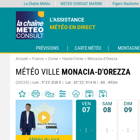
La Chaîne Météo
METEO CONSULT MARINE
Figaro Nautisme
L'ASSISTANCE
MÉTÉO EN DIRECT
PRÉVISIONS
CARTE MÉTÉO
MONTAGNE
Accueil
France
Corse
Haute-Corse
Monacia-d'Orezza
MÉTÉO VILLE
MONACIA-D'OREZZA
(20229)
Lon : 9°23’,838 E
Lat : 42°22’,914 N
Alt : 492m
VEN
SAM
DIM
07
08
09
-
-
-
-
-
-
Météo du jour