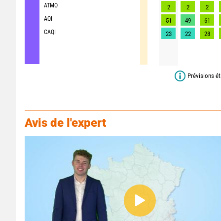
ATMO
2
2
2
AQI
51
49
61
CAQI
23
22
28
Prévisions ét
Avis de l'expert