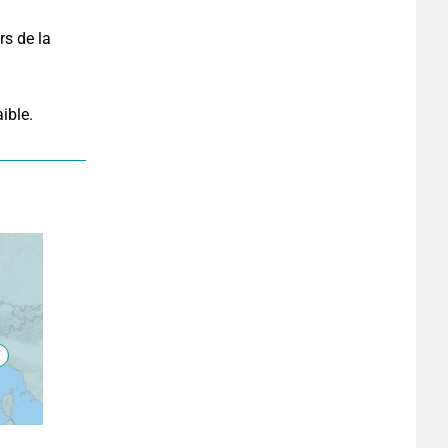
s de la 
ible.