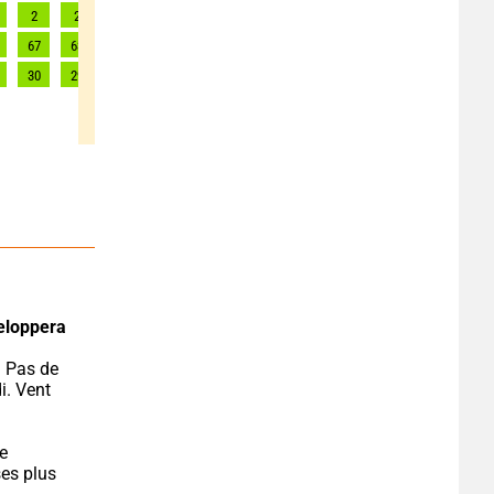
2
2
2
2
2
2
2
2
2
67
63
63
63
62
55
53
51
50
30
29
29
29
28
26
26
26
25
veloppera 
. Vent 
e 
es plus 