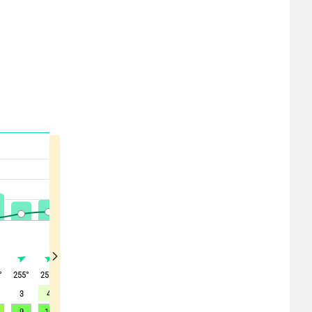
°
255
°
255
°
280
°
285
°
275
°
265
°
245
°
255
°
250
°
3
4
3
2
2
2
2
3
2
9
10
10
8
10
9
9
9
10