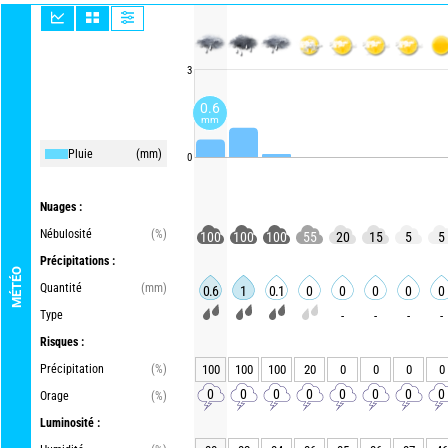
3
0.6
mm
Pluie
(mm)
0
Nuages :
Nébulosité
(%)
100
100
100
55
20
15
5
5
Précipitations :
MÉTÉO
Quantité
(mm)
0.6
1
0.1
0
0
0
0
0
Type
-
-
-
-
Risques :
Précipitation
(%)
100
100
100
20
0
0
0
0
0
0
0
0
0
0
0
0
Orage
(%)
Luminosité :