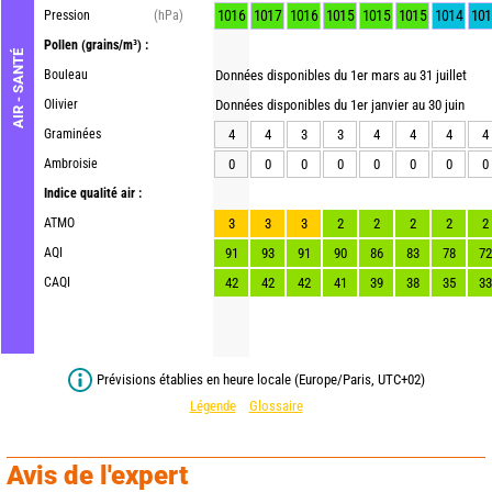
1016
1017
1016
1015
1015
1015
1014
101
Pression
(hPa)
Pollen
(grains/m³) :
AIR - SANTÉ
Bouleau
Données disponibles du 1er mars au 31 juillet
Olivier
Données disponibles du 1er janvier au 30 juin
Graminées
4
4
3
3
4
4
4
4
Ambroisie
0
0
0
0
0
0
0
0
Indice qualité air :
ATMO
3
3
3
2
2
2
2
2
AQI
91
93
91
90
86
83
78
72
CAQI
42
42
42
41
39
38
35
33
Prévisions établies en heure locale (Europe/Paris, UTC+02)
Légende
Glossaire
Avis de l'expert