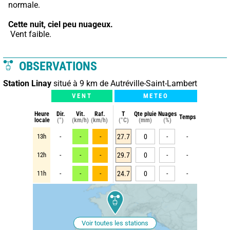
normale.
Cette nuit,
ciel peu nuageux.
 Vent faible.
OBSERVATIONS
Station Linay
situé à 9 km de Autréville-Saint-Lambert
VENT
METEO
Heure
Dir.
Vit.
Raf.
T
Qte pluie
Nuages
Temps
locale
(°)
(km/h)
(km/h)
(°C)
(mm)
(%)
13h
-
-
-
27.7
0
-
-
12h
-
-
-
29.7
0
-
-
11h
-
-
-
24.7
0
-
-
Voir toutes les stations