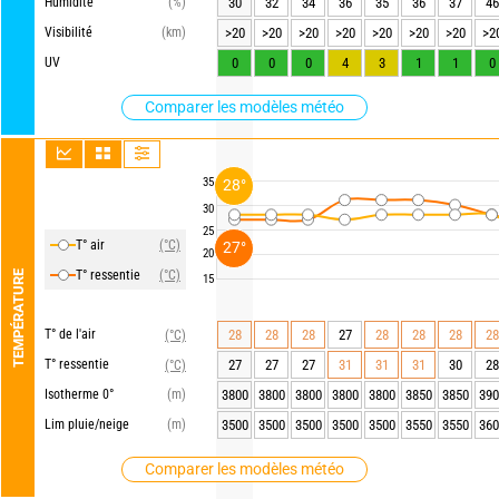
Humidité
(%)
30
32
34
36
35
36
37
46
Visibilité
(km)
>20
>20
>20
>20
>20
>20
>20
>2
UV
0
0
0
4
3
1
1
0
Comparer les modèles météo
35
28°
30
25
T° air
(°C)
27°
20
T° ressentie
(°C)
TEMPÉRATURE
15
T° de l'air
28
28
28
27
28
28
28
28
(°C)
T° ressentie
27
27
27
31
31
31
30
28
(°C)
Isotherme 0°
(m)
3800
3800
3800
3800
3800
3850
3850
390
Lim pluie/neige
(m)
3500
3500
3500
3500
3500
3550
3550
360
Comparer les modèles météo