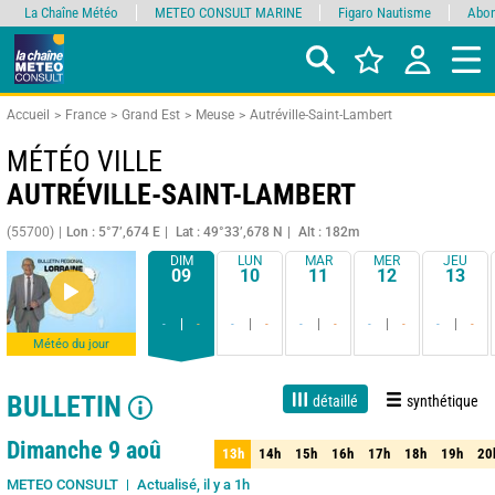
La Chaîne Météo
METEO CONSULT MARINE
Figaro Nautisme
Abon
Accueil
France
Grand Est
Meuse
Autréville-Saint-Lambert
MÉTÉO VILLE
AUTRÉVILLE-SAINT-LAMBERT
(55700)
Lon : 5°7’,674 E
Lat : 49°33’,678 N
Alt : 182m
DIM
LUN
MAR
MER
JEU
09
10
11
12
13
-
-
-
-
-
-
-
-
-
-
Météo du jour
BULLETIN
détaillé
synthétique
Live
1 jour
3 jours
7 jours
15 jours
85%
Fiabilité
Dimanche 9 aoû
13h
14h
15h
16h
17h
18h
19h
20
13h
14h
15h
16h
17h
18h
19h
20
Actualisé, il y a 1h
METEO CONSULT