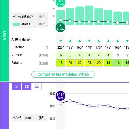
30
18
km/h
20
Vent moy
(km/h)
10
Rafales
(km/h)
0
6
km/h
VENT
A 10 m du sol :
Direction
225
°
195
°
160
°
140
°
175
°
175
°
165
°
115
(°)
Vitesse
6
5
4
4
4
4
3
3
(km/h)
18
20
22
23
20
18
16
16
Rafales
(km/h)
Comparer les modèles météo
1020
1016
hPa
1015
Pression
(hPa)
1010