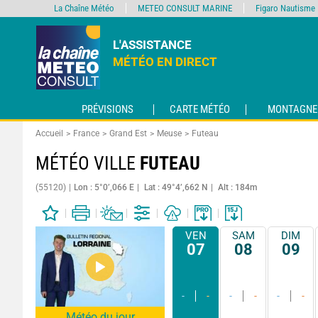
La Chaîne Météo
METEO CONSULT MARINE
Figaro Nautisme
L'ASSISTANCE
MÉTÉO EN DIRECT
PRÉVISIONS
CARTE MÉTÉO
MONTAGNE
Accueil
France
Grand Est
Meuse
Futeau
MÉTÉO VILLE
FUTEAU
(55120)
Lon : 5°0’,066 E
Lat : 49°4’,662 N
Alt : 184m
VEN
SAM
DIM
07
08
09
-
-
-
-
-
-
Météo du jour