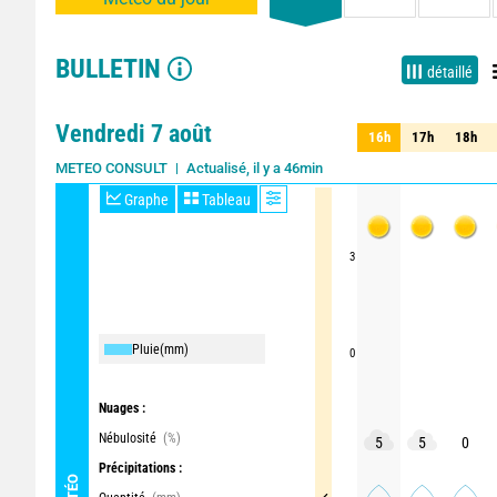
BULLETIN
détaillé
Vendredi 7 août
16h
17h
18h
16h
17h
18h
Actualisé, il y a 46min
METEO CONSULT
Graphe
Tableau
3
Pluie
(mm)
0
Nuages :
Nébulosité
(%)
5
5
0
Précipitations :
MÉTÉO