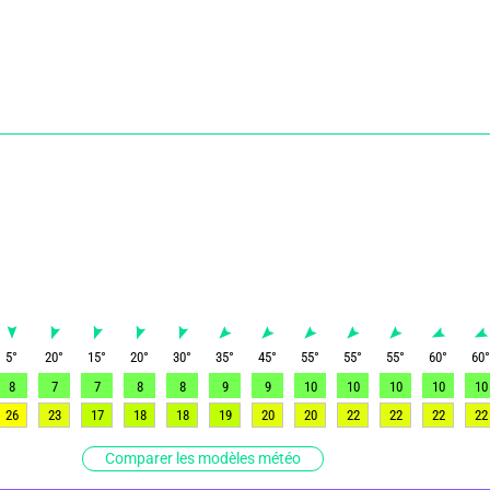
5
°
20
°
15
°
20
°
30
°
35
°
45
°
55
°
55
°
55
°
60
°
60
8
7
7
8
8
9
9
10
10
10
10
10
26
23
17
18
18
19
20
20
22
22
22
22
Comparer les modèles météo