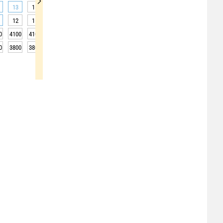
13
15
18
21
23
25
26
28
29
12
15
18
22
26
29
31
33
34
0
4100
4100
4150
4150
4150
4200
4200
4200
4200
0
3800
3800
3850
3850
3850
3900
3900
3900
3900