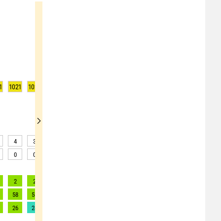
1
1021
1021
1021
1020
1020
1020
1019
1019
1018
4
3
3
3
3
2
2
2
2
0
0
0
0
0
0
0
0
0
2
2
2
2
2
2
2
3
3
58
53
60
65
75
82
90
94
96
26
24
27
30
34
37
41
43
44