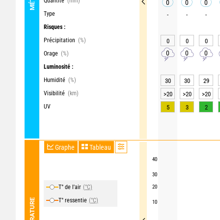
Quantité
(mm)
0
0
0
Type
-
-
-
Risques :
Précipitation
(%)
0
0
0
0
0
0
Orage
(%)
Luminosité :
Humidité
(%)
30
30
29
Visibilité
(km)
>20
>20
>20
UV
5
3
2
Graphe
Tableau
40
30
T° de l'air
(°C)
20
T° ressentie
(°C)
TEMPÉRATURE
10