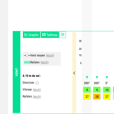
Graphe
Tableau
30
20
Vent moyen
(km/h)
10
Rafales
(km/h)
0
VENT
A 10 m du sol :
Direction
(°)
355
°
355
°
5
°
Vitesse
(km/h)
9
9
10
Rafales
27
28
27
(km/h)