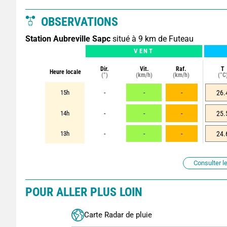
OBSERVATIONS
Station Aubreville Sapc
situé à 9 km de Futeau
VENT
Dir.
Vit.
Raf.
T
Heure locale
(°)
(km/h)
(km/h)
(°C
15h
-
-
-
26.
14h
-
-
-
25.
13h
-
-
-
24.
Consulter le
POUR ALLER PLUS LOIN
Carte Radar de pluie