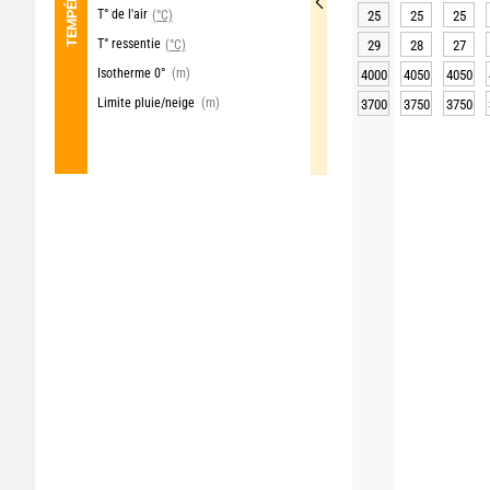
T° de l'air
(°C)
25
25
25
T° ressentie
(°C)
29
28
27
Isotherme 0°
(m)
4000
4050
4050
Limite pluie/neige
(m)
3700
3750
3750