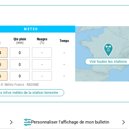
METEO
Qte pluie
Nuages
Temps
)
(mm)
(%)
4
0
-
-
Voir toutes les stations
5
0
-
-
6
0
-
-
Météo France - RADOME
s infos météo de la station terrestre
Personnaliser l'affichage de mon bulletin