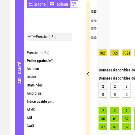
Graphe
Tableau
1025
1020
1015
Pression
(hPa)
1010
Pression
(hPa)
1021
1021
1021
Pollen
(grains/m³) :
AIR - SANTÉ
Bouleau
Données disponibles du 
Olivier
Données disponibles du 
Graminées
2
2
3
Ambroisie
0
0
0
Indice qualité air :
ATMO
2
2
2
AQI
80
81
82
CAQI
37
37
37