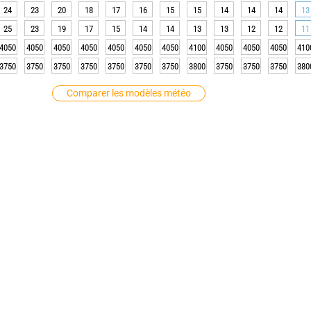
24
23
20
18
17
16
15
15
14
14
14
13
25
23
19
17
15
14
14
13
13
12
12
11
4050
4050
4050
4050
4050
4050
4050
4100
4050
4050
4050
410
3750
3750
3750
3750
3750
3750
3750
3800
3750
3750
3750
380
Comparer les modèles météo