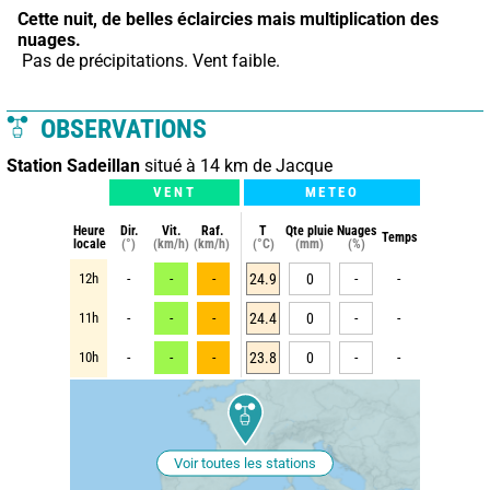
Cette nuit,
de belles éclaircies mais multiplication des 
nuages.
 Pas de précipitations. Vent faible.
OBSERVATIONS
Station Sadeillan
situé à 14 km de Jacque
VENT
METEO
Heure
Dir.
Vit.
Raf.
T
Qte pluie
Nuages
Temps
locale
(°)
(km/h)
(km/h)
(°C)
(mm)
(%)
12h
-
-
-
24.9
0
-
-
11h
-
-
-
24.4
0
-
-
10h
-
-
-
23.8
0
-
-
Voir toutes les stations