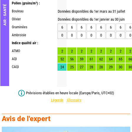
Pollen
(grains/m³) :
AIR - SANTÉ
Bouleau
Données disponibles du 1er mars au 31 juillet
Olivier
Données disponibles du 1er janvier au 30 juin
Graminées
6
6
6
6
6
6
6
6
Ambroisie
0
0
0
0
0
0
0
0
Indice qualité air :
ATMO
2
2
2
2
2
2
2
2
AQI
52
56
59
61
62
64
65
66
CAQI
24
25
27
28
28
29
30
30
Prévisions établies en heure locale (Europe/Paris, UTC+02)
Légende
Glossaire
Avis de l'expert