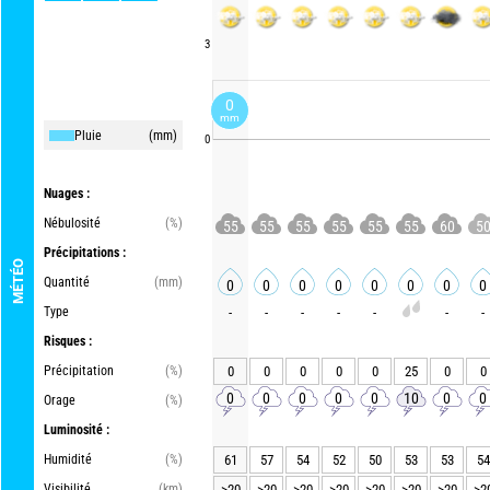
3
0
mm
Pluie
(mm)
0
Nuages :
Nébulosité
(%)
55
55
55
55
55
55
60
5
Précipitations :
MÉTÉO
Quantité
(mm)
0
0
0
0
0
0
0
0
Type
-
-
-
-
-
-
-
Risques :
Précipitation
(%)
0
0
0
0
0
25
0
0
0
0
0
0
0
10
0
0
Orage
(%)
Luminosité :
Humidité
(%)
61
57
54
52
50
53
53
54
Visibilité
(km)
>20
>20
>20
>20
>20
>20
>20
>2