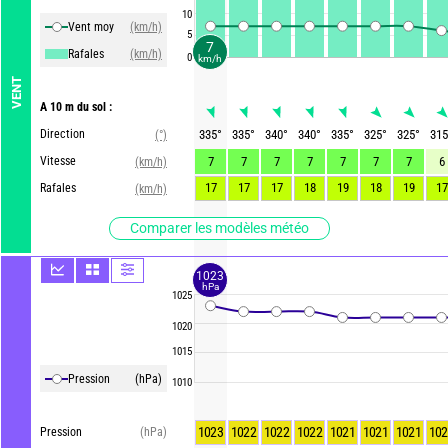
10
Vent moy
(km/h)
5
7
Rafales
(km/h)
0
km/h
VENT
A 10 m du sol :
Direction
335
°
335
°
340
°
340
°
335
°
325
°
325
°
315
(°)
Vitesse
7
7
7
7
7
7
7
6
(km/h)
17
17
17
18
19
18
19
17
Rafales
(km/h)
Comparer les modèles météo
1023
hPa
1025
1020
1015
Pression
(hPa)
1010
1023
1022
1022
1022
1021
1021
1021
102
Pression
(hPa)