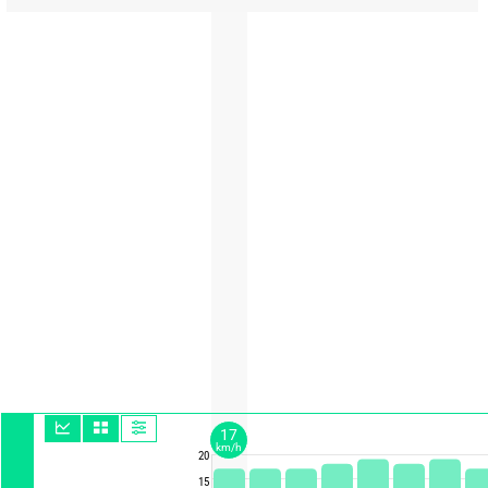
17
km/h
20
15