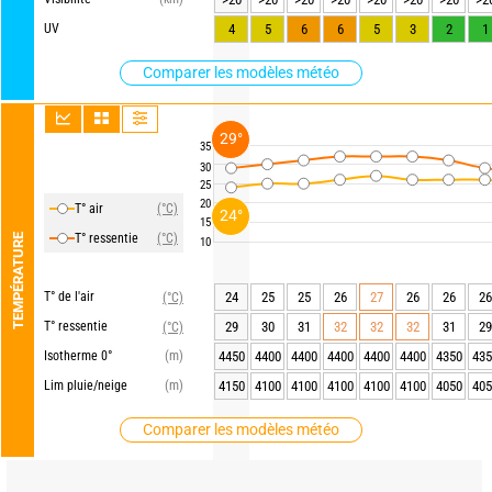
UV
4
5
6
6
5
3
2
1
Comparer les modèles météo
29°
35
30
25
20
T° air
(°C)
24°
15
T° ressentie
(°C)
TEMPÉRATURE
10
T° de l'air
24
25
25
26
27
26
26
26
(°C)
T° ressentie
29
30
31
32
32
32
31
29
(°C)
Isotherme 0°
(m)
4450
4400
4400
4400
4400
4400
4350
435
Lim pluie/neige
(m)
4150
4100
4100
4100
4100
4100
4050
405
Comparer les modèles météo