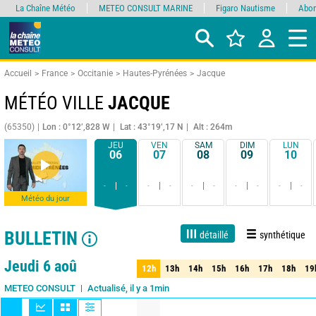
La Chaîne Météo
METEO CONSULT MARINE
Figaro Nautisme
Abon
Accueil
France
Occitanie
Hautes-Pyrénées
Jacque
MÉTÉO VILLE
JACQUE
(65350)
Lon : 0°12’,828 W
Lat : 43°19’,17 N
Alt : 264m
JEU
VEN
SAM
DIM
LUN
06
07
08
09
10
-
-
-
-
-
-
-
-
-
-
Météo du jour
BULLETIN
détaillé
synthétique
Live
1 jour
3 jours
7 jours
15 jours
70%
Fiabilité
Jeudi 6 aoû
12h
13h
14h
15h
16h
17h
18h
19
12h
13h
14h
15h
16h
17h
18h
19
Actualisé, il y a 1min
METEO CONSULT