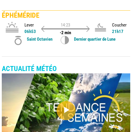
ÉPHÉMÉRIDE
Lever
14:23
Coucher
06h53
21h17
-2 min
Saint Octavien
Dernier quartier de Lune
ACTUALITÉ MÉTÉO