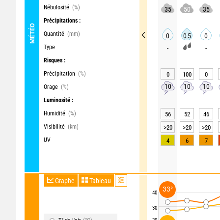
Nébulosité
(%)
35
50
35
Précipitations :
MÉTÉO
Quantité
(mm)
0
0.5
0
Type
-
-
Risques :
Précipitation
(%)
0
100
0
10
10
10
Orage
(%)
Luminosité :
Humidité
(%)
56
52
46
Visibilité
(km)
>20
>20
>20
UV
4
6
7
Graphe
Tableau
33°
40
30