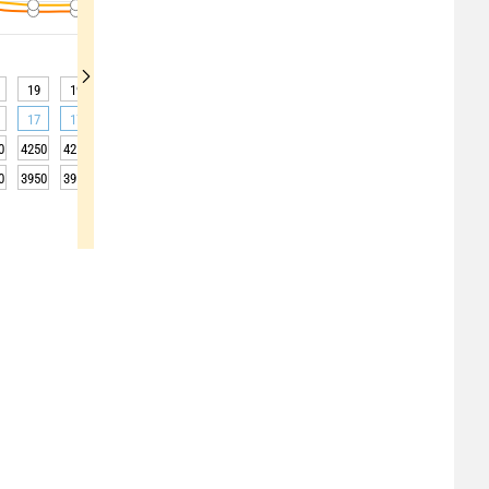
19
19
19
19
19
18
19
20
22
17
17
17
17
17
17
18
24
27
0
4250
4250
4300
4300
4250
4250
4200
4200
4200
0
3950
3950
4000
4000
3950
3950
3900
3900
3900