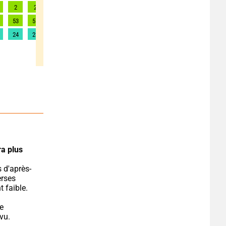
2
2
2
2
2
2
2
2
2
53
51
53
57
56
54
50
56
61
24
23
24
26
25
25
23
25
28
a plus 
rses 
t faible.
e 
vu.