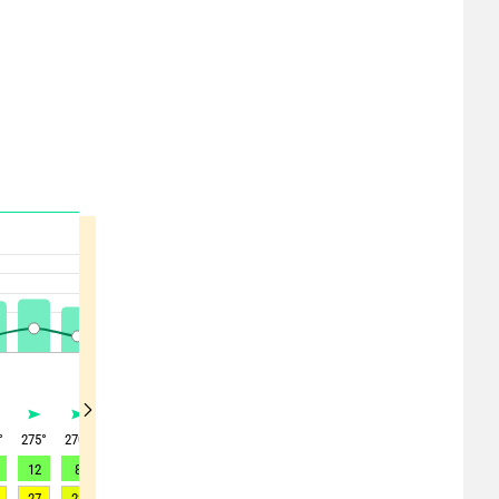
°
275
°
270
°
260
°
260
°
255
°
265
°
265
°
260
°
280
°
12
8
8
7
6
5
6
6
3
27
23
19
18
18
13
13
16
14