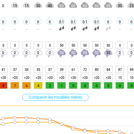
0
15
15
30
40
60
60
60
60
55
30
25
0
0
0
0
0
0.1
0.1
0.1
0.1
0
0
0
-
-
-
-
-
-
-
0
0
0
0
0
50
50
50
50
30
0
0
0
0
0
0
0
50
50
50
50
30
0
0
41
37
35
35
37
39
61
72
80
84
87
89
>20
>20
>20
>20
>20
>20
>20
>20
>20
>20
15
10
8
7
6
4
2
1
0
0
0
0
0
0
Comparer les modèles météo