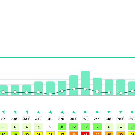
335
°
335
°
330
°
300
°
310
°
320
°
300
°
260
°
265
°
245
°
250
°
280
6
6
5
6
2
8
12
12
7
5
4
8
19
19
20
26
26
27
38
46
33
30
30
26