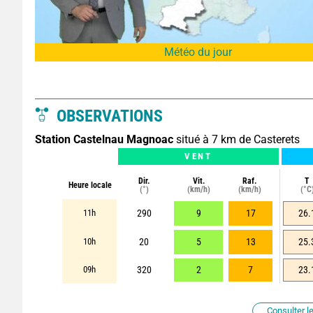
Météo du jour
OBSERVATIONS
Station Castelnau Magnoac
situé à 7 km de Casterets
VENT
Dir.
Vit.
Raf.
T
Heure locale
(°)
(km/h)
(km/h)
(°C
11h
290
9
17
26.
10h
20
5
13
25.
09h
320
2
7
23.
Consulter le