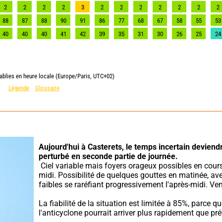
2
2
2
2
3
2
2
2
2
2
2
2
88
87
88
90
91
86
77
68
67
58
55
53
40
40
40
41
42
39
35
31
30
26
25
24
ablies en heure locale (Europe/Paris, UTC+02)
Légende
Glossaire
Aujourd'hui à Casterets,
le temps incertain deviendr
perturbé en seconde partie de journée.
 Ciel variable mais foyers orageux possibles en cours d'après-
midi. Possibilité de quelques gouttes en matinée, ave
faibles se raréfiant progressivement l'après-midi. Ven
La fiabilité de la situation est limitée à 85%, parce qu
l'anticyclone pourrait arriver plus rapidement que pré