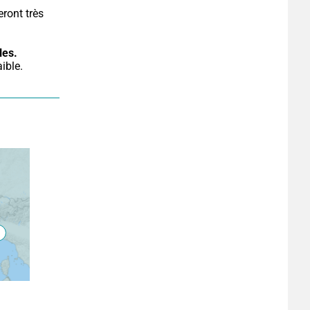
ront très 
.
les.
ible.