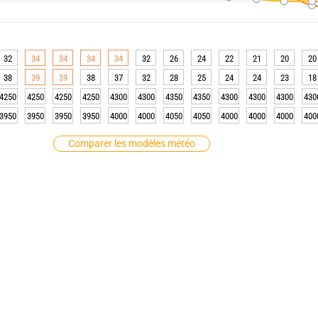
32
34
34
34
34
32
26
24
22
21
20
20
38
39
39
38
37
32
28
25
24
24
23
18
4250
4250
4250
4250
4300
4300
4350
4350
4300
4300
4300
430
3950
3950
3950
3950
4000
4000
4050
4050
4000
4000
4000
400
Comparer les modèles météo