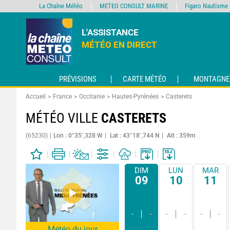
La Chaîne Météo
METEO CONSULT MARINE
Figaro Nautisme
L'ASSISTANCE
MÉTÉO EN DIRECT
PRÉVISIONS
CARTE MÉTÉO
MONTAGNE
Accueil
France
Occitanie
Hautes-Pyrénées
Casterets
MÉTÉO VILLE
CASTERETS
(65230)
Lon : 0°35’,328 W
Lat : 43°18’,744 N
Alt : 359m
DIM
LUN
MAR
09
10
11
-
-
-
-
-
-
Météo du jour