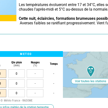
Les températures évolueront entre 17 et 34°C, elles se
chaudes l'après-midi et 5°C au-dessus de la normale
Cette nuit,
éclaircies, formations brumeuses possib
 Averses faibles se raréfiant progressivement. Vent fa
METEO
Qte pluie
Nuages
Temps
)
(mm)
(%)
1
0
-
-
Voir toutes les stations
3
0
-
-
1
0
-
-
Météo France - RADOME
s infos météo de la station terrestre