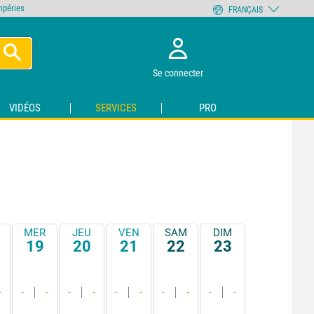
empéries
FRANÇAIS
Se connecter
VIDÉOS
SERVICES
PRO
MER
JEU
VEN
SAM
DIM
19
20
21
22
23
-
-
-
-
-
-
-
-
-
-
-