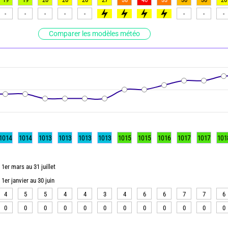
-
-
-
-
-
>85
>80
>75
>75
-
-
-
Comparer les modèles météo
1014
1014
1013
1013
1013
1013
1015
1015
1016
1017
1017
101
1er mars au 31 juillet
1er janvier au 30 juin
4
5
5
4
4
3
4
6
6
7
7
6
0
0
0
0
0
0
0
0
0
0
0
0