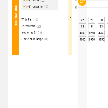
T° de l'air
(°C)
20
27°
T° ressentie
(°C)
TEMPÉRATURE
10
T° de l'air
(°C)
27
28
30
T° ressentie
(°C)
33
34
33
Isotherme 0°
(m)
4300
4250
4250
Limite pluie/neige
(m)
4000
3950
3950