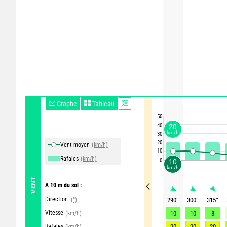
Graphe
Tableau
50
40
20
km/h
30
20
Vent moyen
(km/h)
10
Rafales
(km/h)
0
10
km/h
VENT
A 10 m du sol :
Direction
(°)
290
°
300
°
315
°
Vitesse
(km/h)
10
10
8
Rafales
20
20
20
(km/h)