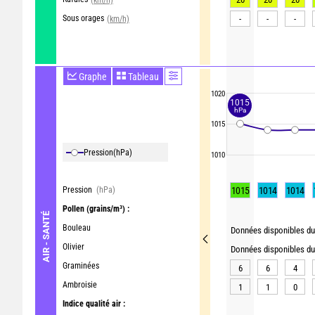
Sous orages
-
-
-
(km/h)
Graphe
Tableau
1020
1015
hPa
1015
Pression
(hPa)
1010
Pression
(hPa)
1015
1014
1014
Pollen
(grains/m³) :
AIR - SANTÉ
Bouleau
Données disponibles du 
Olivier
Données disponibles du 
Graminées
6
6
4
Ambroisie
1
1
0
Indice qualité air :