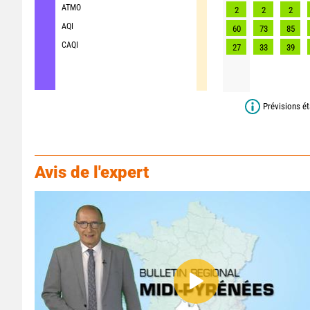
ATMO
2
2
2
AQI
60
73
85
CAQI
27
33
39
Prévisions ét
Avis de l'expert