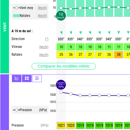
20
Vent moy
(km/h)
10
10
Rafales
(km/h)
0
km/h
VENT
A 10 m du sol :
Direction
335
°
335
°
340
°
335
°
335
°
345
°
355
°
0
°
(°)
Vitesse
10
9
10
10
10
11
11
10
(km/h)
25
26
27
27
27
26
28
27
Rafales
(km/h)
Comparer les modèles météo
1021
1025
hPa
1020
1015
Pression
(hPa)
1010
1021
1020
1019
1019
1019
1019
1019
101
Pression
(hPa)