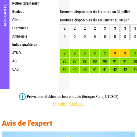
Pollen
(grains/m³) :
AIR - SANTÉ
Bouleau
Données disponibles du 1er mars au 31 juillet
Olivier
Données disponibles du 1er janvier au 30 juin
Graminées
2
2
2
2
3
3
3
3
Ambroisie
0
0
0
0
0
0
0
0
Indice qualité air :
ATMO
2
2
2
2
2
3
3
2
AQI
85
87
88
90
90
91
91
90
CAQI
39
40
40
41
41
42
42
41
Prévisions établies en heure locale (Europe/Paris, UTC+02)
Légende
Glossaire
Avis de l'expert