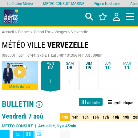
La Chaîne Météo
METEO CONSULT MARINE
Figaro Nautisme
Abon
Accueil
France
Grand Est
Vosges
Vervezelle
MÉTÉO VILLE
VERVEZELLE
(88600)
Lon : 6°44’,376 E
Lat : 48°13’,356 N
Alt : 398m
VEN
SAM
DIM
LUN
MAR
07
08
09
10
11
-
-
-
-
-
-
-
-
-
-
Météo du jour
BULLETIN
détaillé
synthétique
Live
1 jour
3 jours
7 jours
15 jours
90%
Fiabilité
Vendredi 7 aoû
13h
14h
15h
16h
17h
18h
19h
20
13h
14h
15h
16h
17h
18h
19h
20
Actualisé, il y a 45min
METEO CONSULT