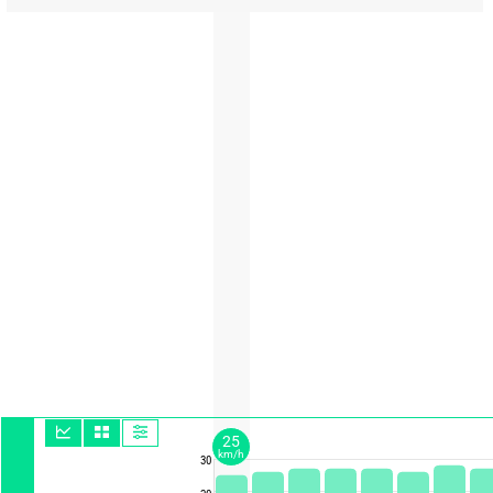
25
km/h
30