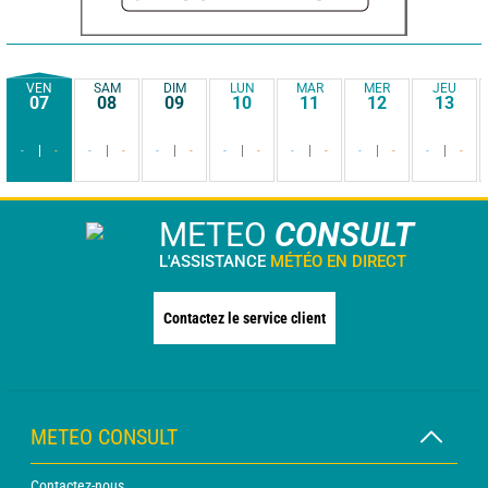
VEN
SAM
DIM
LUN
MAR
MER
JEU
07
08
09
10
11
12
13
-
-
-
-
-
-
-
-
-
-
-
-
-
-
METEO
CONSULT
L'ASSISTANCE
MÉTÉO EN DIRECT
Contactez le service client
METEO CONSULT
Contactez-nous