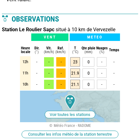
OBSERVATIONS
Station Le Roulier Sapc
situé à 10 km de Vervezelle
VENT
METEO
Heure
Dir.
Vit.
Raf.
T
Qte pluie
Nuages
Temps
locale
(°)
(km/h)
(km/h)
(°C)
(mm)
(%)
12h
-
-
-
23
0
-
-
11h
-
-
-
21.9
0
-
-
10h
-
-
-
21.1
0
-
-
Voir toutes les stations
Météo France - RADOME
Consulter les infos météo de la station terrestre