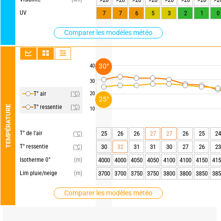
UV
7
7
6
5
3
2
1
0
Comparer les modèles météo
30°
40
30
T° air
(°C)
20
25°
T° ressentie
(°C)
TEMPÉRATURE
10
T° de l'air
25
26
26
27
27
26
25
24
(°C)
T° ressentie
30
32
31
31
30
27
26
23
(°C)
Isotherme 0°
(m)
4000
4000
4050
4050
4100
4100
4150
415
Lim pluie/neige
(m)
3700
3700
3750
3750
3800
3800
3850
385
Comparer les modèles météo