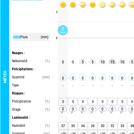
3
0
mm
Pluie
(mm)
0
Nuages :
Nébulosité
(%)
0
0
5
5
10
15
10
5
Précipitations :
MÉTÉO
Quantité
(mm)
0
0
0
0
0
0
0
0
Type
-
-
-
-
-
-
-
-
Risques :
Précipitation
(%)
0
0
0
0
0
0
0
0
0
0
0
0
0
0
0
0
Orage
(%)
Luminosité :
Humidité
(%)
37
35
34
33
33
32
33
38
Visibilité
(km)
>20
>20
>20
>20
>20
>20
>20
>2