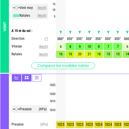
15
Vent moy
(km/h)
10
Rafales
(km/h)
5
VENT
A 10 m du sol :
Direction
360
°
355
°
355
°
355
°
355
°
355
°
355
°
360
(°)
Vitesse
6
8
9
10
8
7
7
6
(km/h)
16
18
20
21
18
15
15
14
Rafales
(km/h)
Comparer les modèles météo
1025
1020
1015
Pression
(hPa)
1010
1023
1023
1023
1023
1024
1024
1023
102
Pression
(hPa)