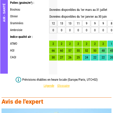
Pollen
(grains/m³) :
AIR - SANTÉ
Bouleau
Données disponibles du 1er mars au 31 juillet
Olivier
Données disponibles du 1er janvier au 30 juin
Graminées
12
13
13
11
9
9
9
8
Ambroisie
0
0
0
0
0
0
0
0
Indice qualité air :
ATMO
2
2
2
2
2
2
2
1
AQI
66
60
57
55
52
50
48
45
CAQI
30
27
26
25
24
22
22
20
Prévisions établies en heure locale (Europe/Paris, UTC+02)
Légende
Glossaire
Avis de l'expert