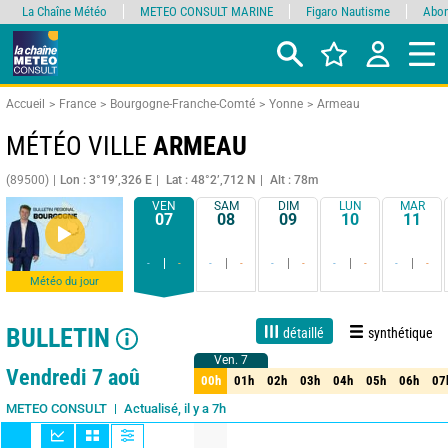
La Chaîne Météo
METEO CONSULT MARINE
Figaro Nautisme
Abon
Accueil
France
Bourgogne-Franche-Comté
Yonne
Armeau
MÉTÉO VILLE
ARMEAU
(89500)
Lon : 3°19’,326 E
Lat : 48°2’,712 N
Alt : 78m
VEN
SAM
DIM
LUN
MAR
07
08
09
10
11
-
-
-
-
-
-
-
-
-
-
Météo du jour
BULLETIN
détaillé
synthétique
Ven. 7
Ven. 7
Live
1 jour
3 jours
7 jours
15 jours
90%
Fiabilité
Vendredi 7 aoû
00h
01h
02h
03h
04h
05h
06h
07
00h
01h
02h
03h
04h
05h
06h
07
Actualisé, il y a 7h
METEO CONSULT