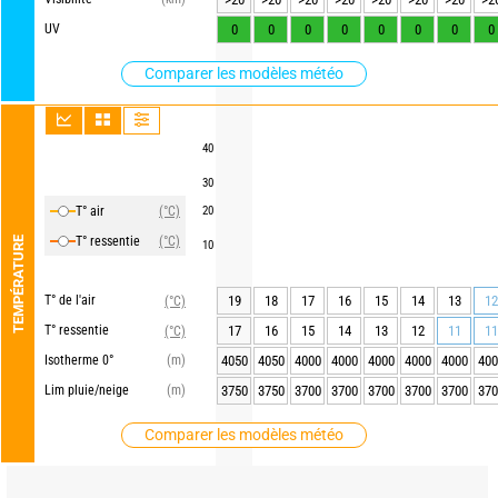
UV
0
0
0
0
0
0
0
0
Comparer les modèles météo
40
30
T° air
(°C)
20
T° ressentie
(°C)
TEMPÉRATURE
10
T° de l'air
19
18
17
16
15
14
13
12
(°C)
T° ressentie
17
16
15
14
13
12
11
11
(°C)
Isotherme 0°
(m)
4050
4050
4000
4000
4000
4000
4000
400
Lim pluie/neige
(m)
3750
3750
3700
3700
3700
3700
3700
370
Comparer les modèles météo