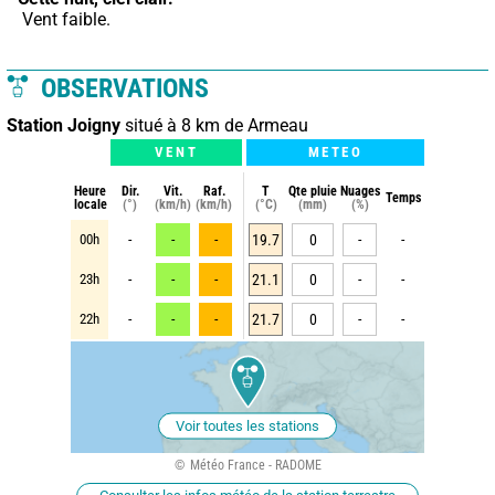
 Vent faible.
OBSERVATIONS
Station Joigny
situé à 8 km de Armeau
VENT
METEO
Heure
Dir.
Vit.
Raf.
T
Qte pluie
Nuages
Temps
locale
(°)
(km/h)
(km/h)
(°C)
(mm)
(%)
00h
-
-
-
19.7
0
-
-
23h
-
-
-
21.1
0
-
-
22h
-
-
-
21.7
0
-
-
Voir toutes les stations
Météo France - RADOME