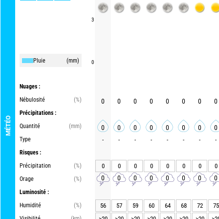
3
Pluie
(mm)
0
Nuages :
Nébulosité
(%)
0
0
0
0
0
0
0
0
Précipitations :
MÉTÉO
Quantité
(mm)
0
0
0
0
0
0
0
0
Type
-
-
-
-
-
-
-
-
Risques :
Précipitation
(%)
0
0
0
0
0
0
0
0
0
0
0
0
0
0
0
0
Orage
(%)
Luminosité :
Humidité
(%)
56
57
59
60
64
68
72
75
Visibilité
(km)
>20
>20
>20
>20
>20
>20
>20
>2