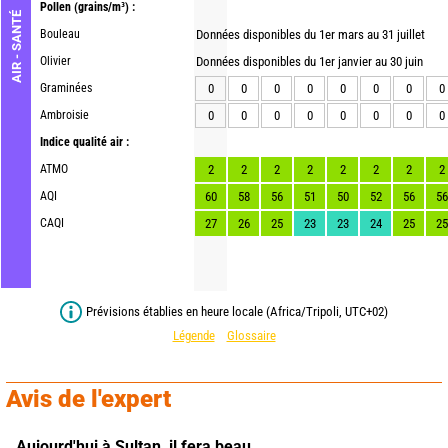
Pollen
(grains/m³) :
AIR - SANTÉ
Bouleau
Données disponibles du 1er mars au 31 juillet
Olivier
Données disponibles du 1er janvier au 30 juin
Graminées
0
0
0
0
0
0
0
0
Ambroisie
0
0
0
0
0
0
0
0
Indice qualité air :
ATMO
2
2
2
2
2
2
2
2
AQI
60
58
56
51
50
52
56
56
CAQI
27
26
25
23
23
24
25
25
Prévisions établies en heure locale (Africa/Tripoli, UTC+02)
Légende
Glossaire
Avis de l'expert
Aujourd'hui à Sultan,
il fera beau.