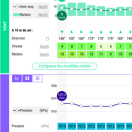
Vent moy
(km/h)
10
9
Rafales
(km/h)
0
km/h
VENT
A 10 m du sol :
Direction
145
°
155
°
160
°
175
°
170
°
175
°
185
°
195
(°)
Vitesse
9
8
7
8
6
6
7
7
(km/h)
13
15
15
12
11
9
10
10
Rafales
(km/h)
Comparer les modèles météo
1020
1013
hPa
1015
Pression
(hPa)
1010
1013
1013
1012
1012
1012
1012
1013
101
Pression
(hPa)