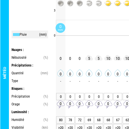
3
0
mm
Pluie
(mm)
0
Nuages :
Nébulosité
(%)
0
0
0
5
5
10
10
1
Précipitations :
MÉTÉO
Quantité
(mm)
0
0
0
0
0
0
0
0
Type
-
-
-
-
-
-
-
-
Risques :
Précipitation
(%)
0
0
0
0
0
0
0
0
0
0
0
0
0
0
0
0
Orage
(%)
Luminosité :
Humidité
(%)
80
78
72
69
68
68
67
62
Visibilité
(km)
>20
>20
>20
>20
>20
>20
>20
>2