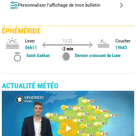
Personnaliser l'affichage de mon bulletin
ÉPHÉMÉRIDE
Lever
13:32
Coucher
06h11
19h43
-2 min
Saint Gaétan
Dernier croissant de Lune
ACTUALITÉ MÉTÉO