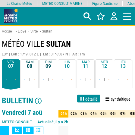
La Chaîne Météo
METEO CONSULT MARINE
Figaro Nautisme
Abon
Accueil
Libye
Sirte
Sultan
MÉTÉO VILLE
SULTAN
LBY
Lon : 17°9’,012 E
Lat : 31°6’,87 N
Alt : 1m
VEN
SAM
DIM
LUN
MAR
MER
JEU
07
08
09
10
11
12
13
-
-
-
-
-
-
-
-
-
-
-
-
-
-
BULLETIN
détaillé
synthétique
1 jour
3 jours
7 jours
15 jours
85%
Fiabilité
Vendredi 7 aoû
01h
02h
03h
04h
05h
06h
07h
08
01h
02h
03h
04h
05h
06h
07h
08
Actualisé, il y a 2h
METEO CONSULT