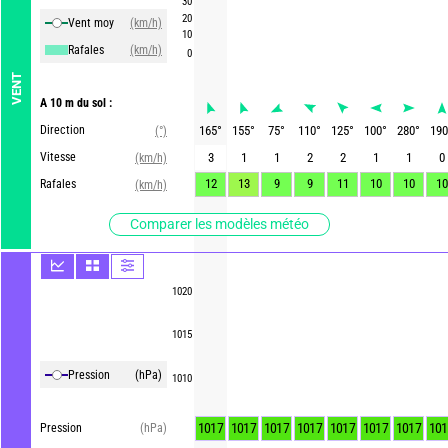
30
20
Vent moy
(km/h)
10
Rafales
(km/h)
0
VENT
A 10 m du sol :
Direction
165
°
155
°
75
°
110
°
125
°
100
°
280
°
190
(°)
Vitesse
3
1
1
2
2
1
1
0
(km/h)
12
13
9
9
11
10
10
10
Rafales
(km/h)
Comparer les modèles météo
1020
1015
Pression
(hPa)
1010
1017
1017
1017
1017
1017
1017
1017
101
Pression
(hPa)