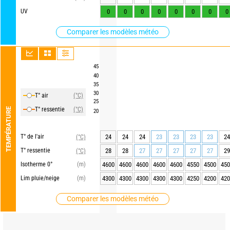
UV
0
0
0
0
0
0
0
0
Comparer les modèles météo
45
40
35
30
T° air
(°C)
25
T° ressentie
(°C)
TEMPÉRATURE
20
T° de l'air
24
24
24
23
23
23
23
24
(°C)
T° ressentie
28
28
27
27
27
27
27
29
(°C)
Isotherme 0°
(m)
4600
4600
4600
4600
4600
4550
4500
450
Lim pluie/neige
(m)
4300
4300
4300
4300
4300
4250
4200
420
Comparer les modèles météo