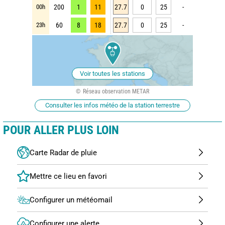
00h
200
1
11
27.7
0
25
-
23h
60
8
18
27.7
0
25
-
Voir toutes les stations
Réseau observation METAR
Consulter les infos météo de la station terrestre
POUR ALLER PLUS LOIN
Carte Radar de pluie
Configurer un météomail
Configurer une alerte