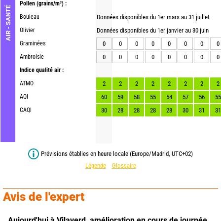
Pollen
(grains/m³) :
AIR - SANTÉ
Bouleau
Données disponibles du 1er mars au 31 juillet
Olivier
Données disponibles du 1er janvier au 30 juin
Graminées
0
0
0
0
0
0
0
0
Ambroisie
0
0
0
0
0
0
0
0
Indice qualité air :
ATMO
2
2
2
2
2
2
2
2
AQI
60
59
58
55
54
57
56
55
CAQI
30
28
28
28
28
30
31
31
Prévisions établies en heure locale (Europe/Madrid, UTC+02)
Légende
Glossaire
Avis de l'expert
Aujourd'hui à Vilaverd,
amélioration en cours de journée 