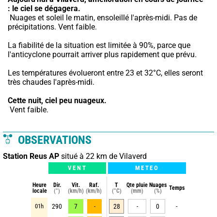
: le ciel se dégagera.
 Nuages et soleil le matin, ensoleillé l'après-midi. Pas de 
précipitations. Vent faible.
La fiabilité de la situation est limitée à 90%, parce que 
l'anticyclone pourrait arriver plus rapidement que prévu.
Les températures évolueront entre 23 et 32°C, elles seront 
très chaudes l'après-midi.
Cette nuit,
ciel peu nuageux.
 Vent faible.
OBSERVATIONS
Station Reus AP
situé à 22 km de Vilaverd
VENT
METEO
Heure
Dir.
Vit.
Raf.
T
Qte pluie
Nuages
Temps
locale
(°)
(km/h)
(km/h)
(°C)
(mm)
(%)
01h
290
7
-
28
-
0
-