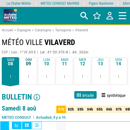
La Chaîne Météo
METEO CONSULT MARINE
Figaro Nautisme
Abon
Accueil
Espagne
Catalogne
Tarragone
Vilaverd
MÉTÉO VILLE
VILAVERD
ESP
Lon : 1°10’,65 E
Lat : 41°20’,076 N
Alt : 262m
SAM
DIM
LUN
MAR
MER
JEU
VEN
08
09
10
11
12
13
14
-
-
-
-
-
-
-
-
-
-
-
-
-
-
BULLETIN
détaillé
synthétique
1 jour
3 jours
7 jours
15 jours
90%
Fiabilité
Samedi 8 aoû
01h
02h
03h
04h
05h
06h
07h
08
01h
02h
03h
04h
05h
06h
07h
08
Actualisé, il y a 1h
METEO CONSULT