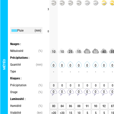
3
Pluie
(mm)
0
Nuages :
Nébulosité
(%)
10
10
25
15
60
60
40
3
Précipitations :
MÉTÉO
Quantité
(mm)
0
0
0
0
0
0
0
0
Type
-
-
-
-
-
-
-
-
Risques :
Précipitation
(%)
0
0
0
0
0
0
0
0
0
0
0
0
0
0
0
0
Orage
(%)
Luminosité :
Humidité
(%)
80
84
86
88
91
93
92
87
Visibilité
(km)
>20
>20
15
10
5
5
5
15