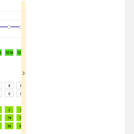
6
1016
1016
1016
1016
1016
1016
1015
1015
1015
8
8
8
8
8
8
8
8
8
0
0
0
0
0
0
0
0
0
2
2
2
2
2
2
2
2
1
79
70
63
58
61
50
48
46
45
36
32
29
26
28
23
22
21
20