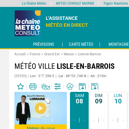
La Chaîne Météo
METEO CONSULT MARINE
Figaro Nautisme
L'ASSISTANCE
MÉTÉO EN DIRECT
PRÉVISIONS
CARTE MÉTÉO
MONTAGNE
Accueil
France
Grand Est
Meuse
Lisle-en-Barrois
MÉTÉO VILLE
LISLE-EN-BARROIS
(55250)
Lon : 5°7’,596 E
Lat : 48°53’,748 N
Alt : 219m
SAM
DIM
LUN
08
09
10
-
-
-
-
-
-
Météo du jour