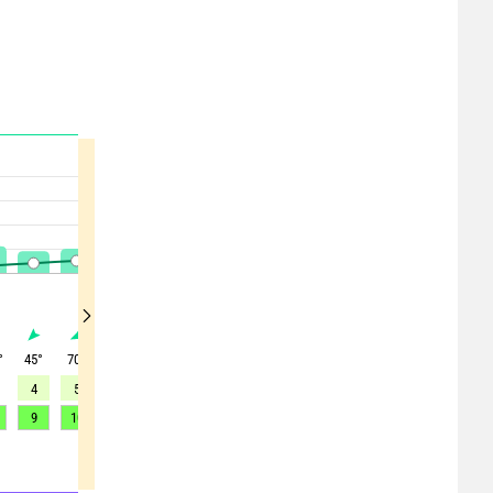
°
45
°
70
°
80
°
90
°
105
°
115
°
115
°
120
°
120
°
4
5
6
7
7
6
6
5
5
9
10
11
13
13
13
11
10
10