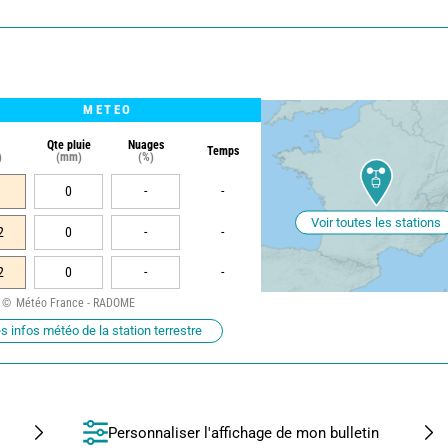
METEO
Qte pluie
Nuages
Temps
)
(mm)
(%)
0
-
-
Voir toutes les stations
2
0
-
-
2
0
-
-
Météo France - RADOME
s infos météo de la station terrestre
Personnaliser l'affichage de mon bulletin