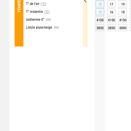
T° de l'air
(°C)
15
17
19
T° ressentie
(°C)
13
16
18
Isotherme 0°
(m)
4150
4150
4150
Limite pluie/neige
(m)
3850
3850
3850