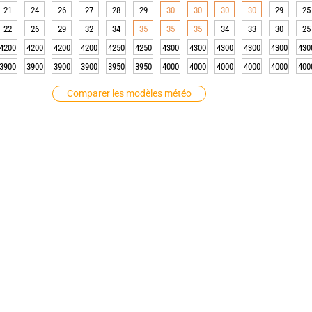
21
24
26
27
28
29
30
30
30
30
29
25
22
26
29
32
34
35
35
35
34
33
30
25
4200
4200
4200
4200
4250
4250
4300
4300
4300
4300
4300
430
3900
3900
3900
3900
3950
3950
4000
4000
4000
4000
4000
400
Comparer les modèles météo