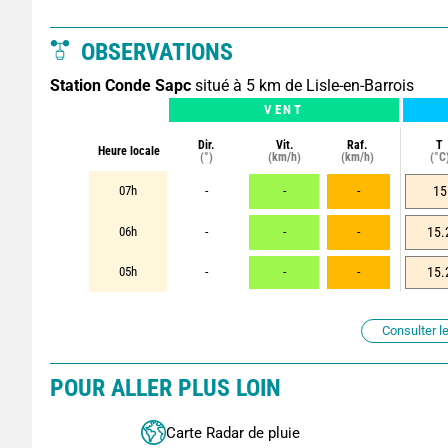
OBSERVATIONS
Station Conde Sapc
situé à 5 km de Lisle-en-Barrois
VENT
Dir.
Vit.
Raf.
T
Heure locale
(°)
(km/h)
(km/h)
(°C
07h
-
-
-
15
06h
-
-
-
15.
05h
-
-
-
15.
Consulter le
POUR ALLER PLUS LOIN
Carte Radar de pluie