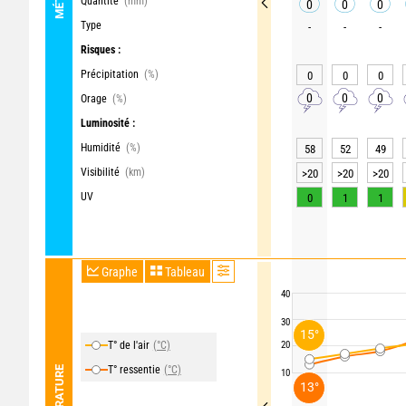
Quantité
(mm)
0
0
0
Type
-
-
-
Risques :
Précipitation
(%)
0
0
0
0
0
0
Orage
(%)
Luminosité :
Humidité
(%)
58
52
49
Visibilité
(km)
>20
>20
>20
UV
0
1
1
Graphe
Tableau
40
30
15°
T° de l'air
(°C)
20
T° ressentie
(°C)
TEMPÉRATURE
10
13°