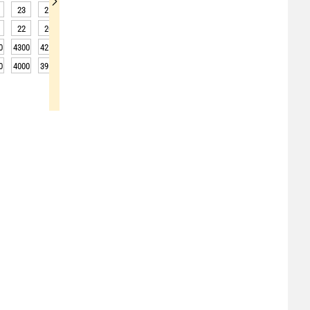
23
21
20
19
18
18
17
17
17
22
20
19
18
17
17
16
16
16
0
4300
4250
4250
4200
4200
4100
4050
4050
4000
0
4000
3950
3950
3900
3900
3800
3750
3750
3700