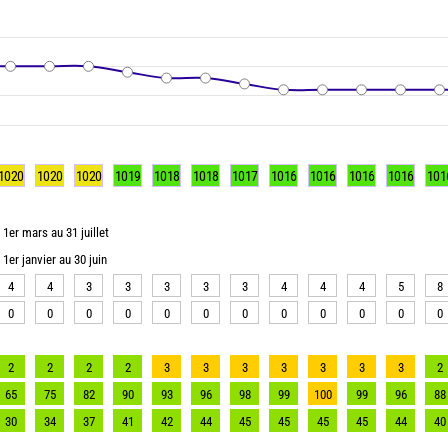
1020
1020
1020
1019
1018
1018
1017
1016
1016
1016
1016
101
1er mars au 31 juillet
1er janvier au 30 juin
4
4
3
3
3
3
3
4
4
4
5
8
0
0
0
0
0
0
0
0
0
0
0
0
2
2
2
2
3
3
3
3
3
3
3
2
65
75
82
90
93
96
98
99
100
99
96
88
30
34
37
41
42
44
45
45
45
45
44
40