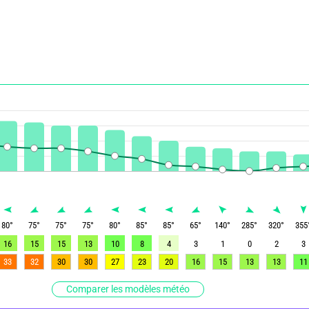
80
°
75
°
75
°
75
°
80
°
85
°
85
°
65
°
140
°
285
°
320
°
355
16
15
15
13
10
8
4
3
1
0
2
3
33
32
30
30
27
23
20
16
15
13
13
11
Comparer les modèles météo