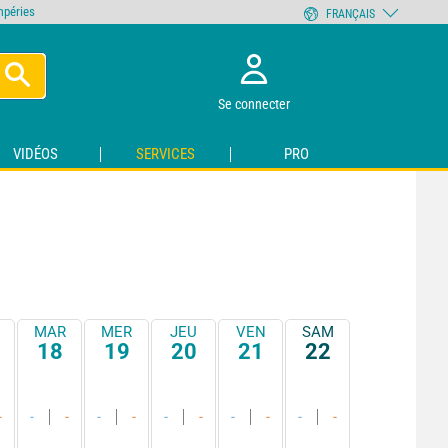
empéries
FRANÇAIS
Se connecter
VIDÉOS
SERVICES
PRO
MAR
MER
JEU
VEN
SAM
18
19
20
21
22
-
-
-
-
-
-
-
-
-
-
-