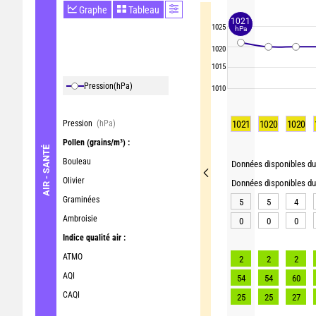
Graphe
Tableau
1021
1025
hPa
1020
1015
Pression
(hPa)
1010
Pression
(hPa)
1021
1020
1020
Pollen
(grains/m³) :
AIR - SANTÉ
Bouleau
Données disponibles du 
Olivier
Données disponibles du 
Graminées
5
5
4
Ambroisie
0
0
0
Indice qualité air :
ATMO
2
2
2
AQI
54
54
60
CAQI
25
25
27