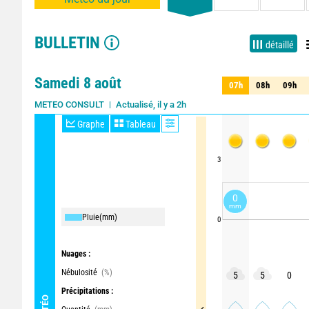
BULLETIN
détaillé
Samedi 8 août
07h
08h
09h
07h
08h
09h
Actualisé, il y a 2h
METEO CONSULT
Graphe
Tableau
3
0
mm
Pluie
(mm)
0
Nuages :
Nébulosité
(%)
5
5
0
Précipitations :
MÉTÉO