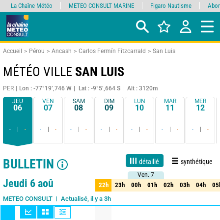
La Chaîne Météo
METEO CONSULT MARINE
Figaro Nautisme
Abon
Accueil
Pérou
Ancash
Carlos Fermín Fitzcarrald
San Luis
MÉTÉO VILLE
SAN LUIS
PER
Lon : -77°19’,746 W
Lat : -9°5’,664 S
Alt : 3120m
JEU
VEN
SAM
DIM
LUN
MAR
MER
06
07
08
09
10
11
12
-
-
-
-
-
-
-
-
-
-
-
-
-
-
BULLETIN
détaillé
synthétique
Ven. 7
Ven. 7
1 jour
3 jours
7 jours
15 jours
85%
Fiabilité
Jeudi 6 aoû
22h
23h
00h
01h
02h
03h
04h
05
22h
23h
00h
01h
02h
03h
04h
05
Actualisé, il y a 3h
METEO CONSULT