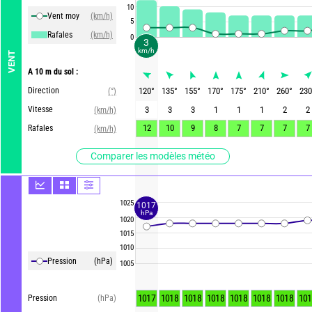
10
Vent moy
(km/h)
5
Rafales
(km/h)
0
3
km/h
VENT
A 10 m du sol :
Direction
120
°
135
°
155
°
170
°
175
°
210
°
260
°
230
(°)
Vitesse
3
3
3
1
1
1
2
2
(km/h)
12
10
9
8
7
7
7
7
Rafales
(km/h)
Comparer les modèles météo
1025
1017
hPa
1020
1015
1010
Pression
(hPa)
1005
1017
1018
1018
1018
1018
1018
1018
101
Pression
(hPa)