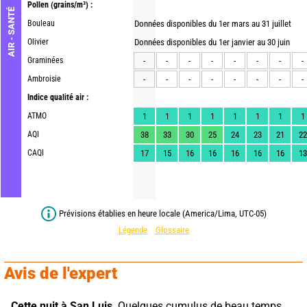
Pollen
(grains/m³) :
AIR - SANTÉ
Bouleau
Données disponibles du 1er mars au 31 juillet
Olivier
Données disponibles du 1er janvier au 30 juin
Graminées
-
-
-
-
-
-
-
-
Ambroisie
-
-
-
-
-
-
-
-
Indice qualité air :
ATMO
1
1
1
1
1
1
1
1
AQI
38
33
30
25
24
23
21
22
CAQI
17
15
16
16
16
16
16
13
Prévisions établies en heure locale (America/Lima, UTC-05)
Légende
Glossaire
Avis de l'expert
Cette nuit à San Luis,
 Quelques cumulus de beau temps. 