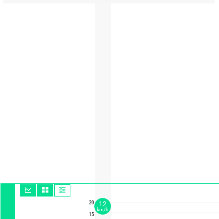
20
12
km/h
15