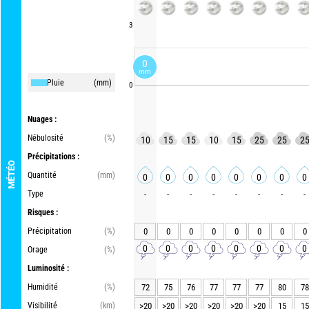
3
0
mm
Pluie
(mm)
0
Nuages :
Nébulosité
(%)
10
15
15
10
15
25
25
2
Précipitations :
MÉTÉO
Quantité
(mm)
0
0
0
0
0
0
0
0
Type
-
-
-
-
-
-
-
-
Risques :
Précipitation
(%)
0
0
0
0
0
0
0
0
0
0
0
0
0
0
0
0
Orage
(%)
Luminosité :
Humidité
(%)
72
75
76
77
77
77
80
78
Visibilité
(km)
>20
>20
>20
>20
>20
>20
15
15