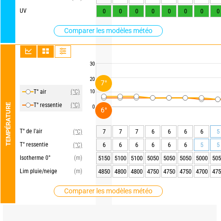
UV
0
0
0
0
0
0
0
0
Comparer les modèles météo
30
20
7°
T° air
(°C)
10
T° ressentie
(°C)
TEMPÉRATURE
0
6°
T° de l'air
7
7
7
6
6
6
6
5
(°C)
T° ressentie
6
6
6
6
6
6
5
5
(°C)
Isotherme 0°
(m)
5150
5100
5100
5050
5050
5050
5000
505
Lim pluie/neige
(m)
4850
4800
4800
4750
4750
4750
4700
475
Comparer les modèles météo