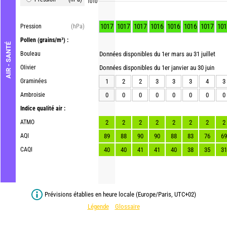
1010
1017
1017
1017
1016
1016
1016
1017
101
Pression
(hPa)
Pollen
(grains/m³) :
AIR - SANTÉ
Bouleau
Données disponibles du 1er mars au 31 juillet
Olivier
Données disponibles du 1er janvier au 30 juin
Graminées
1
2
2
3
3
3
4
3
Ambroisie
0
0
0
0
0
0
0
0
Indice qualité air :
ATMO
2
2
2
2
2
2
2
2
AQI
89
88
90
90
88
83
76
69
CAQI
40
40
41
41
40
38
35
31
Prévisions établies en heure locale (Europe/Paris, UTC+02)
Légende
Glossaire