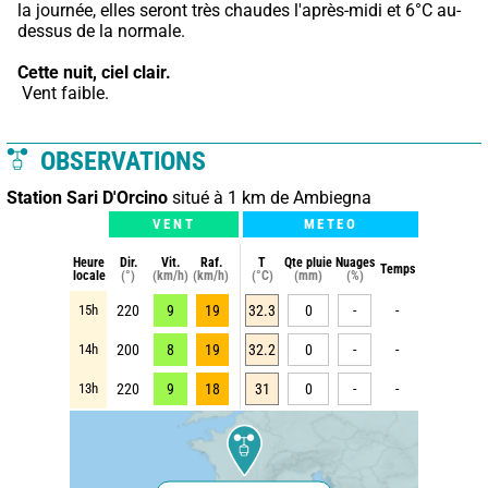
la journée, elles seront très chaudes l'après-midi et 6°C au-
dessus de la normale.
Cette nuit,
ciel clair.
 Vent faible.
OBSERVATIONS
Station Sari D'Orcino
situé à 1 km de Ambiegna
VENT
METEO
Heure
Dir.
Vit.
Raf.
T
Qte pluie
Nuages
Temps
locale
(°)
(km/h)
(km/h)
(°C)
(mm)
(%)
15h
220
9
19
32.3
0
-
-
14h
200
8
19
32.2
0
-
-
13h
220
9
18
31
0
-
-