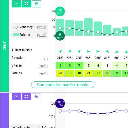
20
30
km/h
20
Vent moy
(km/h)
10
9
Rafales
(km/h)
0
km/h
VENT
A 10 m du sol :
Direction
215
°
225
°
235
°
265
°
260
°
315
°
60
°
75
(°)
Vitesse
9
9
7
5
4
1
4
5
(km/h)
20
19
18
21
17
13
9
11
Rafales
(km/h)
Comparer les modèles météo
1017
1020
hPa
1015
Pression
(hPa)