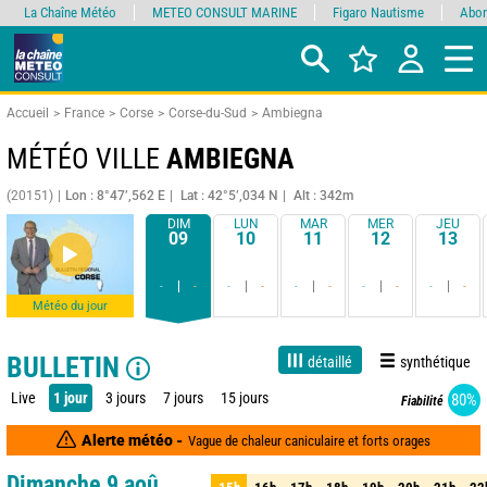
La Chaîne Météo
METEO CONSULT MARINE
Figaro Nautisme
Abon
Accueil
France
Corse
Corse-du-Sud
Ambiegna
MÉTÉO VILLE
AMBIEGNA
(20151)
Lon : 8°47’,562 E
Lat : 42°5’,034 N
Alt : 342m
DIM
LUN
MAR
MER
JEU
09
10
11
12
13
-
-
-
-
-
-
-
-
-
-
Météo du jour
BULLETIN
détaillé
synthétique
Live
1 jour
3 jours
7 jours
15 jours
80%
Fiabilité
Alerte météo -
Vague de chaleur caniculaire et forts orages
Dimanche 9 aoû