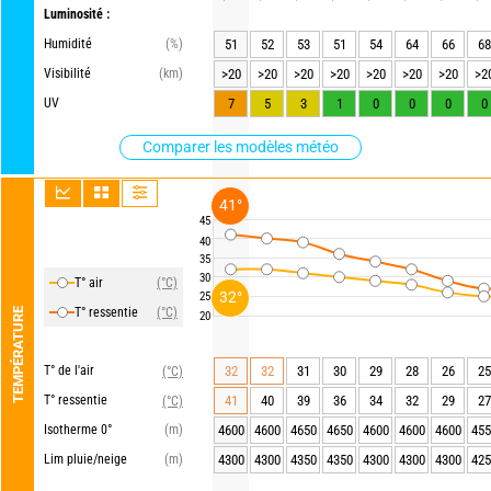
Luminosité :
Humidité
(%)
51
52
53
51
54
64
66
68
Visibilité
(km)
>20
>20
>20
>20
>20
>20
>20
>2
UV
7
5
3
1
0
0
0
0
Comparer les modèles météo
41°
45
40
35
30
T° air
(°C)
32°
25
T° ressentie
(°C)
TEMPÉRATURE
20
T° de l'air
32
32
31
30
29
28
26
25
(°C)
T° ressentie
41
40
39
36
34
32
29
27
(°C)
Isotherme 0°
(m)
4600
4600
4650
4650
4600
4600
4600
455
Lim pluie/neige
(m)
4300
4300
4350
4350
4300
4300
4300
425