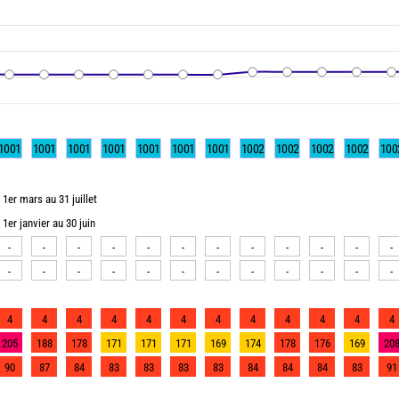
1001
1001
1001
1001
1001
1001
1001
1002
1002
1002
1002
100
1er mars au 31 juillet
1er janvier au 30 juin
-
-
-
-
-
-
-
-
-
-
-
-
-
-
-
-
-
-
-
-
-
-
-
-
4
4
4
4
4
4
4
4
4
4
4
4
205
188
178
171
171
171
169
174
178
176
169
20
90
87
84
83
83
83
83
84
84
84
83
91