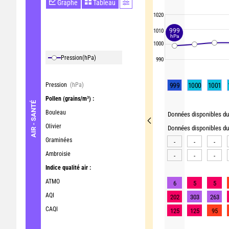
Graphe
Tableau
1020
999
1010
hPa
1000
Pression
(hPa)
990
Pression
(hPa)
999
1000
1001
Pollen
(grains/m³) :
AIR - SANTÉ
Bouleau
Données disponibles du 
Olivier
Données disponibles du 
Graminées
-
-
-
Ambroisie
-
-
-
Indice qualité air :
ATMO
6
5
5
AQI
202
303
263
CAQI
125
125
95