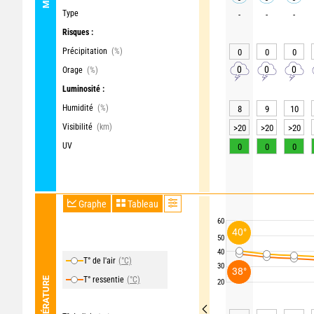
Type
-
-
-
Risques :
Précipitation
(%)
0
0
0
0
0
0
Orage
(%)
Luminosité :
Humidité
(%)
8
9
10
Visibilité
(km)
>20
>20
>20
UV
0
0
0
Graphe
Tableau
60
40°
50
40
T° de l'air
(°C)
30
38°
T° ressentie
(°C)
TEMPÉRATURE
20