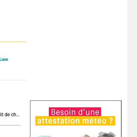
 Lune
Vague de chaleur et canicule : vers un record inédit de chaleur durable en France