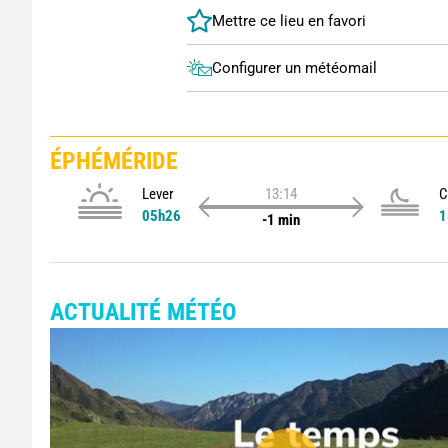
Configurer un météomail
ÉPHÉMÉRIDE
Lever
13:14
C
05h26
1
-1 min
ACTUALITÉ MÉTÉO