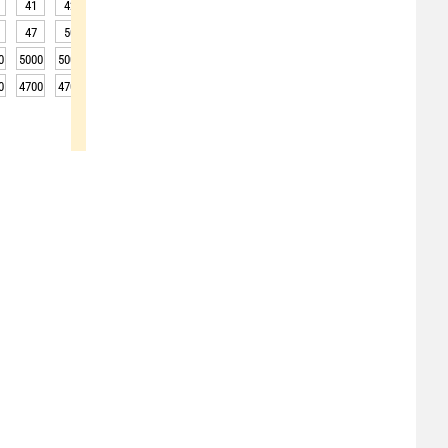
41
42
44
44
44
44
44
43
42
47
50
52
53
51
50
47
45
42
0
5000
5000
5000
5050
5050
5100
5100
5100
5050
0
4700
4700
4700
4750
4750
4800
4800
4800
4750