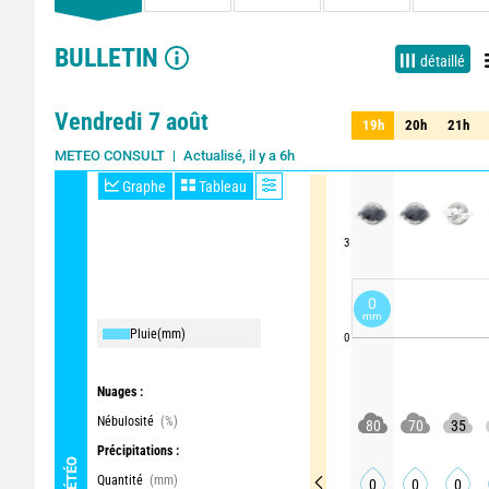
BULLETIN
détaillé
Vendredi 7 août
19h
20h
21h
19h
20h
21h
Actualisé, il y a 6h
METEO CONSULT
Graphe
Tableau
3
0
mm
Pluie
(mm)
0
Nuages :
Nébulosité
(%)
80
70
35
Précipitations :
MÉTÉO
Quantité
(mm)
0
0
0