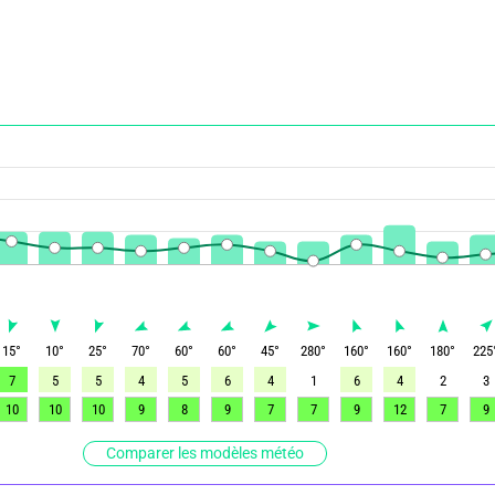
15
°
10
°
25
°
70
°
60
°
60
°
45
°
280
°
160
°
160
°
180
°
225
7
5
5
4
5
6
4
1
6
4
2
3
10
10
10
9
8
9
7
7
9
12
7
9
Comparer les modèles météo