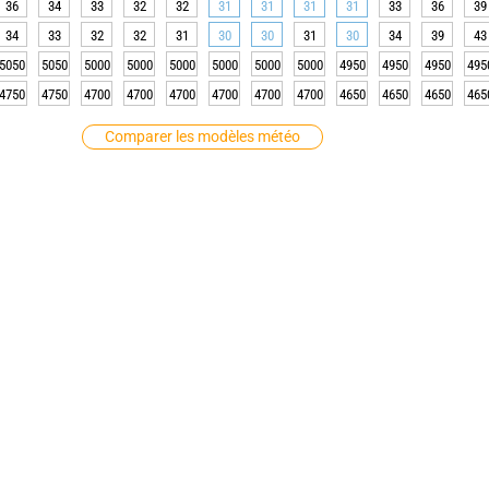
36
34
33
32
32
31
31
31
31
33
36
39
34
33
32
32
31
30
30
31
30
34
39
43
5050
5050
5000
5000
5000
5000
5000
5000
4950
4950
4950
495
4750
4750
4700
4700
4700
4700
4700
4700
4650
4650
4650
465
Comparer les modèles météo