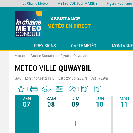
La Chaîne Météo
METEO CONSULT MARINE
Figaro Nautisme
L'ASSISTANCE
MÉTÉO EN DIRECT
PRÉVISIONS
CARTE MÉTÉO
MONTAGNE
Accueil
Arabie-Saoudite
Riyad
Quwaybil
MÉTÉO VILLE
QUWAYBIL
SAU
Lon : 45°34’,218 E
Lat : 25°36’,282 N
Alt : 729m
VEN
SAM
DIM
LUN
MAR
07
08
09
10
11
-
-
-
-
-
-
-
-
-
-