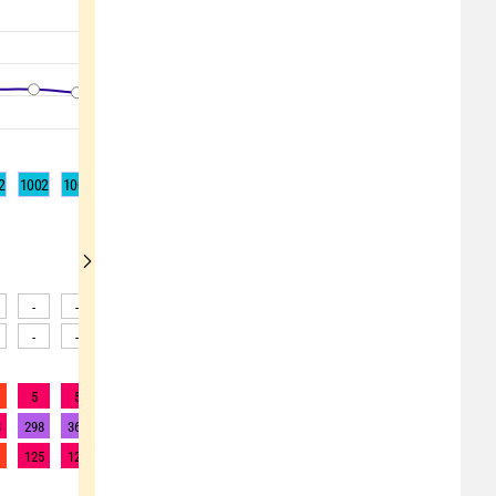
2
1002
1001
1000
999
999
998
998
998
999
-
-
-
-
-
-
-
-
-
-
-
-
-
-
-
-
-
-
5
5
5
5
5
5
5
5
5
8
298
361
353
323
318
311
306
298
288
125
125
125
125
125
125
125
125
125