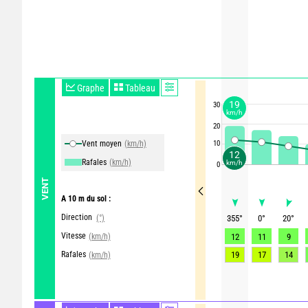
Graphe
Tableau
19
30
km/h
20
Vent moyen
(km/h)
10
12
Rafales
(km/h)
km/h
0
VENT
A 10 m du sol :
Direction
(°)
355
°
0
°
20
°
Vitesse
(km/h)
12
11
9
Rafales
19
17
14
(km/h)