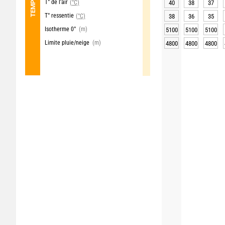
T° de l'air
(°C)
40
38
37
T° ressentie
(°C)
38
36
35
Isotherme 0°
(m)
5100
5100
5100
Limite pluie/neige
(m)
4800
4800
4800