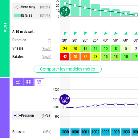
30
20
Vent moy
(km/h)
24
10
km/h
Rafales
(km/h)
0
VENT
A 10 m du sol :
Direction
20
°
20
°
20
°
25
°
40
°
50
°
60
°
60
(°)
Vitesse
24
20
16
12
10
8
5
2
(km/h)
42
40
32
23
15
13
10
7
Rafales
(km/h)
Comparer les modèles météo
1020
1000
1010
hPa
1000
Pression
(hPa)
990
1000
1000
1001
1002
1003
1003
1003
100
Pression
(hPa)