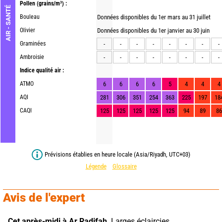
Pollen
(grains/m³) :
AIR - SANTÉ
Bouleau
Données disponibles du 1er mars au 31 juillet
Olivier
Données disponibles du 1er janvier au 30 juin
Graminées
-
-
-
-
-
-
-
-
Ambroisie
-
-
-
-
-
-
-
-
Indice qualité air :
ATMO
6
6
6
6
5
4
4
4
AQI
281
306
351
254
363
225
197
18
CAQI
125
125
125
125
125
94
89
86
Prévisions établies en heure locale (Asia/Riyadh, UTC+03)
Légende
Glossaire
Avis de l'expert
Cet après-midi à Ar Radifah,
 Larges éclaircies 