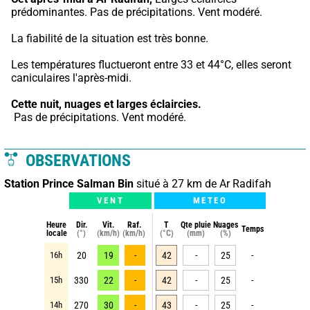
prédominantes. Pas de précipitations. Vent modéré.
La fiabilité de la situation est très bonne.
Les températures fluctueront entre 33 et 44°C, elles seront 
caniculaires l'après-midi.
Cette nuit,
nuages et larges éclaircies.
 Pas de précipitations. Vent modéré.
OBSERVATIONS
Station Prince Salman Bin
situé à 27 km de Ar Radifah
VENT
METEO
Heure
Dir.
Vit.
Raf.
T
Qte pluie
Nuages
Temps
locale
(°)
(km/h)
(km/h)
(°C)
(mm)
(%)
16h
20
19
-
42
-
25
-
15h
330
22
-
42
-
25
-
14h
270
30
-
43
-
25
-