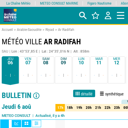
La Chaîne Météo
METEO CONSULT MARINE
Figaro Nautisme
Abon
Accueil
Arabie-Saoudite
Riyad
Ar Radifah
MÉTÉO VILLE
AR RADIFAH
SAU
Lon : 43°53’,85 E
Lat : 24°35’,016 N
Alt : 858m
JEU
VEN
SAM
DIM
LUN
MAR
MER
06
07
08
09
10
11
12
-
-
-
-
-
-
-
-
-
-
-
-
-
-
BULLETIN
détaillé
synthétique
1 jour
3 jours
7 jours
15 jours
90%
Fiabilité
Jeudi 6 aoû
17h
18h
19h
20h
21h
22h
23h
00
17h
18h
19h
20h
21h
22h
23h
00
Actualisé, il y a 4h
METEO CONSULT