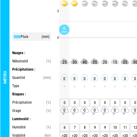
3
0
mm
Pluie
(mm)
0
Nuages :
Nébulosité
(%)
25
30
40
35
20
15
35
3
Précipitations :
MÉTÉO
Quantité
(mm)
0
0
0
0
0
0
0
0
Type
-
-
-
-
-
-
-
-
Risques :
Précipitation
(%)
0
0
0
0
0
0
0
0
0
0
0
0
0
0
0
0
Orage
(%)
Luminosité :
Humidité
(%)
6
7
8
9
9
10
11
12
Visibilité
(km)
>20
>20
>20
>20
>20
>20
>20
>2