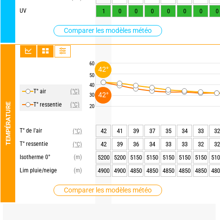
UV
1
0
0
0
0
0
0
0
Comparer les modèles météo
60
42°
50
40
T° air
(°C)
42°
30
T° ressentie
(°C)
TEMPÉRATURE
20
T° de l'air
42
41
39
37
35
34
33
32
(°C)
T° ressentie
42
39
36
34
33
33
32
32
(°C)
Isotherme 0°
(m)
5200
5200
5150
5150
5150
5150
5150
510
Lim pluie/neige
(m)
4900
4900
4850
4850
4850
4850
4850
480
Comparer les modèles météo