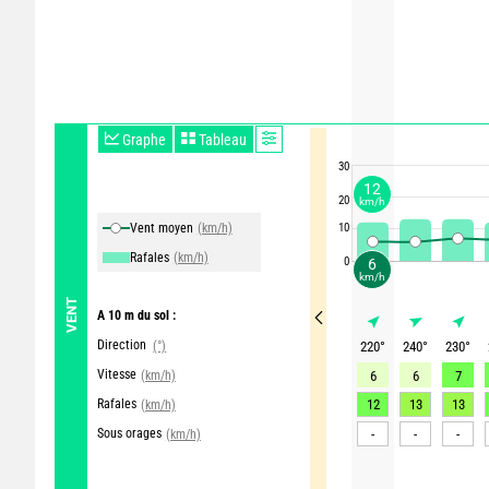
Graphe
Tableau
30
12
20
km/h
Vent moyen
(km/h)
10
Rafales
(km/h)
0
6
km/h
VENT
A 10 m du sol :
Direction
(°)
220
°
240
°
230
°
Vitesse
(km/h)
6
6
7
Rafales
12
13
13
(km/h)
Sous orages
-
-
-
(km/h)