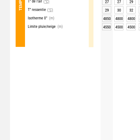
T° de l'air
(°C)
27
27
29
T° ressentie
(°C)
29
30
32
Isotherme 0°
(m)
4850
4800
4800
Limite pluie/neige
(m)
4550
4500
4500