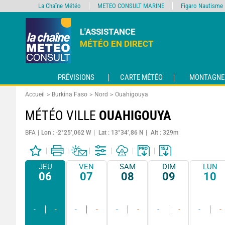
La Chaîne Météo
METEO CONSULT MARINE
Figaro Nautisme
L'ASSISTANCE
MÉTÉO EN DIRECT
PRÉVISIONS
CARTE MÉTÉO
MONTAGNE
Accueil
Burkina Faso
Nord
Ouahigouya
MÉTÉO VILLE
OUAHIGOUYA
BFA
Lon : -2°25’,062 W
Lat : 13°34’,86 N
Alt : 329m
JEU
VEN
SAM
DIM
LUN
06
07
08
09
10
-
-
-
-
-
-
-
-
-
-