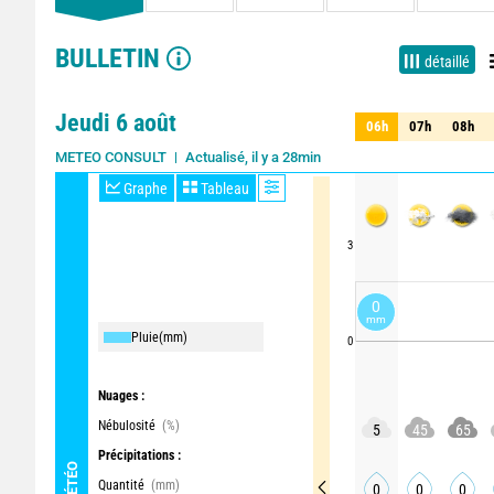
BULLETIN
détaillé
Jeudi 6 août
06h
07h
08h
06h
07h
08h
Actualisé, il y a 28min
METEO CONSULT
Graphe
Tableau
3
0
mm
Pluie
(mm)
0
Nuages :
Nébulosité
(%)
5
45
65
Précipitations :
MÉTÉO
Quantité
(mm)
0
0
0