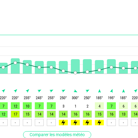
220
°
220
°
235
°
245
°
255
°
250
°
300
°
250
°
185
°
195
°
185
°
220
7
12
10
7
7
3
1
2
4
7
6
6
12
17
15
14
14
14
16
16
15
16
13
14
-
-
-
-
-
>95
>90
>80
>90
-
-
-
Comparer les modèles météo