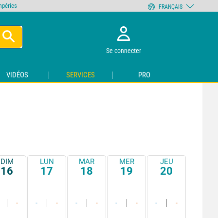
empéries
FRANÇAIS
Se connecter
VIDÉOS
SERVICES
PRO
DIM
LUN
MAR
MER
JEU
16
17
18
19
20
-
-
-
-
-
-
-
-
-