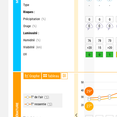
Type
-
-
-
Risques :
Précipitation
(%)
0
0
0
0
0
0
Orage
(%)
Luminosité :
Humidité
(%)
76
78
73
Visibilité
(km)
>20
15
>20
UV
0
0
1
Graphe
Tableau
50
40
29°
T° de l'air
(°C)
30
T° ressentie
(°C)
TEMPÉRATURE
20
27°