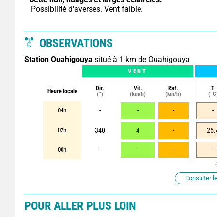
 Possibilité d'averses. Vent faible.
OBSERVATIONS
Station Ouahigouya
situé à 1 km de Ouahigouya
VENT
Dir.
Vit.
Raf.
T
Heure locale
(°)
(km/h)
(km/h)
(°C
04h
-
-
-
-
02h
340
4
-
25.
00h
-
-
-
-
Consulter le
POUR ALLER PLUS LOIN