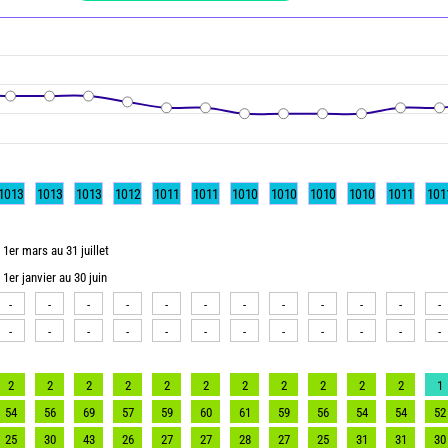
1013
1013
1013
1012
1011
1011
1010
1010
1010
1010
1011
101
1er mars au 31 juillet
1er janvier au 30 juin
-
-
-
-
-
-
-
-
-
-
-
-
-
-
-
-
-
-
-
-
-
-
-
-
2
2
2
2
2
2
2
2
2
2
2
1
54
56
69
57
59
60
61
59
56
54
54
52
25
30
43
26
27
27
28
27
25
31
31
30