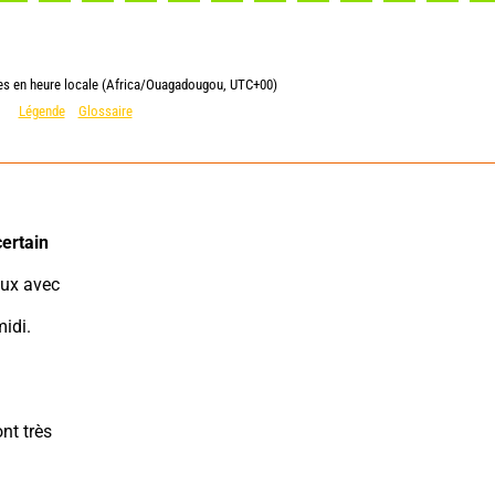
ies en heure locale (Africa/Ouagadougou, UTC+00)
Légende
Glossaire
ertain 
idi. 
nt très 