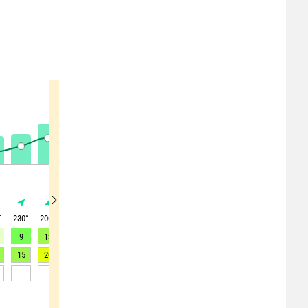
°
230
°
200
°
180
°
145
°
220
°
210
°
215
°
225
°
220
°
9
13
8
0
3
6
8
10
10
15
20
15
14
14
12
15
17
16
-
-
-
-
-
-
-
-
-