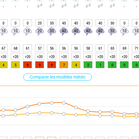
-
-
-
-
-
0
0
0
25
35
45
45
45
40
30
0
0
10
10
10
20
30
40
40
40
40
30
10
10
67
68
61
57
56
56
56
58
61
65
69
71
>20
>20
>20
>20
>20
>20
>20
>20
>20
>20
>20
>2
4
5
8
9
9
7
4
2
1
0
0
0
Comparer les modèles météo