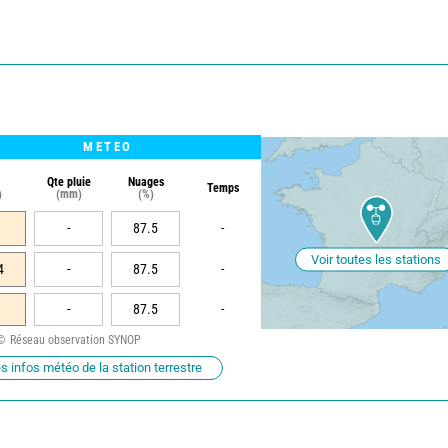
METEO
Qte pluie
Nuages
Temps
)
(mm)
(%)
-
87.5
-
Voir toutes les stations
4
-
87.5
-
-
87.5
-
Réseau observation SYNOP
s infos météo de la station terrestre