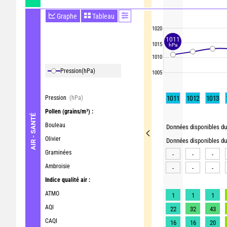
Graphe
Tableau
1020
1011
1015
hPa
1010
Pression
(hPa)
1005
Pression
(hPa)
1011
1012
1013
Pollen
(grains/m³) :
AIR - SANTÉ
Bouleau
Données disponibles du 
Olivier
Données disponibles du 
Graminées
-
-
-
Ambroisie
-
-
-
Indice qualité air :
ATMO
1
1
1
AQI
22
32
43
CAQI
16
16
20