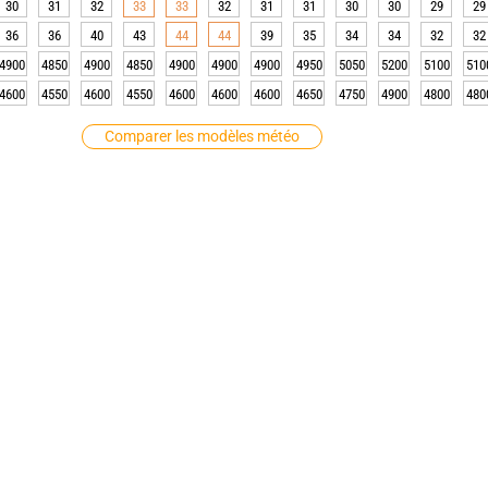
30
31
32
33
33
32
31
31
30
30
29
29
36
36
40
43
44
44
39
35
34
34
32
32
4900
4850
4900
4850
4900
4900
4900
4950
5050
5200
5100
510
4600
4550
4600
4550
4600
4600
4600
4650
4750
4900
4800
480
Comparer les modèles météo